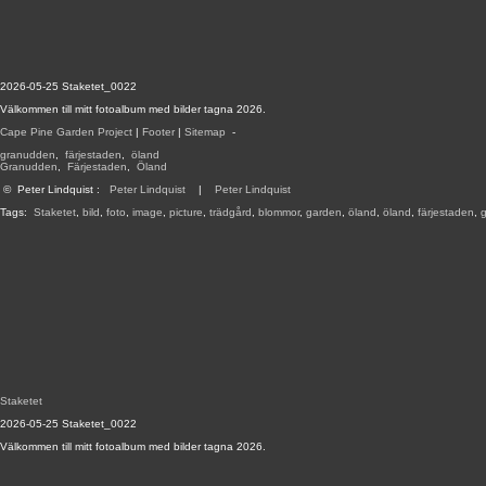
2026-05-25 Staketet_0022
Välkommen till mitt fotoalbum med bilder tagna 2026.
Cape Pine Garden Project
|
Footer
|
Sitemap
-
granudden
,
färjestaden
,
öland
Granudden
,
Färjestaden
,
Öland
©
Peter Lindquist
:
Peter Lindquist
|
Peter Lindquist
Tags:
Staketet
,
bild
,
foto
,
image
,
picture
,
trädgård
,
blommor
,
garden
,
öland
,
öland
,
färjestaden
,
Staketet
2026-05-25 Staketet_0022
Välkommen till mitt fotoalbum med bilder tagna 2026.