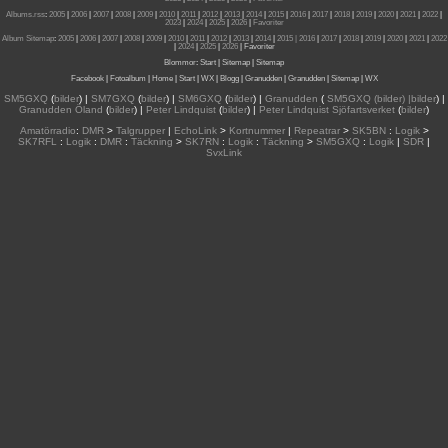
Albums.rss
:
2005
|
2006
|
2007
|
2008
|
2009
|
2010
|
2011
|
2012
|
2013
|
2014
|
2015
|
2016
|
2017
|
2018
|
2019
|
2020
|
2021
|
2022
|
2023
|
2024
|
2025
|
2026
|
Favoriter
Album Sitemap
:
2005
|
2006
|
2007
|
2008
|
2009
|
2010
|
2011
|
2012
|
2013
|
2014
|
2015
| 2016
|
2017
|
2018
|
2019
|
2020
|
2021
|
2022
|
2024
|
2025
|
2026
|
Favoriter
Blommor
:
Start
|
Sitemap
|
Sitemap
Facebook
|
Fotoalbum
|
Home
|
Start
|
WX
|
Blogg
|
Granudden
|
Granudden
|
Sitemap
|
WX
SM5GXQ
(
bilder
) |
SM7GXQ
(
bilder
) |
SM6GXQ
(
bilder
) |
Granudden
(
SM5GXQ (bilder) |bilder
) |
Granudden Öland
(
bilder
) |
Peter Lindquist
(
bilder
) |
Peter Lindquist Sjöfartsverket
(
bilder
)
Amatörradio
:
DMR
>
Talgrupper
|
EchoLink
>
Kortnummer
|
Repeatrar
>
SK5BN
:
Logik
>
SK7RFL
:
Logik
:
DMR
:
Täckning
>
SK7RN
:
Logik
:
Täckning
>
SM5GXQ
:
Logik
|
SDR
|
SvxLink