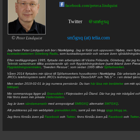
facebook.com/peter.a.lindquist
@sm6gxq
Twitter
©
Peter Lindquist
sm5gxq (at) telia.com
Jag heter
Peter
Lindquist
och bor i
Norrköping
. Jag är född och uppvuxen i
Nybro
, men flytt
kustradiostationen
Göteborg Radio
, som kustradiooperatör och senare även sjöräddningsle
Efter nedläggningen 1995, flyttade min arbetsplats till Västra Frölunda, Göteborg, där jag f
Teknisk samordnare
tillika assisterande sjö- och flygräddningsledare (samt ibland även
Pres
Flygräddningscentralen
, ”Sweden Rescue”, som sedan 1995 tillhör
Sjöfartsverket
.
Våren 2014 flyttades min tjänst till Sjöfartsverkets huvudkontor i
Norrköping
. Där arbetade j
JRCCs telefonsystem samt JRCCs ledningssystem ”DiscoSAR” och ”NILS” – i en delad tjäns
Men sedan 2019-02-01 är jag numera pensionär. Du kan
här läsa min berättelse
om mitt spä
bildspel
.
Min sommarstuga ligger på
Granudden
i Färjestaden på Öland. Där har jag min trädgård och
Här finns även min privata
Väderstation
.
Jag är även
sändareamatör
med anropssignal
SM5GXQ
alternativt
SM7GXQ
.
Allt publiceras på min webbplats
granudden.info
, samt på min blogg
cpgp.blogg.se
.
Jag finns förstås även på
Facebook
och
Twitter
. finns förstås även på
Facebook
och
Twitter
.