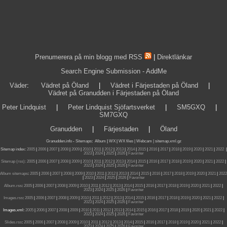
Prenumerera på min blogg med RSS
|
Direktlänkar
Search Engine Submission - AddMe
Väder
:
Vädret på Öland
|
Vädret i Färjestaden på Öland
|
Vädret på Granudden i Färjestaden på Öland
Peter Lindquist
|
Peter Lindquist Sjöfartsverket
|
SM5GXQ
|
SM7GXQ
Granudden
|
Färjestaden
|
Öland
Granudden.info
-
Sitemaps
:
Album
|
WX
|
WX files |
Webcam |
sitemap.xml.gz
Sitemap index:
2005
|
2006
|
2007
|
2008
|
2009
|
2010
|
2011
|
2012
|
2013
|
2014
|
2015
|
2016
|
2017
|
2018
|
2019
|
2020
|
2021
|
2022
|
2023
|
2024
|
2025
|
2026
|
Favoriter
Sitemap (rss):
2005
|
2006
|
2007
|
2008
|
2009
|
2010
|
2011
|
2012
|
2013
|
2014
|
2015
|
2016
|
2017
|
2018
|
2019
|
2020
|
2021
|
2022
|
2023
|
2024
|
2025
|
2026
|
Favoriter
Album sitemaps
:
2005
|
2006
|
2007
|
2008
|
2009
|
2010
|
2011
|
2012
|
2013
|
2014
|
2015
|
2016
|
2017
|
2018
|
2019
|
2020
|
2021
|
2022
|
2023
|
2024
|
2025
|
2026
|
Favoriter
Album.rss
:
2005
|
2006
|
2007
|
2008
|
2009
|
2010
|
2011
|
2012
|
2013
|
2014
|
2015
|
2016
|
2017
|
2018
|
2019
|
2020
|
2021
|
2022
|
2023
|
2024
|
2025
|
2026
|
Favoriter
Images.rss
:
2005
|
2006
|
2007
|
2008
|
2009
|
2010
|
2011
|
2012
|
2013
|
2014
|
2015
|
2016
|
2017
|
2018
|
2019
|
2020
|
2021
|
2022
|
2023
|
2024
|
2025
|
2026
|
Favoriter
Images.xml:
2005
|
2006
|
2007
|
2008
|
2009
|
2010
|
2011
|
2012
|
2013
|
2014
|
2015
|
2016
|
2017
|
2018
|
2019
|
2020
|
2021
|
2022
|
2023
|
2024
|
2025
|
2026
|
Favoriter
Slides.rss
:
2005
|
2006
|
2007
|
2008
|
2009
|
2010
|
2011
|
2012
|
2013
|
2014
|
2015
|
2016
|
2017
|
2018
|
2019
|
2020
|
2021
|
2022
|
2023
|
2024
|
2025
|
2026
|
Favoriter