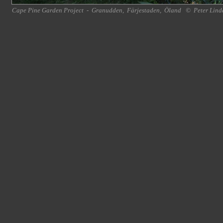
Cape Pine Garden Project
-
Granudden
,
Färjestaden
,
Öland
©
Peter Lind