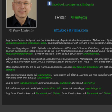
facebook.com/peter.a.lindquist
@sm6gxq
Twitter
©
Peter Lindquist
sm5gxq (at) telia.com
Jag heter
Peter
Lindquist
och bor i
Norrköping
. Jag är född och uppvuxen i
Nybro
, men flytt
kustradiostationen
Göteborg Radio
, som kustradiooperatör och senare även sjöräddningsle
Efter nedläggningen 1995, flyttade min arbetsplats till Västra Frölunda, Göteborg, där jag f
Teknisk samordnare
tillika assisterande sjö- och flygräddningsledare (samt ibland även
Pres
Flygräddningscentralen
, ”Sweden Rescue”, som sedan 1995 tillhör
Sjöfartsverket
.
Våren 2014 flyttades min tjänst till Sjöfartsverkets huvudkontor i
Norrköping
. Där arbetade j
JRCCs telefonsystem samt JRCCs ledningssystem ”DiscoSAR” och ”NILS” – i en delad tjäns
Men sedan 2019-02-01 är jag numera pensionär. Du kan
här läsa min berättelse
om mitt spä
bildspel
.
Min sommarstuga ligger på
Granudden
i Färjestaden på Öland. Där har jag min trädgård och
Här finns även min privata
Väderstation
.
Jag är även
sändareamatör
med anropssignal
SM5GXQ
alternativt
SM7GXQ
.
Allt publiceras på min webbplats
granudden.info
, samt på min blogg
cpgp.blogg.se
.
Jag finns förstås även på
Facebook
och
Twitter
. finns förstås även på
Facebook
och
Twitter
.