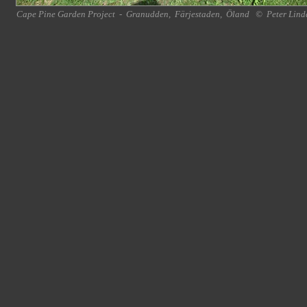
Cape Pine Garden Project
-
Granudden
,
Färjestaden
,
Öland
©
Peter Lind