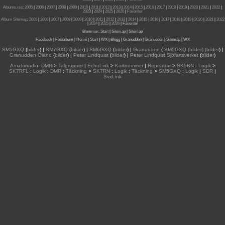
Albums.rss
:
2005
|
2006
|
2007
|
2008
|
2009
|
2010
|
2011
|
2012
|
2013
|
2014
|
2015
|
2016
|
2017
|
2018
|
2019
|
2020
|
2021
|
2022
|
2023
|
2024
|
2025
|
2026
|
Favoriter
Album Sitemap
:
2005
|
2006
|
2007
|
2008
|
2009
|
2010
|
2011
|
2012
|
2013
|
2014
|
2015
| 2016
|
2017
|
2018
|
2019
|
2020
|
2021
|
2022
|
2024
|
2025
|
2026
|
Favoriter
Blommor
:
Start
|
Sitemap
|
Sitemap
Facebook
|
Fotoalbum
|
Home
|
Start
|
WX
|
Blogg
|
Granudden
|
Granudden
|
Sitemap
|
WX
SM5GXQ
(
bilder
) |
SM7GXQ
(
bilder
) |
SM6GXQ
(
bilder
) |
Granudden
(
SM5GXQ (bilder) |bilder
) |
Granudden Öland
(
bilder
) |
Peter Lindquist
(
bilder
) |
Peter Lindquist Sjöfartsverket
(
bilder
)
Amatörradio
:
DMR
>
Talgrupper
|
EchoLink
>
Kortnummer
|
Repeatrar
>
SK5BN
:
Logik
>
SK7RFL
:
Logik
:
DMR
:
Täckning
>
SK7RN
:
Logik
:
Täckning
>
SM5GXQ
:
Logik
|
SDR
|
SvxLink