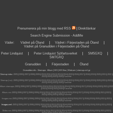
Prenumerera på min blogg med RSS
|
Direktlänkar
Search Engine Submission - AddMe
Väder
:
Vädret på Öland
|
Vädret i Färjestaden på Öland
|
Vädret på Granudden i Färjestaden på Öland
Peter Lindquist
|
Peter Lindquist Sjöfartsverket
|
SM5GXQ
|
SM7GXQ
Granudden
|
Färjestaden
|
Öland
Granudden.info
-
Sitemaps
:
Album
|
WX
|
WX files |
Webcam |
sitemap.xml.gz
Sitemap index:
2005
|
2006
|
2007
|
2008
|
2009
|
2010
|
2011
|
2012
|
2013
|
2014
|
2015
|
2016
|
2017
|
2018
|
2019
|
2020
|
2021
|
2022
|
2023
|
2024
|
2025
|
2026
|
Favoriter
Sitemap (rss):
2005
|
2006
|
2007
|
2008
|
2009
|
2010
|
2011
|
2012
|
2013
|
2014
|
2015
|
2016
|
2017
|
2018
|
2019
|
2020
|
2021
|
2022
|
2023
|
2024
|
2025
|
2026
|
Favoriter
Album sitemaps
:
2005
|
2006
|
2007
|
2008
|
2009
|
2010
|
2011
|
2012
|
2013
|
2014
|
2015
|
2016
|
2017
|
2018
|
2019
|
2020
|
2021
|
2022
|
2023
|
2024
|
2025
|
2026
|
Favoriter
Album.rss
:
2005
|
2006
|
2007
|
2008
|
2009
|
2010
|
2011
|
2012
|
2013
|
2014
|
2015
|
2016
|
2017
|
2018
|
2019
|
2020
|
2021
|
2022
|
2023
|
2024
|
2025
|
2026
|
Favoriter
Images.rss
:
2005
|
2006
|
2007
|
2008
|
2009
|
2010
|
2011
|
2012
|
2013
|
2014
|
2015
|
2016
|
2017
|
2018
|
2019
|
2020
|
2021
|
2022
|
2023
|
2024
|
2025
|
2026
|
Favoriter
Images.xml:
2005
|
2006
|
2007
|
2008
|
2009
|
2010
|
2011
|
2012
|
2013
|
2014
|
2015
|
2016
|
2017
|
2018
|
2019
|
2020
|
2021
|
2022
|
2023
|
2024
|
2025
|
2026
|
Favoriter
Slides.rss
:
2005
|
2006
|
2007
|
2008
|
2009
|
2010
|
2011
|
2012
|
2013
|
2014
|
2015
|
2016
|
2017
|
2018
|
2019
|
2020
|
2021
|
2022
|
2023
|
2024
|
2025
|
2026
|
Favoriter