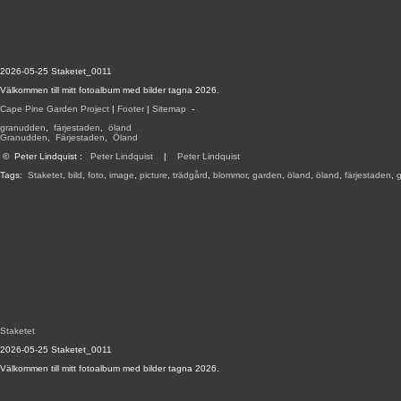
2026-05-25 Staketet_0011
Välkommen till mitt fotoalbum med bilder tagna 2026.
Cape Pine Garden Project
|
Footer
|
Sitemap
-
granudden
,
färjestaden
,
öland
Granudden
,
Färjestaden
,
Öland
©
Peter Lindquist
:
Peter Lindquist
|
Peter Lindquist
Tags:
Staketet
,
bild
,
foto
,
image
,
picture
,
trädgård
,
blommor
,
garden
,
öland
,
öland
,
färjestaden
,
Staketet
2026-05-25 Staketet_0011
Välkommen till mitt fotoalbum med bilder tagna 2026.