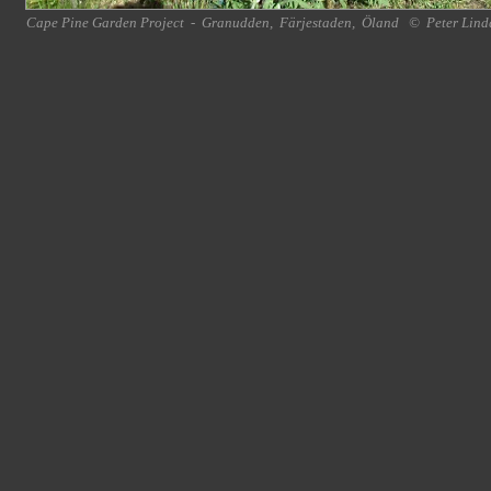
Cape Pine Garden Project
-
Granudden
,
Färjestaden
,
Öland
©
Peter Lind