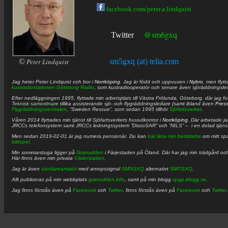
facebook.com/peter.a.lindquist
@sm6gxq
Twitter
©
Peter Lindquist
sm5gxq (at) telia.com
Jag heter
Peter
Lindquist
och bor i
Norrköping
. Jag är född och uppvuxen i
Nybro
, men flytt
kustradiostationen
Göteborg Radio
, som kustradiooperatör och senare även sjöräddningsle
Efter nedläggningen 1995, flyttade min arbetsplats till Västra Frölunda, Göteborg, där jag f
Teknisk samordnare
tillika assisterande sjö- och flygräddningsledare (samt ibland även
Pres
Flygräddningscentralen
, ”Sweden Rescue”, som sedan 1995 tillhör
Sjöfartsverket
.
Våren 2014 flyttades min tjänst till Sjöfartsverkets huvudkontor i
Norrköping
. Där arbetade j
JRCCs telefonsystem samt JRCCs ledningssystem ”DiscoSAR” och ”NILS” – i en delad tjäns
Men sedan 2019-02-01 är jag numera pensionär. Du kan
här läsa min berättelse
om mitt spä
bildspel
.
Min sommarstuga ligger på
Granudden
i Färjestaden på Öland. Där har jag min trädgård och
Här finns även min privata
Väderstation
.
Jag är även
sändareamatör
med anropssignal
SM5GXQ
alternativt
SM7GXQ
.
Allt publiceras på min webbplats
granudden.info
, samt på min blogg
cpgp.blogg.se
.
Jag finns förstås även på
Facebook
och
Twitter
. finns förstås även på
Facebook
och
Twitter
.