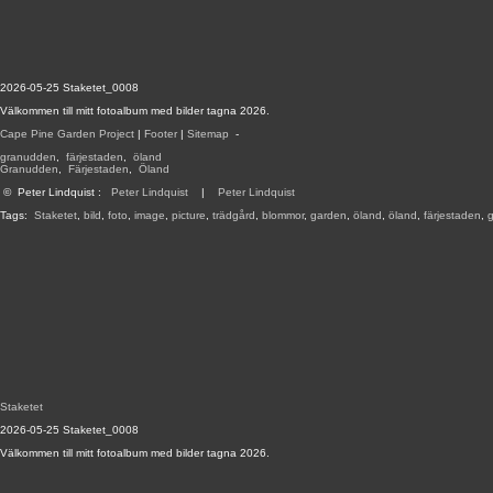
2026-05-25 Staketet_0008
Välkommen till mitt fotoalbum med bilder tagna 2026.
Cape Pine Garden Project
|
Footer
|
Sitemap
-
granudden
,
färjestaden
,
öland
Granudden
,
Färjestaden
,
Öland
©
Peter Lindquist
:
Peter Lindquist
|
Peter Lindquist
Tags:
Staketet
,
bild
,
foto
,
image
,
picture
,
trädgård
,
blommor
,
garden
,
öland
,
öland
,
färjestaden
,
Staketet
2026-05-25 Staketet_0008
Välkommen till mitt fotoalbum med bilder tagna 2026.