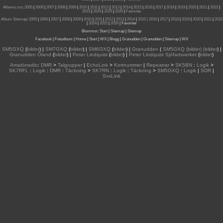
Albums.rss
:
2005
|
2006
|
2007
|
2008
|
2009
|
2010
|
2011
|
2012
|
2013
|
2014
|
2015
|
2016
|
2017
|
2018
|
2019
|
2020
|
2021
|
2022
|
2023
|
2024
|
2025
|
2026
|
Favoriter
Album Sitemap
:
2005
|
2006
|
2007
|
2008
|
2009
|
2010
|
2011
|
2012
|
2013
|
2014
|
2015
| 2016
|
2017
|
2018
|
2019
|
2020
|
2021
|
2022
|
2024
|
2025
|
2026
|
Favoriter
Blommor
:
Start
|
Sitemap
|
Sitemap
Facebook
|
Fotoalbum
|
Home
|
Start
|
WX
|
Blogg
|
Granudden
|
Granudden
|
Sitemap
|
WX
SM5GXQ
(
bilder
) |
SM7GXQ
(
bilder
) |
SM6GXQ
(
bilder
) |
Granudden
(
SM5GXQ (bilder) |bilder
) |
Granudden Öland
(
bilder
) |
Peter Lindquist
(
bilder
) |
Peter Lindquist Sjöfartsverket
(
bilder
)
Amatörradio
:
DMR
>
Talgrupper
|
EchoLink
>
Kortnummer
|
Repeatrar
>
SK5BN
:
Logik
>
SK7RFL
:
Logik
:
DMR
:
Täckning
>
SK7RN
:
Logik
:
Täckning
>
SM5GXQ
:
Logik
|
SDR
|
SvxLink