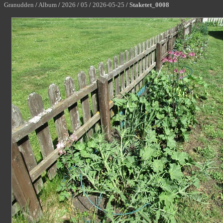
Granudden
/
Album
/
2026
/
05
/
2026-05-25
/
Staketet_0008