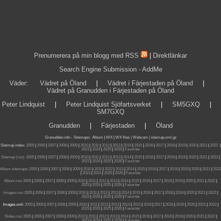
Prenumerera på min blogg med RSS
|
Direktlänkar
Search Engine Submission - AddMe
Väder
:
Vädret på Öland
|
Vädret i Färjestaden på Öland
|
Vädret på Granudden i Färjestaden på Öland
Peter Lindquist
|
Peter Lindquist Sjöfartsverket
|
SM5GXQ
|
SM7GXQ
Granudden
|
Färjestaden
|
Öland
Granudden.info
-
Sitemaps
:
Album
|
WX
|
WX files |
Webcam |
sitemap.xml.gz
Sitemap index:
2005
|
2006
|
2007
|
2008
|
2009
|
2010
|
2011
|
2012
|
2013
|
2014
|
2015
|
2016
|
2017
|
2018
|
2019
|
2020
|
2021
|
2022
|
2023
|
2024
|
2025
|
2026
|
Favoriter
Sitemap (rss):
2005
|
2006
|
2007
|
2008
|
2009
|
2010
|
2011
|
2012
|
2013
|
2014
|
2015
|
2016
|
2017
|
2018
|
2019
|
2020
|
2021
|
2022
|
2023
|
2024
|
2025
|
2026
|
Favoriter
Album sitemaps
:
2005
|
2006
|
2007
|
2008
|
2009
|
2010
|
2011
|
2012
|
2013
|
2014
|
2015
|
2016
|
2017
|
2018
|
2019
|
2020
|
2021
|
2022
|
2023
|
2024
|
2025
|
2026
|
Favoriter
Album.rss
:
2005
|
2006
|
2007
|
2008
|
2009
|
2010
|
2011
|
2012
|
2013
|
2014
|
2015
|
2016
|
2017
|
2018
|
2019
|
2020
|
2021
|
2022
|
2023
|
2024
|
2025
|
2026
|
Favoriter
Images.rss
:
2005
|
2006
|
2007
|
2008
|
2009
|
2010
|
2011
|
2012
|
2013
|
2014
|
2015
|
2016
|
2017
|
2018
|
2019
|
2020
|
2021
|
2022
|
2023
|
2024
|
2025
|
2026
|
Favoriter
Images.xml:
2005
|
2006
|
2007
|
2008
|
2009
|
2010
|
2011
|
2012
|
2013
|
2014
|
2015
|
2016
|
2017
|
2018
|
2019
|
2020
|
2021
|
2022
|
2023
|
2024
|
2025
|
2026
|
Favoriter
Slides.rss
:
2005
|
2006
|
2007
|
2008
|
2009
|
2010
|
2011
|
2012
|
2013
|
2014
|
2015
|
2016
|
2017
|
2018
|
2019
|
2020
|
2021
|
2022
|
2023
|
2024
|
2025
|
2026
|
Favoriter