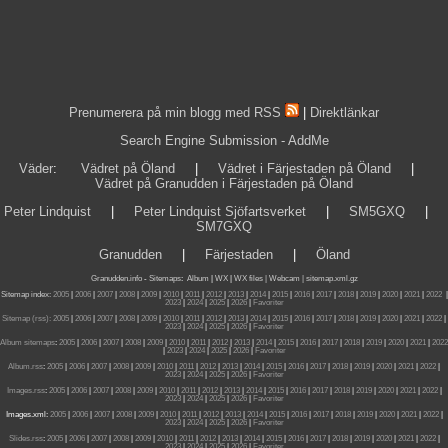
Prenumerera på min blogg med RSS
|
Direktlänkar
Search Engine Submission - AddMe
Väder
:
Vädret på Öland
|
Vädret i Färjestaden på Öland
|
Vädret på Granudden i Färjestaden på Öland
Peter Lindquist
|
Peter Lindquist Sjöfartsverket
|
SM5GXQ
|
SM7GXQ
Granudden
|
Färjestaden
|
Öland
Granudden.info
-
Sitemaps
:
Album
|
WX
|
WX files |
Webcam |
sitemap.xml.gz
Sitemap index:
2005
|
2006
|
2007
|
2008
|
2009
|
2010
|
2011
|
2012
|
2013
|
2014
|
2015
|
2016
|
2017
|
2018
|
2019
|
2020
|
2021
|
2022
|
2023
|
2024
|
2025
|
2026
|
Favoriter
Sitemap (rss):
2005
|
2006
|
2007
|
2008
|
2009
|
2010
|
2011
|
2012
|
2013
|
2014
|
2015
|
2016
|
2017
|
2018
|
2019
|
2020
|
2021
|
2022
|
2023
|
2024
|
2025
|
2026
|
Favoriter
Album sitemaps
:
2005
|
2006
|
2007
|
2008
|
2009
|
2010
|
2011
|
2012
|
2013
|
2014
|
2015
|
2016
|
2017
|
2018
|
2019
|
2020
|
2021
|
2022
|
2023
|
2024
|
2025
|
2026
|
Favoriter
Album.rss
:
2005
|
2006
|
2007
|
2008
|
2009
|
2010
|
2011
|
2012
|
2013
|
2014
|
2015
|
2016
|
2017
|
2018
|
2019
|
2020
|
2021
|
2022
|
2023
|
2024
|
2025
|
2026
|
Favoriter
Images.rss
:
2005
|
2006
|
2007
|
2008
|
2009
|
2010
|
2011
|
2012
|
2013
|
2014
|
2015
|
2016
|
2017
|
2018
|
2019
|
2020
|
2021
|
2022
|
2023
|
2024
|
2025
|
2026
|
Favoriter
Images.xml:
2005
|
2006
|
2007
|
2008
|
2009
|
2010
|
2011
|
2012
|
2013
|
2014
|
2015
|
2016
|
2017
|
2018
|
2019
|
2020
|
2021
|
2022
|
2023
|
2024
|
2025
|
2026
|
Favoriter
Slides.rss
:
2005
|
2006
|
2007
|
2008
|
2009
|
2010
|
2011
|
2012
|
2013
|
2014
|
2015
|
2016
|
2017
|
2018
|
2019
|
2020
|
2021
|
2022
|
2023
|
2024
|
2025
|
2026
|
Favoriter