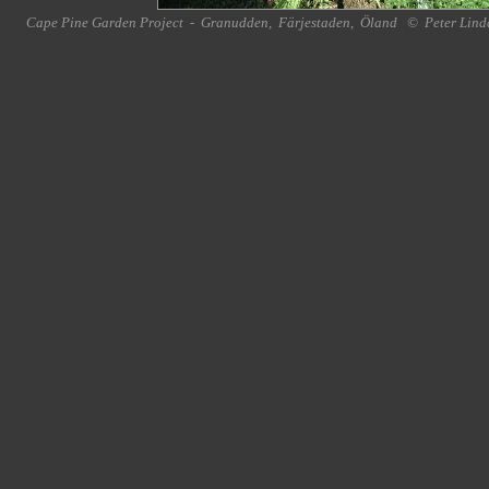
Cape Pine Garden Project
-
Granudden
,
Färjestaden
,
Öland
©
Peter Lind