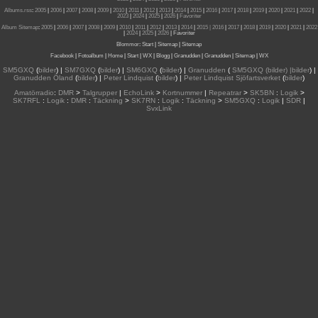
Albums.rss
:
2005
|
2006
|
2007
|
2008
|
2009
|
2010
|
2011
|
2012
|
2013
|
2014
|
2015
|
2016
|
2017
|
2018
|
2019
|
2020
|
2021
|
2022
|
2023
|
2024
|
2025
|
2026
|
Favoriter
Album Sitemap
:
2005
|
2006
|
2007
|
2008
|
2009
|
2010
|
2011
|
2012
|
2013
|
2014
|
2015
| 2016
|
2017
|
2018
|
2019
|
2020
|
2021
|
2022
|
2024
|
2025
|
2026
|
Favoriter
Blommor
:
Start
|
Sitemap
|
Sitemap
Facebook
|
Fotoalbum
|
Home
|
Start
|
WX
|
Blogg
|
Granudden
|
Granudden
|
Sitemap
|
WX
SM5GXQ
(
bilder
) |
SM7GXQ
(
bilder
) |
SM6GXQ
(
bilder
) |
Granudden
(
SM5GXQ (bilder) |bilder
) |
Granudden Öland
(
bilder
) |
Peter Lindquist
(
bilder
) |
Peter Lindquist Sjöfartsverket
(
bilder
)
Amatörradio
:
DMR
>
Talgrupper
|
EchoLink
>
Kortnummer
|
Repeatrar
>
SK5BN
:
Logik
>
SK7RFL
:
Logik
:
DMR
:
Täckning
>
SK7RN
:
Logik
:
Täckning
>
SM5GXQ
:
Logik
|
SDR
|
SvxLink