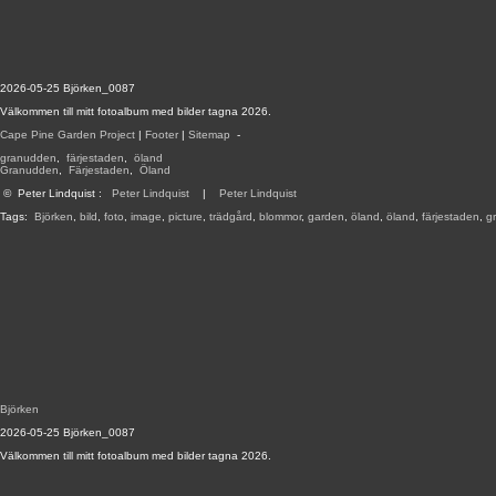
2026-05-25 Björken_0087
Välkommen till mitt fotoalbum med bilder tagna 2026.
Cape Pine Garden Project
|
Footer
|
Sitemap
-
granudden
,
färjestaden
,
öland
Granudden
,
Färjestaden
,
Öland
©
Peter Lindquist
:
Peter Lindquist
|
Peter Lindquist
Tags:
Björken
,
bild
,
foto
,
image
,
picture
,
trädgård
,
blommor
,
garden
,
öland
,
öland
,
färjestaden
,
g
Björken
2026-05-25 Björken_0087
Välkommen till mitt fotoalbum med bilder tagna 2026.