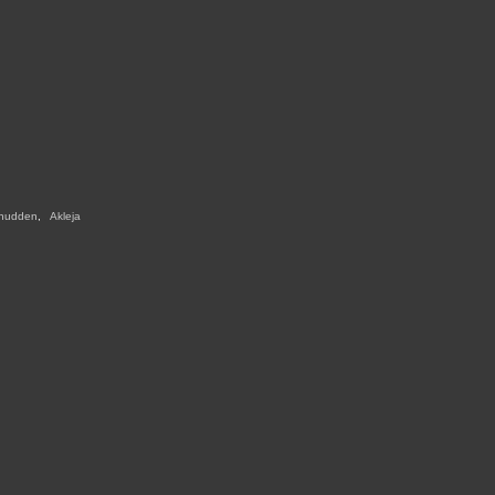
nudden
,
,
Akleja
,