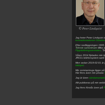
©
Peter Lindquist
Jag heter
Peter
Lindquist
o
kustradiostationen
Götebor
Efter nedläggningen 1995, f
Teknisk samordnare
tillika
Flygräddningscentralen
, ”
Våren 2014 flyttades min tjä
JRCCs telefonsystem samt 
Men sedan 2019-02-01 är 
bildspel
.
Min sommarstuga ligger p
Här finns även min privata
Jag är även
sändareamatö
Allt publiceras på min web
Jag finns förstås även på
F