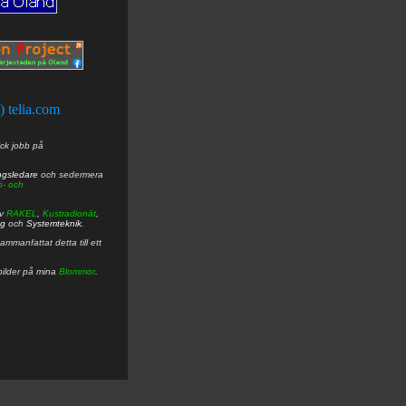
t) telia.com
ick jobb på
ngsledare
och sedermera
ö- och
av
RAKEL
,
Kustradionät
,
ng
och
Systemteknik
.
mmanfattat detta till ett
bilder på mina
Blommor
.