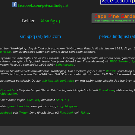
facebook.com/peter.a.lindquist
@sm6gxq
Twitter
sm5gxq (at) telia.com
peter.a.lindquist (a
ch bor i
Norrköping
. Jag är född och uppvuxen i
Nybro
, men flyttade till västkusten 1983, då jag f
g Radio
, som kustradiooperatör och senare även sjöräddningsledare.
lyttade min arbetsplats till Västra Frölunda, Göteborg, där jag fortsatte att arbeta som
Sjöräddni
 assisterande sjö- och flygräddningsledare (samt ibland även
Presstalesman
) på
JRCC Sweden
,
Sj
Sweden Rescue”, som sedan 1995 tillhör
Sjöfartsverket
.
nst till Sjöfartsverkets huvudkontor i
Norrköping
. Där arbetade jag bl a med
statistik
, förvaltning 
JRCCs ledningssystem ”DiscoSAR” och ”NILS” – i en delad tjänst mellan
SAR Stab Systemledni
jag numera pensionär. Du kan
här läsa min berättelse
om mitt spännande yrkesliv. Jag har även sa
å
Granudden
i Färjestaden på Öland. Där har jag min trädgård och i mitt
Fotoalbum
publicerar jag 
Väderstation
.
r
med anropssignal
SM5GXQ
alternativt
SM7GXQ
.
bplats
granudden.info
, samt på min blogg
cpgp.blogg.se
.
acebook
och
Twitter
. finns förstås även på
Facebook
och
Twitter
.