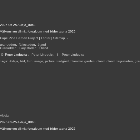
2026-05-25 Akleja_0063
Välkommen till mitt fotoalbum med bilder tagna 2026.
Cape Pine Garden Project
|
Footer
|
Sitemap
-
granudden
,
färjestaden
,
öland
Granudden
,
Färjestaden
,
Öland
©
Peter Lindquist
:
Peter Lindquist
|
Peter Lindquist
Tags:
Akleja
,
bild
,
foto
,
image
,
picture
,
trädgård
,
blommor
,
garden
,
öland
,
öland
,
färjestaden
,
gra
Akleja
2026-05-25 Akleja_0063
Välkommen till mitt fotoalbum med bilder tagna 2026.