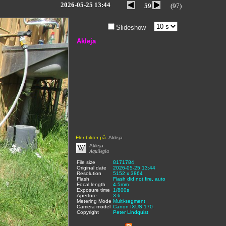
2026-05-25 13:44
59
(97)
Slideshow
Akleja
Fler bilder på:
Akleja
Akleja
Aquilegia
File size
:
8171784
,
Original date
:
2026-05-25 13:44
,
Resolution
:
5152 x 3864
,
Flash
:
Flash did not fire, auto
,
Focal length
:
4.5mm
,
Exposure time
:
1/800s
,
Aperture
:
3.6
,
Metering Mode
:
Multi-segment
,
Camera model
Canon IXUS 170
,
Copyright
:
Peter Lindquist