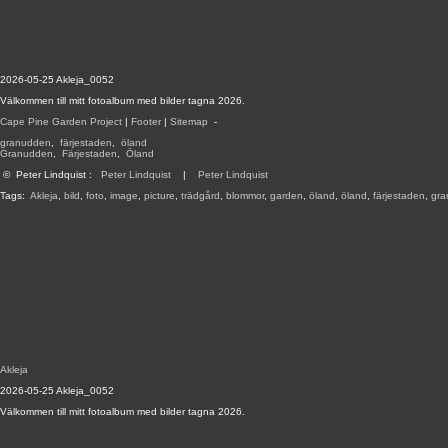
2026-05-25 Akleja_0052
Välkommen till mitt fotoalbum med bilder tagna 2026.
Cape Pine Garden Project
|
Footer
|
Sitemap
-
granudden
,
färjestaden
,
öland
Granudden
,
Färjestaden
,
Öland
©
Peter Lindquist
:
Peter Lindquist
|
Peter Lindquist
Tags:
Akleja
,
bild
,
foto
,
image
,
picture
,
trädgård
,
blommor
,
garden
,
öland
,
öland
,
färjestaden
,
gra
Akleja
2026-05-25 Akleja_0052
Välkommen till mitt fotoalbum med bilder tagna 2026.