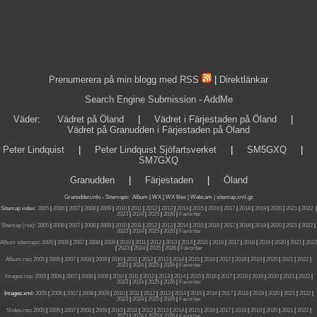
Prenumerera på min blogg med RSS
|
Direktlänkar
Search Engine Submission - AddMe
Väder
:
Vädret på Öland
|
Vädret i Färjestaden på Öland
|
Vädret på Granudden i Färjestaden på Öland
Peter Lindquist
|
Peter Lindquist Sjöfartsverket
|
SM5GXQ
|
SM7GXQ
Granudden
|
Färjestaden
|
Öland
Granudden.info
-
Sitemaps
:
Album
|
WX
|
WX files |
Webcam |
sitemap.xml.gz
Sitemap index:
2005
|
2006
|
2007
|
2008
|
2009
|
2010
|
2011
|
2012
|
2013
|
2014
|
2015
|
2016
|
2017
|
2018
|
2019
|
2020
|
2021
|
2022
|
2023
|
2024
|
2025
|
2026
|
Favoriter
Sitemap (rss):
2005
|
2006
|
2007
|
2008
|
2009
|
2010
|
2011
|
2012
|
2013
|
2014
|
2015
|
2016
|
2017
|
2018
|
2019
|
2020
|
2021
|
2022
|
2023
|
2024
|
2025
|
2026
|
Favoriter
Album sitemaps
:
2005
|
2006
|
2007
|
2008
|
2009
|
2010
|
2011
|
2012
|
2013
|
2014
|
2015
|
2016
|
2017
|
2018
|
2019
|
2020
|
2021
|
2022
|
2023
|
2024
|
2025
|
2026
|
Favoriter
Album.rss
:
2005
|
2006
|
2007
|
2008
|
2009
|
2010
|
2011
|
2012
|
2013
|
2014
|
2015
|
2016
|
2017
|
2018
|
2019
|
2020
|
2021
|
2022
|
2023
|
2024
|
2025
|
2026
|
Favoriter
Images.rss
:
2005
|
2006
|
2007
|
2008
|
2009
|
2010
|
2011
|
2012
|
2013
|
2014
|
2015
|
2016
|
2017
|
2018
|
2019
|
2020
|
2021
|
2022
|
2023
|
2024
|
2025
|
2026
|
Favoriter
Images.xml:
2005
|
2006
|
2007
|
2008
|
2009
|
2010
|
2011
|
2012
|
2013
|
2014
|
2015
|
2016
|
2017
|
2018
|
2019
|
2020
|
2021
|
2022
|
2023
|
2024
|
2025
|
2026
|
Favoriter
Slides.rss
:
2005
|
2006
|
2007
|
2008
|
2009
|
2010
|
2011
|
2012
|
2013
|
2014
|
2015
|
2016
|
2017
|
2018
|
2019
|
2020
|
2021
|
2022
|
2023
|
2024
|
2025
|
2026
|
Favoriter