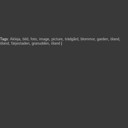
Tags:
Akleja
,
bild
,
foto
,
image
,
picture
,
trädgård
,
blommor
,
garden
,
öland
,
öland
,
färjestaden
,
granudden
,
öland
|