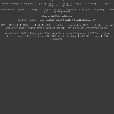
Albums.rss
:
2005
|
2006
|
2007
|
2008
|
2009
|
2010
|
2011
|
2012
|
2013
|
2014
|
2015
|
2016
|
2017
|
2018
|
2019
|
2020
|
2021
|
2022
|
2023
|
2024
|
2025
|
2026
|
Favoriter
Album Sitemap
:
2005
|
2006
|
2007
|
2008
|
2009
|
2010
|
2011
|
2012
|
2013
|
2014
|
2015
| 2016
|
2017
|
2018
|
2019
|
2020
|
2021
|
2022
|
2024
|
2025
|
2026
|
Favoriter
Blommor
:
Start
|
Sitemap
|
Sitemap
Facebook
|
Fotoalbum
|
Home
|
Start
|
WX
|
Blogg
|
Granudden
|
Granudden
|
Sitemap
|
WX
SM5GXQ
(
bilder
) |
SM7GXQ
(
bilder
) |
SM6GXQ
(
bilder
) |
Granudden
(
SM5GXQ (bilder) |bilder
) |
Granudden Öland
(
bilder
) |
Peter Lindquist
(
bilder
) |
Peter Lindquist Sjöfartsverket
(
bilder
)
Amatörradio
:
DMR
>
Talgrupper
|
EchoLink
>
Kortnummer
|
Repeatrar
>
SK5BN
:
Logik
>
SK7RFL
:
Logik
:
DMR
:
Täckning
>
SK7RN
:
Logik
:
Täckning
>
SM5GXQ
:
Logik
|
SDR
|
SvxLink