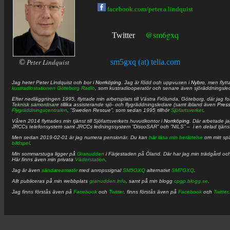
facebook.com/peter.a.lindquist
@sm6gxq
Twitter
©
Peter Lindquist
sm5gxq (at) telia.com
Jag heter
Peter
Lindquist
och bor i
Norrköping
. Jag är född och uppvuxen i
Nybro
, men flytt
kustradiostationen
Göteborg Radio
, som kustradiooperatör och senare även sjöräddningsle
Efter nedläggningen 1995, flyttade min arbetsplats till Västra Frölunda, Göteborg, där jag f
Teknisk samordnare
tillika assisterande sjö- och flygräddningsledare (samt ibland även
Pres
Flygräddningscentralen
, ”Sweden Rescue”, som sedan 1995 tillhör
Sjöfartsverket
.
Våren 2014 flyttades min tjänst till Sjöfartsverkets huvudkontor i
Norrköping
. Där arbetade j
JRCCs telefonsystem samt JRCCs ledningssystem ”DiscoSAR” och ”NILS” – i en delad tjäns
Men sedan 2019-02-01 är jag numera pensionär. Du kan
här läsa min berättelse
om mitt spä
bildspel
.
Min sommarstuga ligger på
Granudden
i Färjestaden på Öland. Där har jag min trädgård och
Här finns även min privata
Väderstation
.
Jag är även
sändareamatör
med anropssignal
SM5GXQ
alternativt
SM7GXQ
.
Allt publiceras på min webbplats
granudden.info
, samt på min blogg
cpgp.blogg.se
.
Jag finns förstås även på
Facebook
och
Twitter
. finns förstås även på
Facebook
och
Twitter
.