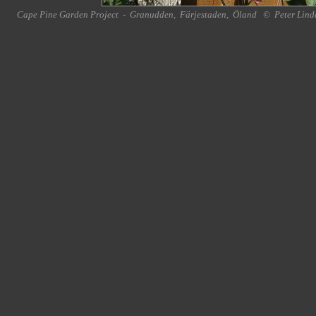
Cape Pine Garden Project
-
Granudden
,
Färjestaden
,
Öland
©
Peter Lind