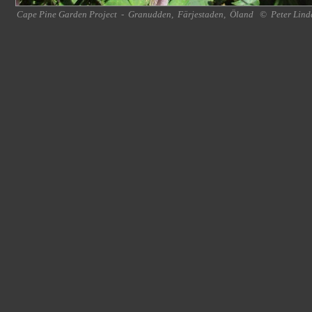
Cape Pine Garden Project
-
Granudden
,
Färjestaden
,
Öland
©
Peter Lind