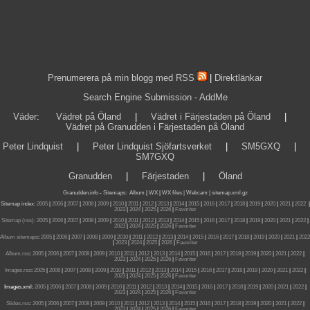
Prenumerera på min blogg med RSS
|
Direktlänkar
Search Engine Submission - AddMe
Väder
:
Vädret på Öland
|
Vädret i Färjestaden på Öland
|
Vädret på Granudden i Färjestaden på Öland
Peter Lindquist
|
Peter Lindquist Sjöfartsverket
|
SM5GXQ
|
SM7GXQ
Granudden
|
Färjestaden
|
Öland
Granudden.info
-
Sitemaps
:
Album
|
WX
|
WX files |
Webcam |
sitemap.xml.gz
Sitemap index:
2005
|
2006
|
2007
|
2008
|
2009
|
2010
|
2011
|
2012
|
2013
|
2014
|
2015
|
2016
|
2017
|
2018
|
2019
|
2020
|
2021
|
2022
|
2023
|
2024
|
2025
|
2026
|
Favoriter
Sitemap (rss):
2005
|
2006
|
2007
|
2008
|
2009
|
2010
|
2011
|
2012
|
2013
|
2014
|
2015
|
2016
|
2017
|
2018
|
2019
|
2020
|
2021
|
2022
|
2023
|
2024
|
2025
|
2026
|
Favoriter
Album sitemaps
:
2005
|
2006
|
2007
|
2008
|
2009
|
2010
|
2011
|
2012
|
2013
|
2014
|
2015
|
2016
|
2017
|
2018
|
2019
|
2020
|
2021
|
2022
|
2023
|
2024
|
2025
|
2026
|
Favoriter
Album.rss
:
2005
|
2006
|
2007
|
2008
|
2009
|
2010
|
2011
|
2012
|
2013
|
2014
|
2015
|
2016
|
2017
|
2018
|
2019
|
2020
|
2021
|
2022
|
2023
|
2024
|
2025
|
2026
|
Favoriter
Images.rss
:
2005
|
2006
|
2007
|
2008
|
2009
|
2010
|
2011
|
2012
|
2013
|
2014
|
2015
|
2016
|
2017
|
2018
|
2019
|
2020
|
2021
|
2022
|
2023
|
2024
|
2025
|
2026
|
Favoriter
Images.xml:
2005
|
2006
|
2007
|
2008
|
2009
|
2010
|
2011
|
2012
|
2013
|
2014
|
2015
|
2016
|
2017
|
2018
|
2019
|
2020
|
2021
|
2022
|
2023
|
2024
|
2025
|
2026
|
Favoriter
Slides.rss
:
2005
|
2006
|
2007
|
2008
|
2009
|
2010
|
2011
|
2012
|
2013
|
2014
|
2015
|
2016
|
2017
|
2018
|
2019
|
2020
|
2021
|
2022
|
2023
|
2024
|
2025
|
2026
|
Favoriter