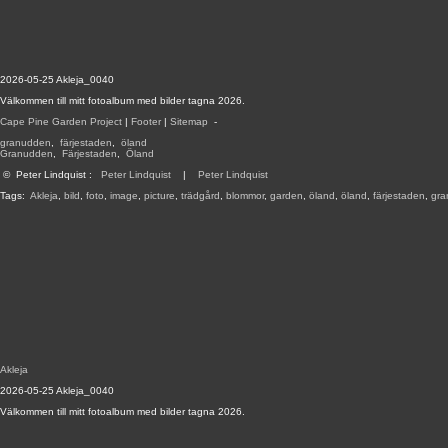
2026-05-25 Akleja_0040
Välkommen till mitt fotoalbum med bilder tagna 2026.
Cape Pine Garden Project
|
Footer
|
Sitemap
-
granudden
,
färjestaden
,
öland
Granudden
,
Färjestaden
,
Öland
©
Peter Lindquist
:
Peter Lindquist
|
Peter Lindquist
Tags:
Akleja
,
bild
,
foto
,
image
,
picture
,
trädgård
,
blommor
,
garden
,
öland
,
öland
,
färjestaden
,
gra
Akleja
2026-05-25 Akleja_0040
Välkommen till mitt fotoalbum med bilder tagna 2026.