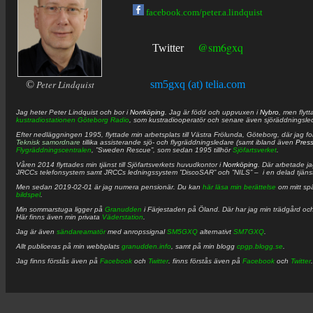
facebook.com/peter.a.lindquist
@sm6gxq
Twitter
©
Peter Lindquist
sm5gxq (at) telia.com
Jag heter
Peter
Lindquist
och bor i
Norrköping
. Jag är född och uppvuxen i
Nybro
, men flytt
kustradiostationen
Göteborg Radio
, som kustradiooperatör och senare även sjöräddningsle
Efter nedläggningen 1995, flyttade min arbetsplats till Västra Frölunda, Göteborg, där jag f
Teknisk samordnare
tillika assisterande sjö- och flygräddningsledare (samt ibland även
Pres
Flygräddningscentralen
, ”Sweden Rescue”, som sedan 1995 tillhör
Sjöfartsverket
.
Våren 2014 flyttades min tjänst till Sjöfartsverkets huvudkontor i
Norrköping
. Där arbetade j
JRCCs telefonsystem samt JRCCs ledningssystem ”DiscoSAR” och ”NILS” – i en delad tjäns
Men sedan 2019-02-01 är jag numera pensionär. Du kan
här läsa min berättelse
om mitt spä
bildspel
.
Min sommarstuga ligger på
Granudden
i Färjestaden på Öland. Där har jag min trädgård och
Här finns även min privata
Väderstation
.
Jag är även
sändareamatör
med anropssignal
SM5GXQ
alternativt
SM7GXQ
.
Allt publiceras på min webbplats
granudden.info
, samt på min blogg
cpgp.blogg.se
.
Jag finns förstås även på
Facebook
och
Twitter
. finns förstås även på
Facebook
och
Twitter
.