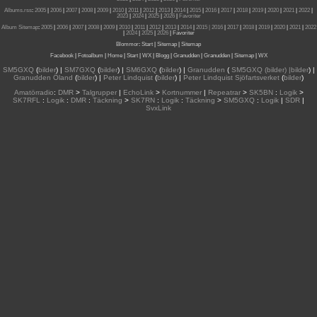
Albums.rss
:
2005
|
2006
|
2007
|
2008
|
2009
|
2010
|
2011
|
2012
|
2013
|
2014
|
2015
|
2016
|
2017
|
2018
|
2019
|
2020
|
2021
|
2022
|
2023
|
2024
|
2025
|
2026
|
Favoriter
Album Sitemap
:
2005
|
2006
|
2007
|
2008
|
2009
|
2010
|
2011
|
2012
|
2013
|
2014
|
2015
| 2016
|
2017
|
2018
|
2019
|
2020
|
2021
|
2022
|
2024
|
2025
|
2026
|
Favoriter
Blommor
:
Start
|
Sitemap
|
Sitemap
Facebook
|
Fotoalbum
|
Home
|
Start
|
WX
|
Blogg
|
Granudden
|
Granudden
|
Sitemap
|
WX
SM5GXQ
(
bilder
) |
SM7GXQ
(
bilder
) |
SM6GXQ
(
bilder
) |
Granudden
(
SM5GXQ (bilder) |bilder
) |
Granudden Öland
(
bilder
) |
Peter Lindquist
(
bilder
) |
Peter Lindquist Sjöfartsverket
(
bilder
)
Amatörradio
:
DMR
>
Talgrupper
|
EchoLink
>
Kortnummer
|
Repeatrar
>
SK5BN
:
Logik
>
SK7RFL
:
Logik
:
DMR
:
Täckning
>
SK7RN
:
Logik
:
Täckning
>
SM5GXQ
:
Logik
|
SDR
|
SvxLink