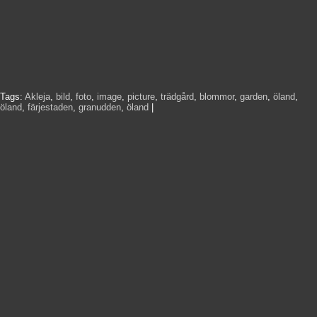
Tags:
Akleja
,
bild
,
foto
,
image
,
picture
,
trädgård
,
blommor
,
garden
,
öland
,
öland
,
färjestaden
,
granudden
,
öland
|