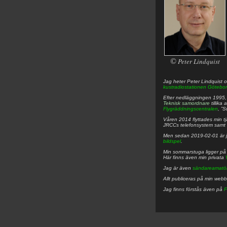
©
Peter Lindquist
Jag heter
Peter
Lindquist
o
kustradiostationen
Götebor
Efter nedläggningen 1995, f
Teknisk samordnare
tillika
Flygräddningscentralen
, ”
Våren 2014 flyttades min tjä
JRCCs telefonsystem samt 
Men sedan 2019-02-01 är 
bildspel
.
Min sommarstuga ligger p
Här finns även min privata
Jag är även
sändareamatö
Allt publiceras på min web
Jag finns förstås även på
F