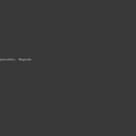
granudden
,
,
Magnolia
,