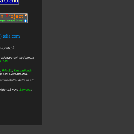
t) telia.com
ick jobb på
ngsledare
och sedermera
ö- och
av
RAKEL
,
Kustradionät
,
ng
och
Systemteknik
.
mmanfattat detta till ett
bilder på mina
Blommor
.