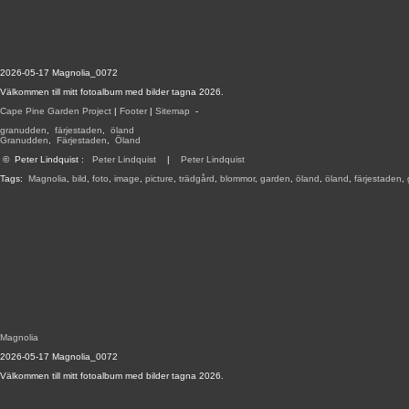
2026-05-17 Magnolia_0072
Välkommen till mitt fotoalbum med bilder tagna 2026.
Cape Pine Garden Project
|
Footer
|
Sitemap
-
granudden
,
färjestaden
,
öland
Granudden
,
Färjestaden
,
Öland
©
Peter Lindquist
:
Peter Lindquist
|
Peter Lindquist
Tags:
Magnolia
,
bild
,
foto
,
image
,
picture
,
trädgård
,
blommor
,
garden
,
öland
,
öland
,
färjestaden
,
Magnolia
2026-05-17 Magnolia_0072
Välkommen till mitt fotoalbum med bilder tagna 2026.