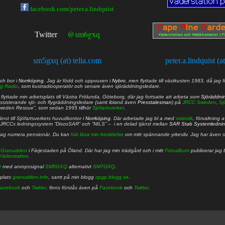
facebook.com/peter.a.lindquist
@sm6gxq
Twitter
sm5gxq (at) telia.com
peter.a.lindquist (a
ch bor i
Norrköping
. Jag är född och uppvuxen i
Nybro
, men flyttade till västkusten 1983, då jag f
g Radio
, som kustradiooperatör och senare även sjöräddningsledare.
lyttade min arbetsplats till Västra Frölunda, Göteborg, där jag fortsatte att arbeta som
Sjöräddni
 assisterande sjö- och flygräddningsledare (samt ibland även
Presstalesman
) på
JRCC Sweden
,
Sj
Sweden Rescue”, som sedan 1995 tillhör
Sjöfartsverket
.
nst till Sjöfartsverkets huvudkontor i
Norrköping
. Där arbetade jag bl a med
statistik
, förvaltning 
JRCCs ledningssystem ”DiscoSAR” och ”NILS” – i en delad tjänst mellan
SAR Stab Systemledni
jag numera pensionär. Du kan
här läsa min berättelse
om mitt spännande yrkesliv. Jag har även sa
å
Granudden
i Färjestaden på Öland. Där har jag min trädgård och i mitt
Fotoalbum
publicerar jag 
Väderstation
.
r
med anropssignal
SM5GXQ
alternativt
SM7GXQ
.
bplats
granudden.info
, samt på min blogg
cpgp.blogg.se
.
acebook
och
Twitter
. finns förstås även på
Facebook
och
Twitter
.