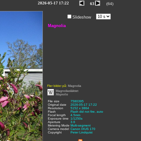
2026-05-17 17:22
63
(64)
Slideshow
Magnolia
Fler bilder på:
Magnolia
Magnoliasläktet
Magnolia
File size
:
7580395
,
Original date
:
2026-05-17 17:22
,
Resolution
:
5152 x 3864
,
Flash
:
Flash did not fire, auto
,
Focal length
:
4.5mm
,
Exposure time
:
1/1250s
,
Aperture
:
3.6
,
Metering Mode
:
Multi-segment
,
Camera model
Canon IXUS 170
,
Copyright
:
Peter Lindquist