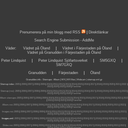
Prenumerera på min blogg med RSS
|
Direktlänkar
Search Engine Submission - AddMe
Väder
:
Vädret på Öland
|
Vädret i Färjestaden på Öland
|
Vädret på Granudden i Färjestaden på Öland
Peter Lindquist
|
Peter Lindquist Sjöfartsverket
|
SM5GXQ
|
SM7GXQ
Granudden
|
Färjestaden
|
Öland
Granudden.info
-
Sitemaps
:
Album
|
WX
|
WX files |
Webcam |
sitemap.xml.gz
Sitemap index:
2005
|
2006
|
2007
|
2008
|
2009
|
2010
|
2011
|
2012
|
2013
|
2014
|
2015
|
2016
|
2017
|
2018
|
2019
|
2020
|
2021
|
2022
|
2023
|
2024
|
2025
|
2026
|
Favoriter
Sitemap (rss):
2005
|
2006
|
2007
|
2008
|
2009
|
2010
|
2011
|
2012
|
2013
|
2014
|
2015
|
2016
|
2017
|
2018
|
2019
|
2020
|
2021
|
2022
|
2023
|
2024
|
2025
|
2026
|
Favoriter
Album sitemaps
:
2005
|
2006
|
2007
|
2008
|
2009
|
2010
|
2011
|
2012
|
2013
|
2014
|
2015
|
2016
|
2017
|
2018
|
2019
|
2020
|
2021
|
2022
|
2023
|
2024
|
2025
|
2026
|
Favoriter
Album.rss
:
2005
|
2006
|
2007
|
2008
|
2009
|
2010
|
2011
|
2012
|
2013
|
2014
|
2015
|
2016
|
2017
|
2018
|
2019
|
2020
|
2021
|
2022
|
2023
|
2024
|
2025
|
2026
|
Favoriter
Images.rss
:
2005
|
2006
|
2007
|
2008
|
2009
|
2010
|
2011
|
2012
|
2013
|
2014
|
2015
|
2016
|
2017
|
2018
|
2019
|
2020
|
2021
|
2022
|
2023
|
2024
|
2025
|
2026
|
Favoriter
Images.xml:
2005
|
2006
|
2007
|
2008
|
2009
|
2010
|
2011
|
2012
|
2013
|
2014
|
2015
|
2016
|
2017
|
2018
|
2019
|
2020
|
2021
|
2022
|
2023
|
2024
|
2025
|
2026
|
Favoriter
Slides.rss
:
2005
|
2006
|
2007
|
2008
|
2009
|
2010
|
2011
|
2012
|
2013
|
2014
|
2015
|
2016
|
2017
|
2018
|
2019
|
2020
|
2021
|
2022
|
2023
|
2024
|
2025
|
2026
|
Favoriter