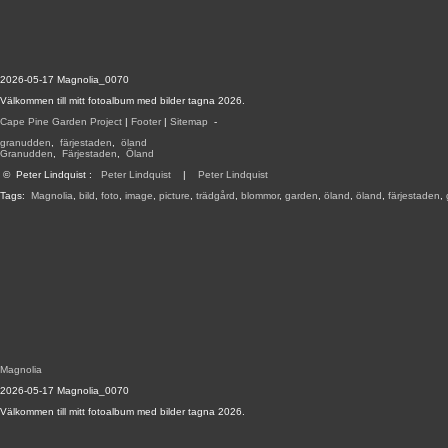
2026-05-17 Magnolia_0070
Välkommen till mitt fotoalbum med bilder tagna 2026.
Cape Pine Garden Project
|
Footer
|
Sitemap
-
granudden
,
färjestaden
,
öland
Granudden
,
Färjestaden
,
Öland
©
Peter Lindquist
:
Peter Lindquist
|
Peter Lindquist
Tags:
Magnolia
,
bild
,
foto
,
image
,
picture
,
trädgård
,
blommor
,
garden
,
öland
,
öland
,
färjestaden
,
Magnolia
2026-05-17 Magnolia_0070
Välkommen till mitt fotoalbum med bilder tagna 2026.