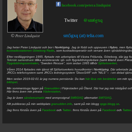
facebook.com/peter.a.lindquist
@sm6gxq
Twitter
©
Peter Lindquist
sm5gxq (at) telia.com
Jag heter
Peter
Lindquist
och bor i
Norrköping
. Jag är född och uppvuxen i
Nybro
, men flytt
kustradiostationen
Göteborg Radio
, som kustradiooperatör och senare även sjöräddningsle
Efter nedläggningen 1995, flyttade min arbetsplats till Västra Frölunda, Göteborg, där jag f
Teknisk samordnare
tillika assisterande sjö- och flygräddningsledare (samt ibland även
Pres
Flygräddningscentralen
, ”Sweden Rescue”, som sedan 1995 tillhör
Sjöfartsverket
.
Våren 2014 flyttades min tjänst till Sjöfartsverkets huvudkontor i
Norrköping
. Där arbetade j
JRCCs telefonsystem samt JRCCs ledningssystem ”DiscoSAR” och ”NILS” – i en delad tjäns
Men sedan 2019-02-01 är jag numera pensionär. Du kan
här läsa min berättelse
om mitt spä
bildspel
.
Min sommarstuga ligger på
Granudden
i Färjestaden på Öland. Där har jag min trädgård och
Här finns även min privata
Väderstation
.
Jag är även
sändareamatör
med anropssignal
SM5GXQ
alternativt
SM7GXQ
.
Allt publiceras på min webbplats
granudden.info
, samt på min blogg
cpgp.blogg.se
.
Jag finns förstås även på
Facebook
och
Twitter
. finns förstås även på
Facebook
och
Twitter
.