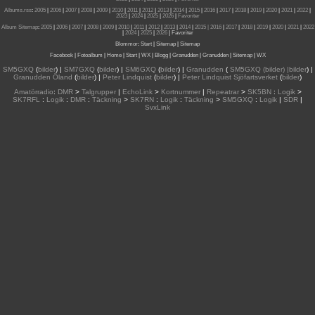
Albums.rss
:
2005
|
2006
|
2007
|
2008
|
2009
|
2010
|
2011
|
2012
|
2013
|
2014
|
2015
|
2016
|
2017
|
2018
|
2019
|
2020
|
2021
|
2022
|
2023
|
2024
|
2025
|
2026
|
Favoriter
Album Sitemap
:
2005
|
2006
|
2007
|
2008
|
2009
|
2010
|
2011
|
2012
|
2013
|
2014
|
2015
| 2016
|
2017
|
2018
|
2019
|
2020
|
2021
|
2022
|
2024
|
2025
|
2026
|
Favoriter
Blommor
:
Start
|
Sitemap
|
Sitemap
Facebook
|
Fotoalbum
|
Home
|
Start
|
WX
|
Blogg
|
Granudden
|
Granudden
|
Sitemap
|
WX
SM5GXQ
(
bilder
) |
SM7GXQ
(
bilder
) |
SM6GXQ
(
bilder
) |
Granudden
(
SM5GXQ (bilder) |bilder
) |
Granudden Öland
(
bilder
) |
Peter Lindquist
(
bilder
) |
Peter Lindquist Sjöfartsverket
(
bilder
)
Amatörradio
:
DMR
>
Talgrupper
|
EchoLink
>
Kortnummer
|
Repeatrar
>
SK5BN
:
Logik
>
SK7RFL
:
Logik
:
DMR
:
Täckning
>
SK7RN
:
Logik
:
Täckning
>
SM5GXQ
:
Logik
|
SDR
|
SvxLink