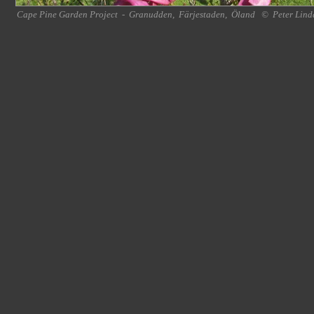
Cape Pine Garden Project
-
Granudden
,
Färjestaden
,
Öland
©
Peter Lind