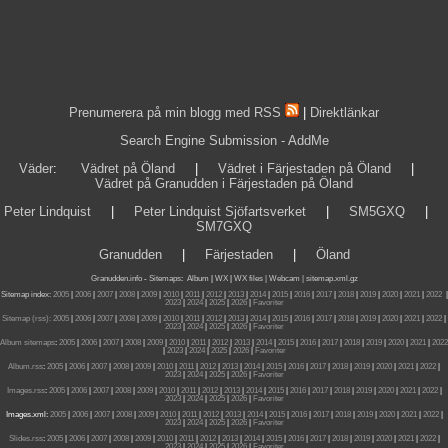
Prenumerera på min blogg med RSS
|
Direktlänkar
Search Engine Submission - AddMe
Väder
:
Vädret på Öland
|
Vädret i Färjestaden på Öland
|
Vädret på Granudden i Färjestaden på Öland
Peter Lindquist
|
Peter Lindquist Sjöfartsverket
|
SM5GXQ
|
SM7GXQ
Granudden
|
Färjestaden
|
Öland
Granudden.info
-
Sitemaps
:
Album
|
WX
|
WX files |
Webcam |
sitemap.xml.gz
Sitemap index:
2005
|
2006
|
2007
|
2008
|
2009
|
2010
|
2011
|
2012
|
2013
|
2014
|
2015
|
2016
|
2017
|
2018
|
2019
|
2020
|
2021
|
2022
|
2023
|
2024
|
2025
|
2026
|
Favoriter
Sitemap (rss):
2005
|
2006
|
2007
|
2008
|
2009
|
2010
|
2011
|
2012
|
2013
|
2014
|
2015
|
2016
|
2017
|
2018
|
2019
|
2020
|
2021
|
2022
|
2023
|
2024
|
2025
|
2026
|
Favoriter
Album sitemaps
:
2005
|
2006
|
2007
|
2008
|
2009
|
2010
|
2011
|
2012
|
2013
|
2014
|
2015
|
2016
|
2017
|
2018
|
2019
|
2020
|
2021
|
2022
|
2023
|
2024
|
2025
|
2026
|
Favoriter
Album.rss
:
2005
|
2006
|
2007
|
2008
|
2009
|
2010
|
2011
|
2012
|
2013
|
2014
|
2015
|
2016
|
2017
|
2018
|
2019
|
2020
|
2021
|
2022
|
2023
|
2024
|
2025
|
2026
|
Favoriter
Images.rss
:
2005
|
2006
|
2007
|
2008
|
2009
|
2010
|
2011
|
2012
|
2013
|
2014
|
2015
|
2016
|
2017
|
2018
|
2019
|
2020
|
2021
|
2022
|
2023
|
2024
|
2025
|
2026
|
Favoriter
Images.xml:
2005
|
2006
|
2007
|
2008
|
2009
|
2010
|
2011
|
2012
|
2013
|
2014
|
2015
|
2016
|
2017
|
2018
|
2019
|
2020
|
2021
|
2022
|
2023
|
2024
|
2025
|
2026
|
Favoriter
Slides.rss
:
2005
|
2006
|
2007
|
2008
|
2009
|
2010
|
2011
|
2012
|
2013
|
2014
|
2015
|
2016
|
2017
|
2018
|
2019
|
2020
|
2021
|
2022
|
2023
|
2024
|
2025
|
2026
|
Favoriter