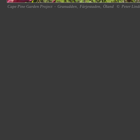
Cape Pine Garden Project
-
Granudden
,
Färjestaden
,
Öland
©
Peter Lind