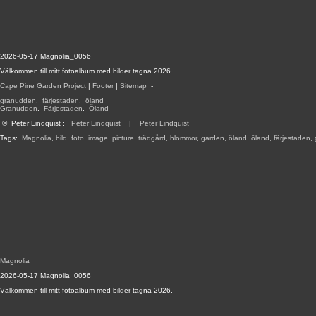
2026-05-17 Magnolia_0056
Välkommen till mitt fotoalbum med bilder tagna 2026.
Cape Pine Garden Project
|
Footer
|
Sitemap
-
granudden
,
färjestaden
,
öland
Granudden
,
Färjestaden
,
Öland
©
Peter Lindquist
:
Peter Lindquist
|
Peter Lindquist
Tags:
Magnolia
,
bild
,
foto
,
image
,
picture
,
trädgård
,
blommor
,
garden
,
öland
,
öland
,
färjestaden
,
Magnolia
2026-05-17 Magnolia_0056
Välkommen till mitt fotoalbum med bilder tagna 2026.