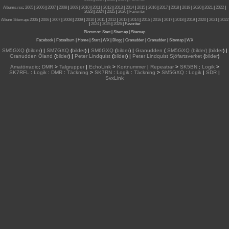
Albums.rss
:
2005
|
2006
|
2007
|
2008
|
2009
|
2010
|
2011
|
2012
|
2013
|
2014
|
2015
|
2016
|
2017
|
2018
|
2019
|
2020
|
2021
|
2022
|
2023
|
2024
|
2025
|
2026
|
Favoriter
Album Sitemap
:
2005
|
2006
|
2007
|
2008
|
2009
|
2010
|
2011
|
2012
|
2013
|
2014
|
2015
| 2016
|
2017
|
2018
|
2019
|
2020
|
2021
|
2022
|
2024
|
2025
|
2026
|
Favoriter
Blommor
:
Start
|
Sitemap
|
Sitemap
Facebook
|
Fotoalbum
|
Home
|
Start
|
WX
|
Blogg
|
Granudden
|
Granudden
|
Sitemap
|
WX
SM5GXQ
(
bilder
) |
SM7GXQ
(
bilder
) |
SM6GXQ
(
bilder
) |
Granudden
(
SM5GXQ (bilder) |bilder
) |
Granudden Öland
(
bilder
) |
Peter Lindquist
(
bilder
) |
Peter Lindquist Sjöfartsverket
(
bilder
)
Amatörradio
:
DMR
>
Talgrupper
|
EchoLink
>
Kortnummer
|
Repeatrar
>
SK5BN
:
Logik
>
SK7RFL
:
Logik
:
DMR
:
Täckning
>
SK7RN
:
Logik
:
Täckning
>
SM5GXQ
:
Logik
|
SDR
|
SvxLink