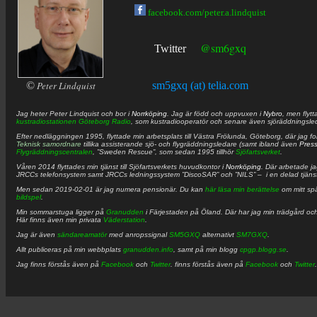
facebook.com/peter.a.lindquist
@sm6gxq
Twitter
©
Peter Lindquist
sm5gxq (at) telia.com
Jag heter
Peter
Lindquist
och bor i
Norrköping
. Jag är född och uppvuxen i
Nybro
, men flytt
kustradiostationen
Göteborg Radio
, som kustradiooperatör och senare även sjöräddningsle
Efter nedläggningen 1995, flyttade min arbetsplats till Västra Frölunda, Göteborg, där jag f
Teknisk samordnare
tillika assisterande sjö- och flygräddningsledare (samt ibland även
Pres
Flygräddningscentralen
, ”Sweden Rescue”, som sedan 1995 tillhör
Sjöfartsverket
.
Våren 2014 flyttades min tjänst till Sjöfartsverkets huvudkontor i
Norrköping
. Där arbetade j
JRCCs telefonsystem samt JRCCs ledningssystem ”DiscoSAR” och ”NILS” – i en delad tjäns
Men sedan 2019-02-01 är jag numera pensionär. Du kan
här läsa min berättelse
om mitt spä
bildspel
.
Min sommarstuga ligger på
Granudden
i Färjestaden på Öland. Där har jag min trädgård och
Här finns även min privata
Väderstation
.
Jag är även
sändareamatör
med anropssignal
SM5GXQ
alternativt
SM7GXQ
.
Allt publiceras på min webbplats
granudden.info
, samt på min blogg
cpgp.blogg.se
.
Jag finns förstås även på
Facebook
och
Twitter
. finns förstås även på
Facebook
och
Twitter
.