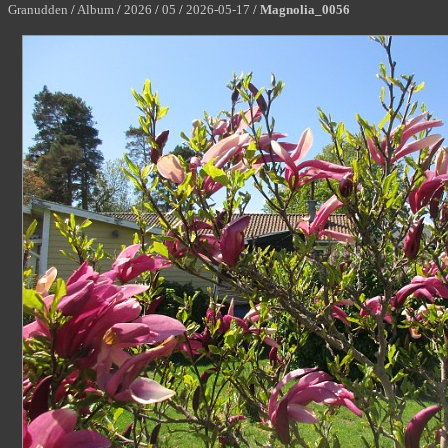
Granudden
/
Album
/
2026
/
05
/
2026-05-17
/
Magnolia_0056