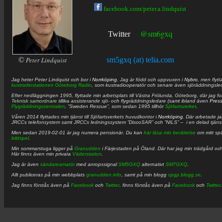
facebook.com/peter.a.lindquist
@sm6gxq
Twitter
©
Peter Lindquist
sm5gxq (at) telia.com
Jag heter
Peter
Lindquist
och bor i
Norrköping
. Jag är född och uppvuxen i
Nybro
, men flytt
kustradiostationen
Göteborg Radio
, som kustradiooperatör och senare även sjöräddningsle
Efter nedläggningen 1995, flyttade min arbetsplats till Västra Frölunda, Göteborg, där jag f
Teknisk samordnare
tillika assisterande sjö- och flygräddningsledare (samt ibland även
Pres
Flygräddningscentralen
, ”Sweden Rescue”, som sedan 1995 tillhör
Sjöfartsverket
.
Våren 2014 flyttades min tjänst till Sjöfartsverkets huvudkontor i
Norrköping
. Där arbetade j
JRCCs telefonsystem samt JRCCs ledningssystem ”DiscoSAR” och ”NILS” – i en delad tjäns
Men sedan 2019-02-01 är jag numera pensionär. Du kan
här läsa min berättelse
om mitt spä
bildspel
.
Min sommarstuga ligger på
Granudden
i Färjestaden på Öland. Där har jag min trädgård och
Här finns även min privata
Väderstation
.
Jag är även
sändareamatör
med anropssignal
SM5GXQ
alternativt
SM7GXQ
.
Allt publiceras på min webbplats
granudden.info
, samt på min blogg
cpgp.blogg.se
.
Jag finns förstås även på
Facebook
och
Twitter
. finns förstås även på
Facebook
och
Twitter
.