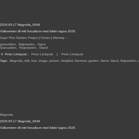
2026-05-17 Magnolia_0049
Välkommen till mitt fotoalbum med bilder tagna 2026.
Cape Pine Garden Project
|
Footer
|
Sitemap
-
granudden
,
färjestaden
,
öland
Granudden
,
Färjestaden
,
Öland
©
Peter Lindquist
:
Peter Lindquist
|
Peter Lindquist
Tags:
Magnolia
,
bild
,
foto
,
image
,
picture
,
trädgård
,
blommor
,
garden
,
öland
,
öland
,
färjestaden
,
Magnolia
2026-05-17 Magnolia_0049
Välkommen till mitt fotoalbum med bilder tagna 2026.