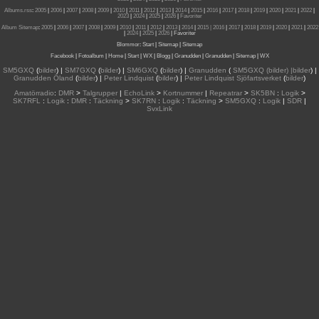
Albums.rss
:
2005
|
2006
|
2007
|
2008
|
2009
|
2010
|
2011
|
2012
|
2013
|
2014
|
2015
|
2016
|
2017
|
2018
|
2019
|
2020
|
2021
|
2022
|
2023
|
2024
|
2025
|
2026
|
Favoriter
Album Sitemap
:
2005
|
2006
|
2007
|
2008
|
2009
|
2010
|
2011
|
2012
|
2013
|
2014
|
2015
| 2016
|
2017
|
2018
|
2019
|
2020
|
2021
|
2022
|
2024
|
2025
|
2026
|
Favoriter
Blommor
:
Start
|
Sitemap
|
Sitemap
Facebook
|
Fotoalbum
|
Home
|
Start
|
WX
|
Blogg
|
Granudden
|
Granudden
|
Sitemap
|
WX
SM5GXQ
(
bilder
) |
SM7GXQ
(
bilder
) |
SM6GXQ
(
bilder
) |
Granudden
(
SM5GXQ (bilder) |bilder
) |
Granudden Öland
(
bilder
) |
Peter Lindquist
(
bilder
) |
Peter Lindquist Sjöfartsverket
(
bilder
)
Amatörradio
:
DMR
>
Talgrupper
|
EchoLink
>
Kortnummer
|
Repeatrar
>
SK5BN
:
Logik
>
SK7RFL
:
Logik
:
DMR
:
Täckning
>
SK7RN
:
Logik
:
Täckning
>
SM5GXQ
:
Logik
|
SDR
|
SvxLink