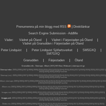
Prenumerera på min blogg med RSS
|
Direktlänkar
Search Engine Submission - AddMe
Väder
:
Vädret på Öland
|
Vädret i Färjestaden på Öland
|
Vädret på Granudden i Färjestaden på Öland
Peter Lindquist
|
Peter Lindquist Sjöfartsverket
|
SM5GXQ
|
SM7GXQ
Granudden
|
Färjestaden
|
Öland
Granudden.info
-
Sitemaps
:
Album
|
WX
|
WX files |
Webcam |
sitemap.xml.gz
Sitemap index:
2005
|
2006
|
2007
|
2008
|
2009
|
2010
|
2011
|
2012
|
2013
|
2014
|
2015
|
2016
|
2017
|
2018
|
2019
|
2020
|
2021
|
2022
|
2023
|
2024
|
2025
|
2026
|
Favoriter
Sitemap (rss):
2005
|
2006
|
2007
|
2008
|
2009
|
2010
|
2011
|
2012
|
2013
|
2014
|
2015
|
2016
|
2017
|
2018
|
2019
|
2020
|
2021
|
2022
|
2023
|
2024
|
2025
|
2026
|
Favoriter
Album sitemaps
:
2005
|
2006
|
2007
|
2008
|
2009
|
2010
|
2011
|
2012
|
2013
|
2014
|
2015
|
2016
|
2017
|
2018
|
2019
|
2020
|
2021
|
2022
|
2023
|
2024
|
2025
|
2026
|
Favoriter
Album.rss
:
2005
|
2006
|
2007
|
2008
|
2009
|
2010
|
2011
|
2012
|
2013
|
2014
|
2015
|
2016
|
2017
|
2018
|
2019
|
2020
|
2021
|
2022
|
2023
|
2024
|
2025
|
2026
|
Favoriter
Images.rss
:
2005
|
2006
|
2007
|
2008
|
2009
|
2010
|
2011
|
2012
|
2013
|
2014
|
2015
|
2016
|
2017
|
2018
|
2019
|
2020
|
2021
|
2022
|
2023
|
2024
|
2025
|
2026
|
Favoriter
Images.xml:
2005
|
2006
|
2007
|
2008
|
2009
|
2010
|
2011
|
2012
|
2013
|
2014
|
2015
|
2016
|
2017
|
2018
|
2019
|
2020
|
2021
|
2022
|
2023
|
2024
|
2025
|
2026
|
Favoriter
Slides.rss
:
2005
|
2006
|
2007
|
2008
|
2009
|
2010
|
2011
|
2012
|
2013
|
2014
|
2015
|
2016
|
2017
|
2018
|
2019
|
2020
|
2021
|
2022
|
2023
|
2024
|
2025
|
2026
|
Favoriter