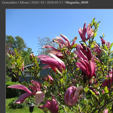
Granudden
/
Album
/
2026
/
05
/
2026-05-17
/
Magnolia_0049