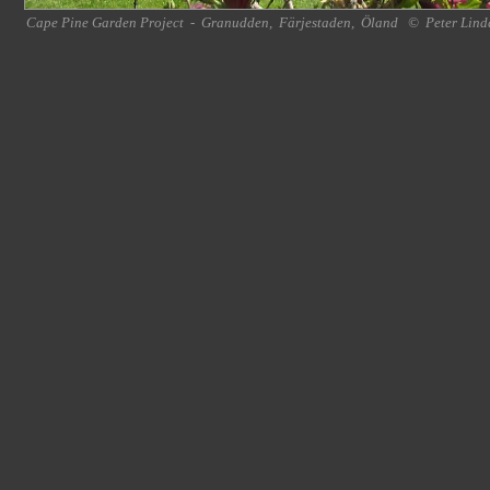
Cape Pine Garden Project
-
Granudden
,
Färjestaden
,
Öland
©
Peter Lind