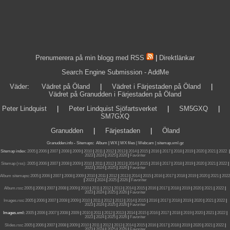
Prenumerera på min blogg med RSS
|
Direktlänkar
Search Engine Submission - AddMe
Väder
:
Vädret på Öland
|
Vädret i Färjestaden på Öland
|
Vädret på Granudden i Färjestaden på Öland
Peter Lindquist
|
Peter Lindquist Sjöfartsverket
|
SM5GXQ
|
SM7GXQ
Granudden
|
Färjestaden
|
Öland
Granudden.info
-
Sitemaps
:
Album
|
WX
|
WX files |
Webcam |
sitemap.xml.gz
Sitemap index:
2005
|
2006
|
2007
|
2008
|
2009
|
2010
|
2011
|
2012
|
2013
|
2014
|
2015
|
2016
|
2017
|
2018
|
2019
|
2020
|
2021
|
2022
|
2023
|
2024
|
2025
|
2026
|
Favoriter
Sitemap (rss):
2005
|
2006
|
2007
|
2008
|
2009
|
2010
|
2011
|
2012
|
2013
|
2014
|
2015
|
2016
|
2017
|
2018
|
2019
|
2020
|
2021
|
2022
|
2023
|
2024
|
2025
|
2026
|
Favoriter
Album sitemaps
:
2005
|
2006
|
2007
|
2008
|
2009
|
2010
|
2011
|
2012
|
2013
|
2014
|
2015
|
2016
|
2017
|
2018
|
2019
|
2020
|
2021
|
2022
|
2023
|
2024
|
2025
|
2026
|
Favoriter
Album.rss
:
2005
|
2006
|
2007
|
2008
|
2009
|
2010
|
2011
|
2012
|
2013
|
2014
|
2015
|
2016
|
2017
|
2018
|
2019
|
2020
|
2021
|
2022
|
2023
|
2024
|
2025
|
2026
|
Favoriter
Images.rss
:
2005
|
2006
|
2007
|
2008
|
2009
|
2010
|
2011
|
2012
|
2013
|
2014
|
2015
|
2016
|
2017
|
2018
|
2019
|
2020
|
2021
|
2022
|
2023
|
2024
|
2025
|
2026
|
Favoriter
Images.xml:
2005
|
2006
|
2007
|
2008
|
2009
|
2010
|
2011
|
2012
|
2013
|
2014
|
2015
|
2016
|
2017
|
2018
|
2019
|
2020
|
2021
|
2022
|
2023
|
2024
|
2025
|
2026
|
Favoriter
Slides.rss
:
2005
|
2006
|
2007
|
2008
|
2009
|
2010
|
2011
|
2012
|
2013
|
2014
|
2015
|
2016
|
2017
|
2018
|
2019
|
2020
|
2021
|
2022
|
2023
|
2024
|
2025
|
2026
|
Favoriter