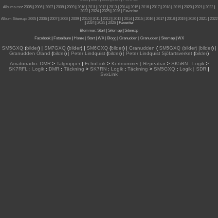
Albums.rss
:
2005
|
2006
|
2007
|
2008
|
2009
|
2010
|
2011
|
2012
|
2013
|
2014
|
2015
|
2016
|
2017
|
2018
|
2019
|
2020
|
2021
|
2022
|
2023
|
2024
|
2025
|
2026
|
Favoriter
Album Sitemap
:
2005
|
2006
|
2007
|
2008
|
2009
|
2010
|
2011
|
2012
|
2013
|
2014
|
2015
| 2016
|
2017
|
2018
|
2019
|
2020
|
2021
|
2022
|
2024
|
2025
|
2026
|
Favoriter
Blommor
:
Start
|
Sitemap
|
Sitemap
Facebook
|
Fotoalbum
|
Home
|
Start
|
WX
|
Blogg
|
Granudden
|
Granudden
|
Sitemap
|
WX
SM5GXQ
(
bilder
) |
SM7GXQ
(
bilder
) |
SM6GXQ
(
bilder
) |
Granudden
(
SM5GXQ (bilder) |bilder
) |
Granudden Öland
(
bilder
) |
Peter Lindquist
(
bilder
) |
Peter Lindquist Sjöfartsverket
(
bilder
)
Amatörradio
:
DMR
>
Talgrupper
|
EchoLink
>
Kortnummer
|
Repeatrar
>
SK5BN
:
Logik
>
SK7RFL
:
Logik
:
DMR
:
Täckning
>
SK7RN
:
Logik
:
Täckning
>
SM5GXQ
:
Logik
|
SDR
|
SvxLink