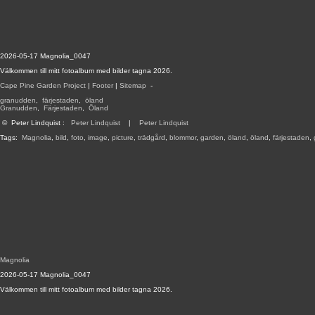
2026-05-17 Magnolia_0047
Välkommen till mitt fotoalbum med bilder tagna 2026.
Cape Pine Garden Project
|
Footer
|
Sitemap
-
granudden
,
färjestaden
,
öland
Granudden
,
Färjestaden
,
Öland
©
Peter Lindquist
:
Peter Lindquist
|
Peter Lindquist
Tags:
Magnolia
,
bild
,
foto
,
image
,
picture
,
trädgård
,
blommor
,
garden
,
öland
,
öland
,
färjestaden
,
Magnolia
2026-05-17 Magnolia_0047
Välkommen till mitt fotoalbum med bilder tagna 2026.