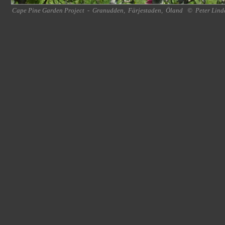
Cape Pine Garden Project
-
Granudden
,
Färjestaden
,
Öland
©
Peter Lind