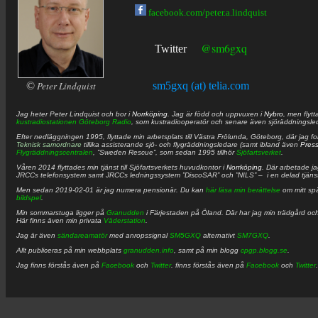
facebook.com/peter.a.lindquist
@sm6gxq
Twitter
©
Peter Lindquist
sm5gxq (at) telia.com
Jag heter
Peter
Lindquist
och bor i
Norrköping
. Jag är född och uppvuxen i
Nybro
, men flytt
kustradiostationen
Göteborg Radio
, som kustradiooperatör och senare även sjöräddningsle
Efter nedläggningen 1995, flyttade min arbetsplats till Västra Frölunda, Göteborg, där jag f
Teknisk samordnare
tillika assisterande sjö- och flygräddningsledare (samt ibland även
Pres
Flygräddningscentralen
, ”Sweden Rescue”, som sedan 1995 tillhör
Sjöfartsverket
.
Våren 2014 flyttades min tjänst till Sjöfartsverkets huvudkontor i
Norrköping
. Där arbetade j
JRCCs telefonsystem samt JRCCs ledningssystem ”DiscoSAR” och ”NILS” – i en delad tjäns
Men sedan 2019-02-01 är jag numera pensionär. Du kan
här läsa min berättelse
om mitt spä
bildspel
.
Min sommarstuga ligger på
Granudden
i Färjestaden på Öland. Där har jag min trädgård och
Här finns även min privata
Väderstation
.
Jag är även
sändareamatör
med anropssignal
SM5GXQ
alternativt
SM7GXQ
.
Allt publiceras på min webbplats
granudden.info
, samt på min blogg
cpgp.blogg.se
.
Jag finns förstås även på
Facebook
och
Twitter
. finns förstås även på
Facebook
och
Twitter
.