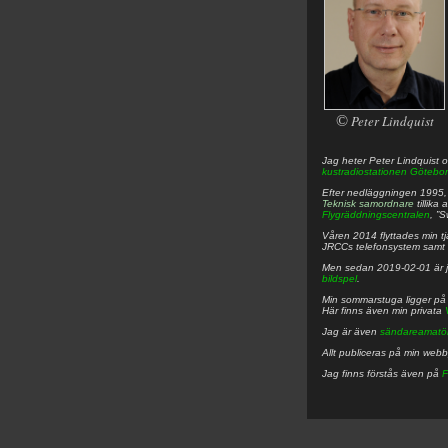
©
Peter Lindquist
Jag heter
Peter
Lindquist
o
kustradiostationen
Götebor
Efter nedläggningen 1995, f
Teknisk samordnare
tillika
Flygräddningscentralen
, ”
Våren 2014 flyttades min tjä
JRCCs telefonsystem samt 
Men sedan 2019-02-01 är 
bildspel
.
Min sommarstuga ligger p
Här finns även min privata
Jag är även
sändareamatö
Allt publiceras på min web
Jag finns förstås även på
F