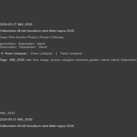
2026-05-17 IMG_0030
Välkommen till mitt fotoalbum med bilder tagna 2026.
Cape Pine Garden Project
|
Footer
|
Sitemap
-
granudden
,
färjestaden
,
öland
Granudden
,
Färjestaden
,
Öland
©
Peter Lindquist
:
Peter Lindquist
|
Peter Lindquist
Tags:
IMG_0030
,
bild
,
foto
,
image
,
picture
,
trädgård
,
blommor
,
garden
,
öland
,
öland
,
färjestaden
IMG_0030
2026-05-17 IMG_0030
Välkommen till mitt fotoalbum med bilder tagna 2026.