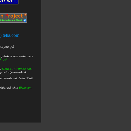
t) telia.com
ick jobb på
ngsledare
och sedermera
ö- och
av
RAKEL
,
Kustradionät
,
ng
och
Systemteknik
.
mmanfattat detta till ett
bilder på mina
Blommor
.