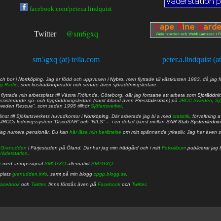
facebook.com/peter.a.lindquist
@sm6gxq
Twitter
sm5gxq (at) telia.com
peter.a.lindquist (a
ch bor i
Norrköping
. Jag är född och uppvuxen i
Nybro
, men flyttade till västkusten 1983, då jag f
g Radio
, som kustradiooperatör och senare även sjöräddningsledare.
lyttade min arbetsplats till Västra Frölunda, Göteborg, där jag fortsatte att arbeta som
Sjöräddni
 assisterande sjö- och flygräddningsledare (samt ibland även
Presstalesman
) på
JRCC Sweden
,
Sj
Sweden Rescue”, som sedan 1995 tillhör
Sjöfartsverket
.
nst till Sjöfartsverkets huvudkontor i
Norrköping
. Där arbetade jag bl a med
statistik
, förvaltning 
JRCCs ledningssystem ”DiscoSAR” och ”NILS” – i en delad tjänst mellan
SAR Stab Systemledni
jag numera pensionär. Du kan
här läsa min berättelse
om mitt spännande yrkesliv. Jag har även sa
å
Granudden
i Färjestaden på Öland. Där har jag min trädgård och i mitt
Fotoalbum
publicerar jag 
Väderstation
.
r
med anropssignal
SM5GXQ
alternativt
SM7GXQ
.
bplats
granudden.info
, samt på min blogg
cpgp.blogg.se
.
acebook
och
Twitter
. finns förstås även på
Facebook
och
Twitter
.