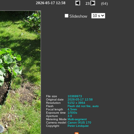
2026-05-17 12:58
23
(64)
Slideshow
File size
:
10369973
,
Original date
:
2026-05-17 12:58
,
Resolution
:
5152 x 3864
,
Flash
:
Flash did not fire, auto
,
Focal length
:
4.5mm
,
Exposure time
:
1/500s
,
Aperture
:
3.6
,
Metering Mode
:
Multi-segment
,
Camera model
Canon IXUS 170
,
Copyright
:
Peter Lindquist