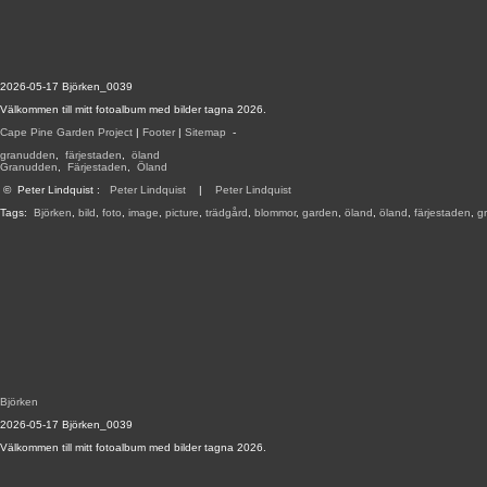
2026-05-17 Björken_0039
Välkommen till mitt fotoalbum med bilder tagna 2026.
Cape Pine Garden Project
|
Footer
|
Sitemap
-
granudden
,
färjestaden
,
öland
Granudden
,
Färjestaden
,
Öland
©
Peter Lindquist
:
Peter Lindquist
|
Peter Lindquist
Tags:
Björken
,
bild
,
foto
,
image
,
picture
,
trädgård
,
blommor
,
garden
,
öland
,
öland
,
färjestaden
,
g
Björken
2026-05-17 Björken_0039
Välkommen till mitt fotoalbum med bilder tagna 2026.