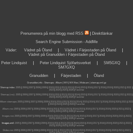
Prenumerera på min blogg med RSS
|
Direktlänkar
Search Engine Submission - AddMe
Väder
:
Vädret på Öland
|
Vädret i Färjestaden på Öland
|
Vädret på Granudden i Färjestaden på Öland
Peter Lindquist
|
Peter Lindquist Sjöfartsverket
|
SM5GXQ
|
SM7GXQ
Granudden
|
Färjestaden
|
Öland
Granudden.info
-
Sitemaps
:
Album
|
WX
|
WX files |
Webcam |
sitemap.xml.gz
Sitemap index:
2005
|
2006
|
2007
|
2008
|
2009
|
2010
|
2011
|
2012
|
2013
|
2014
|
2015
|
2016
|
2017
|
2018
|
2019
|
2020
|
2021
|
2022
|
2023
|
2024
|
2025
|
2026
|
Favoriter
Sitemap (rss):
2005
|
2006
|
2007
|
2008
|
2009
|
2010
|
2011
|
2012
|
2013
|
2014
|
2015
|
2016
|
2017
|
2018
|
2019
|
2020
|
2021
|
2022
|
2023
|
2024
|
2025
|
2026
|
Favoriter
Album sitemaps
:
2005
|
2006
|
2007
|
2008
|
2009
|
2010
|
2011
|
2012
|
2013
|
2014
|
2015
|
2016
|
2017
|
2018
|
2019
|
2020
|
2021
|
2022
|
2023
|
2024
|
2025
|
2026
|
Favoriter
Album.rss
:
2005
|
2006
|
2007
|
2008
|
2009
|
2010
|
2011
|
2012
|
2013
|
2014
|
2015
|
2016
|
2017
|
2018
|
2019
|
2020
|
2021
|
2022
|
2023
|
2024
|
2025
|
2026
|
Favoriter
Images.rss
:
2005
|
2006
|
2007
|
2008
|
2009
|
2010
|
2011
|
2012
|
2013
|
2014
|
2015
|
2016
|
2017
|
2018
|
2019
|
2020
|
2021
|
2022
|
2023
|
2024
|
2025
|
2026
|
Favoriter
Images.xml:
2005
|
2006
|
2007
|
2008
|
2009
|
2010
|
2011
|
2012
|
2013
|
2014
|
2015
|
2016
|
2017
|
2018
|
2019
|
2020
|
2021
|
2022
|
2023
|
2024
|
2025
|
2026
|
Favoriter
Slides.rss
:
2005
|
2006
|
2007
|
2008
|
2009
|
2010
|
2011
|
2012
|
2013
|
2014
|
2015
|
2016
|
2017
|
2018
|
2019
|
2020
|
2021
|
2022
|
2023
|
2024
|
2025
|
2026
|
Favoriter