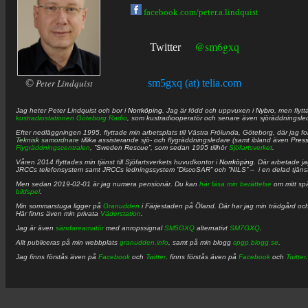
facebook.com/peter.a.lindquist
@sm6gxq
Twitter
©
Peter Lindquist
sm5gxq (at) telia.com
Jag heter
Peter
Lindquist
och bor i
Norrköping
. Jag är född och uppvuxen i
Nybro
, men flytt
kustradiostationen
Göteborg Radio
, som kustradiooperatör och senare även sjöräddningsle
Efter nedläggningen 1995, flyttade min arbetsplats till Västra Frölunda, Göteborg, där jag f
Teknisk samordnare
tillika assisterande sjö- och flygräddningsledare (samt ibland även
Pres
Flygräddningscentralen
, ”Sweden Rescue”, som sedan 1995 tillhör
Sjöfartsverket
.
Våren 2014 flyttades min tjänst till Sjöfartsverkets huvudkontor i
Norrköping
. Där arbetade j
JRCCs telefonsystem samt JRCCs ledningssystem ”DiscoSAR” och ”NILS” – i en delad tjäns
Men sedan 2019-02-01 är jag numera pensionär. Du kan
här läsa min berättelse
om mitt spä
bildspel
.
Min sommarstuga ligger på
Granudden
i Färjestaden på Öland. Där har jag min trädgård och
Här finns även min privata
Väderstation
.
Jag är även
sändareamatör
med anropssignal
SM5GXQ
alternativt
SM7GXQ
.
Allt publiceras på min webbplats
granudden.info
, samt på min blogg
cpgp.blogg.se
.
Jag finns förstås även på
Facebook
och
Twitter
. finns förstås även på
Facebook
och
Twitter
.