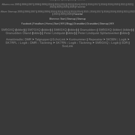
Albums.rss
:
2005
|
2006
|
2007
|
2008
|
2009
|
2010
|
2011
|
2012
|
2013
|
2014
|
2015
|
2016
|
2017
|
2018
|
2019
|
2020
|
2021
|
2022
|
2023
|
2024
|
2025
|
2026
|
Favoriter
Album Sitemap
:
2005
|
2006
|
2007
|
2008
|
2009
|
2010
|
2011
|
2012
|
2013
|
2014
|
2015
| 2016
|
2017
|
2018
|
2019
|
2020
|
2021
|
2022
|
2024
|
2025
|
2026
|
Favoriter
Blommor
:
Start
|
Sitemap
|
Sitemap
Facebook
|
Fotoalbum
|
Home
|
Start
|
WX
|
Blogg
|
Granudden
|
Granudden
|
Sitemap
|
WX
SM5GXQ
(
bilder
) |
SM7GXQ
(
bilder
) |
SM6GXQ
(
bilder
) |
Granudden
(
SM5GXQ (bilder) |bilder
) |
Granudden Öland
(
bilder
) |
Peter Lindquist
(
bilder
) |
Peter Lindquist Sjöfartsverket
(
bilder
)
Amatörradio
:
DMR
>
Talgrupper
|
EchoLink
>
Kortnummer
|
Repeatrar
>
SK5BN
:
Logik
>
SK7RFL
:
Logik
:
DMR
:
Täckning
>
SK7RN
:
Logik
:
Täckning
>
SM5GXQ
:
Logik
|
SDR
|
SvxLink