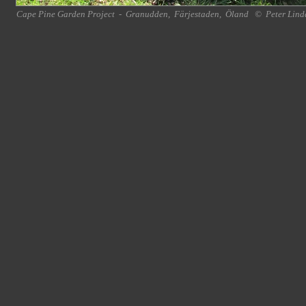
Cape Pine Garden Project
-
Granudden
,
Färjestaden
,
Öland
©
Peter Lind