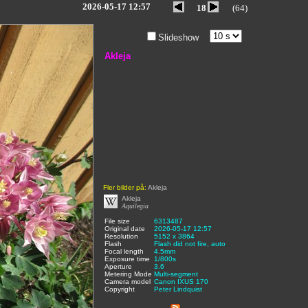
2026-05-17 12:57
18
(64)
Slideshow
Akleja
Fler bilder på:
Akleja
Akleja
Aquilegia
File size
:
6313487
,
Original date
:
2026-05-17 12:57
,
Resolution
:
5152 x 3864
,
Flash
:
Flash did not fire, auto
,
Focal length
:
4.5mm
,
Exposure time
:
1/800s
,
Aperture
:
3.6
,
Metering Mode
:
Multi-segment
,
Camera model
Canon IXUS 170
,
Copyright
:
Peter Lindquist