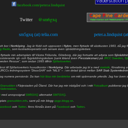
facebook.com/peter.a.lindquist
@sm6gxq
Twitter
sm5gxq (at) telia.com
peter.a.lindquist (a
ch bor i
Norrköping
. Jag är född och uppvuxen i
Nybro
, men flyttade till västkusten 1983, då jag f
g Radio
, som kustradiooperatör och senare även sjöräddningsledare.
lyttade min arbetsplats till Västra Frölunda, Göteborg, där jag fortsatte att arbeta som
Sjöräddni
 assisterande sjö- och flygräddningsledare (samt ibland även
Presstalesman
) på
JRCC Sweden
,
Sj
Sweden Rescue”, som sedan 1995 tillhör
Sjöfartsverket
.
nst till Sjöfartsverkets huvudkontor i
Norrköping
. Där arbetade jag bl a med
statistik
, förvaltning 
JRCCs ledningssystem ”DiscoSAR” och ”NILS” – i en delad tjänst mellan
SAR Stab Systemledni
jag numera pensionär. Du kan
här läsa min berättelse
om mitt spännande yrkesliv. Jag har även sa
å
Granudden
i Färjestaden på Öland. Där har jag min trädgård och i mitt
Fotoalbum
publicerar jag 
Väderstation
.
r
med anropssignal
SM5GXQ
alternativt
SM7GXQ
.
bplats
granudden.info
, samt på min blogg
cpgp.blogg.se
.
acebook
och
Twitter
. finns förstås även på
Facebook
och
Twitter
.