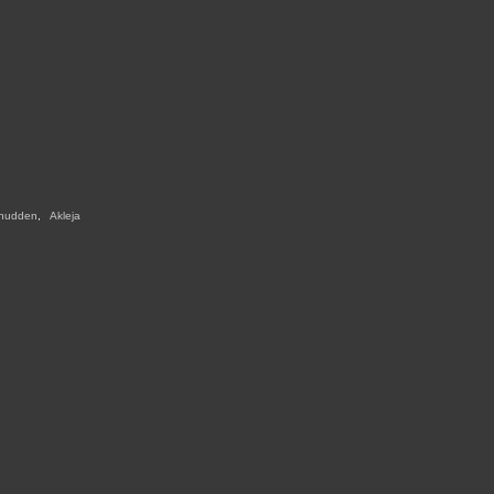
nudden
,
,
Akleja
,