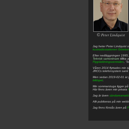
©
Peter Lindquist
Jag heter
Peter
Lindquist
o
kustradiostationen
Götebor
Efter nedläggningen 1995, f
Teknisk samordnare
tillika
Flygräddningscentralen
, ”
Våren 2014 flyttades min tjä
JRCCs telefonsystem samt 
Men sedan 2019-02-01 är 
bildspel
.
Min sommarstuga ligger p
Här finns även min privata
Jag är även
sändareamatö
Allt publiceras på min web
Jag finns förstås även på
F