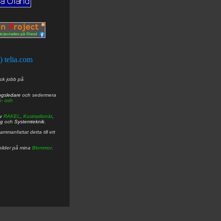
t) telia.com
ick jobb på
ngsledare
och sedermera
ö- och
av
RAKEL
,
Kustradionät
,
ng
och
Systemteknik
.
mmanfattat detta till ett
bilder på mina
Blommor
.