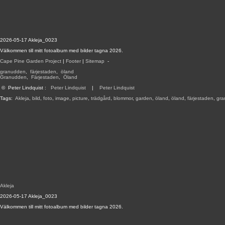
2026-05-17 Akleja_0023
Välkommen till mitt fotoalbum med bilder tagna 2026.
Cape Pine Garden Project
|
Footer
|
Sitemap
-
granudden
,
färjestaden
,
öland
Granudden
,
Färjestaden
,
Öland
©
Peter Lindquist
:
Peter Lindquist
|
Peter Lindquist
Tags:
Akleja
,
bild
,
foto
,
image
,
picture
,
trädgård
,
blommor
,
garden
,
öland
,
öland
,
färjestaden
,
gra
Akleja
2026-05-17 Akleja_0023
Välkommen till mitt fotoalbum med bilder tagna 2026.