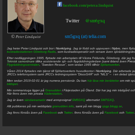
facebook.com/peter.a.lindquist
@sm6gxq
Twitter
©
Peter Lindquist
sm5gxq (at) telia.com
Jag heter
Peter
Lindquist
och bor i
Norrköping
. Jag är född och uppvuxen i
Nybro
, men flytt
kustradiostationen
Göteborg Radio
, som kustradiooperatör och senare även sjöräddningsle
Efter nedläggningen 1995, flyttade min arbetsplats till Västra Frölunda, Göteborg, där jag f
Teknisk samordnare
tillika assisterande sjö- och flygräddningsledare (samt ibland även
Pres
Flygräddningscentralen
, ”Sweden Rescue”, som sedan 1995 tillhör
Sjöfartsverket
.
Våren 2014 flyttades min tjänst till Sjöfartsverkets huvudkontor i
Norrköping
. Där arbetade j
JRCCs telefonsystem samt JRCCs ledningssystem ”DiscoSAR” och ”NILS” – i en delad tjäns
Men sedan 2019-02-01 är jag numera pensionär. Du kan
här läsa min berättelse
om mitt spä
bildspel
.
Min sommarstuga ligger på
Granudden
i Färjestaden på Öland. Där har jag min trädgård och
Här finns även min privata
Väderstation
.
Jag är även
sändareamatör
med anropssignal
SM5GXQ
alternativt
SM7GXQ
.
Allt publiceras på min webbplats
granudden.info
, samt på min blogg
cpgp.blogg.se
.
Jag finns förstås även på
Facebook
och
Twitter
. finns förstås även på
Facebook
och
Twitter
.