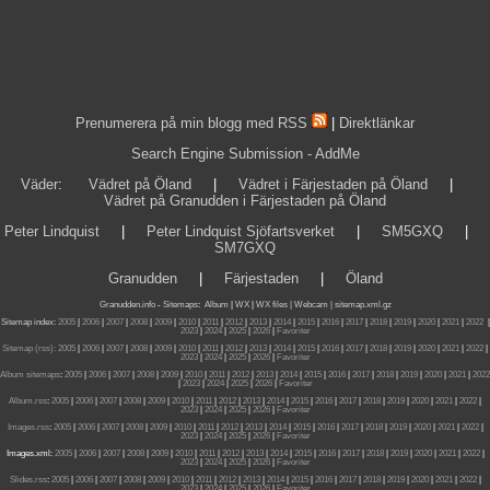
Prenumerera på min blogg med RSS
|
Direktlänkar
Search Engine Submission - AddMe
Väder
:
Vädret på Öland
|
Vädret i Färjestaden på Öland
|
Vädret på Granudden i Färjestaden på Öland
Peter Lindquist
|
Peter Lindquist Sjöfartsverket
|
SM5GXQ
|
SM7GXQ
Granudden
|
Färjestaden
|
Öland
Granudden.info
-
Sitemaps
:
Album
|
WX
|
WX files |
Webcam |
sitemap.xml.gz
Sitemap index:
2005
|
2006
|
2007
|
2008
|
2009
|
2010
|
2011
|
2012
|
2013
|
2014
|
2015
|
2016
|
2017
|
2018
|
2019
|
2020
|
2021
|
2022
|
2023
|
2024
|
2025
|
2026
|
Favoriter
Sitemap (rss):
2005
|
2006
|
2007
|
2008
|
2009
|
2010
|
2011
|
2012
|
2013
|
2014
|
2015
|
2016
|
2017
|
2018
|
2019
|
2020
|
2021
|
2022
|
2023
|
2024
|
2025
|
2026
|
Favoriter
Album sitemaps
:
2005
|
2006
|
2007
|
2008
|
2009
|
2010
|
2011
|
2012
|
2013
|
2014
|
2015
|
2016
|
2017
|
2018
|
2019
|
2020
|
2021
|
2022
|
2023
|
2024
|
2025
|
2026
|
Favoriter
Album.rss
:
2005
|
2006
|
2007
|
2008
|
2009
|
2010
|
2011
|
2012
|
2013
|
2014
|
2015
|
2016
|
2017
|
2018
|
2019
|
2020
|
2021
|
2022
|
2023
|
2024
|
2025
|
2026
|
Favoriter
Images.rss
:
2005
|
2006
|
2007
|
2008
|
2009
|
2010
|
2011
|
2012
|
2013
|
2014
|
2015
|
2016
|
2017
|
2018
|
2019
|
2020
|
2021
|
2022
|
2023
|
2024
|
2025
|
2026
|
Favoriter
Images.xml:
2005
|
2006
|
2007
|
2008
|
2009
|
2010
|
2011
|
2012
|
2013
|
2014
|
2015
|
2016
|
2017
|
2018
|
2019
|
2020
|
2021
|
2022
|
2023
|
2024
|
2025
|
2026
|
Favoriter
Slides.rss
:
2005
|
2006
|
2007
|
2008
|
2009
|
2010
|
2011
|
2012
|
2013
|
2014
|
2015
|
2016
|
2017
|
2018
|
2019
|
2020
|
2021
|
2022
|
2023
|
2024
|
2025
|
2026
|
Favoriter