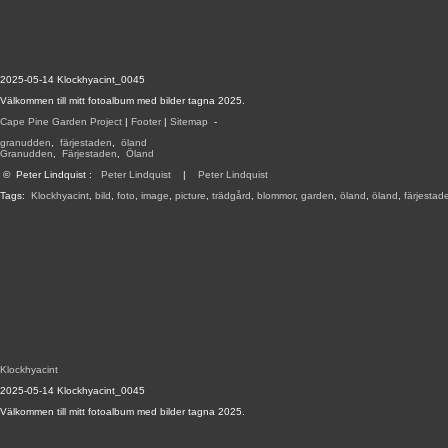
2025-05-14 Klockhyacint_0045
Välkommen till mitt fotoalbum med bilder tagna 2025.
Cape Pine Garden Project
|
Footer
|
Sitemap
-
granudden
,
färjestaden
,
öland
Granudden
,
Färjestaden
,
Öland
©
Peter Lindquist
:
Peter Lindquist
|
Peter Lindquist
Tags:
Klockhyacint
,
bild
,
foto
,
image
,
picture
,
trädgård
,
blommor
,
garden
,
öland
,
öland
,
färjestad
Klockhyacint
2025-05-14 Klockhyacint_0045
Välkommen till mitt fotoalbum med bilder tagna 2025.