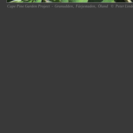
Cape Pine Garden Project
-
Granudden
,
Färjestaden
,
Öland
©
Peter Lind