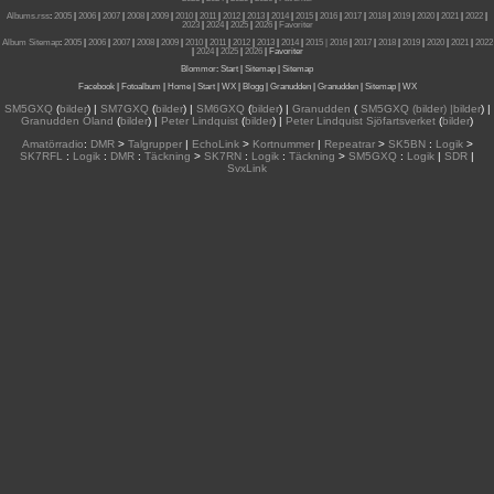
Albums.rss
:
2005
|
2006
|
2007
|
2008
|
2009
|
2010
|
2011
|
2012
|
2013
|
2014
|
2015
|
2016
|
2017
|
2018
|
2019
|
2020
|
2021
|
2022
|
2023
|
2024
|
2025
|
2026
|
Favoriter
Album Sitemap
:
2005
|
2006
|
2007
|
2008
|
2009
|
2010
|
2011
|
2012
|
2013
|
2014
|
2015
| 2016
|
2017
|
2018
|
2019
|
2020
|
2021
|
2022
|
2024
|
2025
|
2026
|
Favoriter
Blommor
:
Start
|
Sitemap
|
Sitemap
Facebook
|
Fotoalbum
|
Home
|
Start
|
WX
|
Blogg
|
Granudden
|
Granudden
|
Sitemap
|
WX
SM5GXQ
(
bilder
) |
SM7GXQ
(
bilder
) |
SM6GXQ
(
bilder
) |
Granudden
(
SM5GXQ (bilder) |bilder
) |
Granudden Öland
(
bilder
) |
Peter Lindquist
(
bilder
) |
Peter Lindquist Sjöfartsverket
(
bilder
)
Amatörradio
:
DMR
>
Talgrupper
|
EchoLink
>
Kortnummer
|
Repeatrar
>
SK5BN
:
Logik
>
SK7RFL
:
Logik
:
DMR
:
Täckning
>
SK7RN
:
Logik
:
Täckning
>
SM5GXQ
:
Logik
|
SDR
|
SvxLink