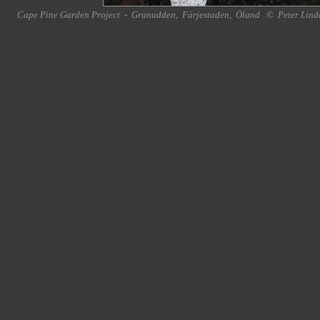
Cape Pine Garden Project
-
Granudden
,
Färjestaden
,
Öland
©
Peter Lind