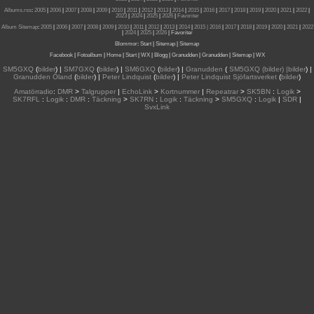
Albums.rss
:
2005
|
2006
|
2007
|
2008
|
2009
|
2010
|
2011
|
2012
|
2013
|
2014
|
2015
|
2016
|
2017
|
2018
|
2019
|
2020
|
2021
|
2022
|
2023
|
2024
|
2025
|
2026
|
Favoriter
Album Sitemap
:
2005
|
2006
|
2007
|
2008
|
2009
|
2010
|
2011
|
2012
|
2013
|
2014
|
2015
| 2016
|
2017
|
2018
|
2019
|
2020
|
2021
|
2022
|
2024
|
2025
|
2026
|
Favoriter
Blommor
:
Start
|
Sitemap
|
Sitemap
Facebook
|
Fotoalbum
|
Home
|
Start
|
WX
|
Blogg
|
Granudden
|
Granudden
|
Sitemap
|
WX
SM5GXQ
(
bilder
) |
SM7GXQ
(
bilder
) |
SM6GXQ
(
bilder
) |
Granudden
(
SM5GXQ (bilder) |bilder
) |
Granudden Öland
(
bilder
) |
Peter Lindquist
(
bilder
) |
Peter Lindquist Sjöfartsverket
(
bilder
)
Amatörradio
:
DMR
>
Talgrupper
|
EchoLink
>
Kortnummer
|
Repeatrar
>
SK5BN
:
Logik
>
SK7RFL
:
Logik
:
DMR
:
Täckning
>
SK7RN
:
Logik
:
Täckning
>
SM5GXQ
:
Logik
|
SDR
|
SvxLink