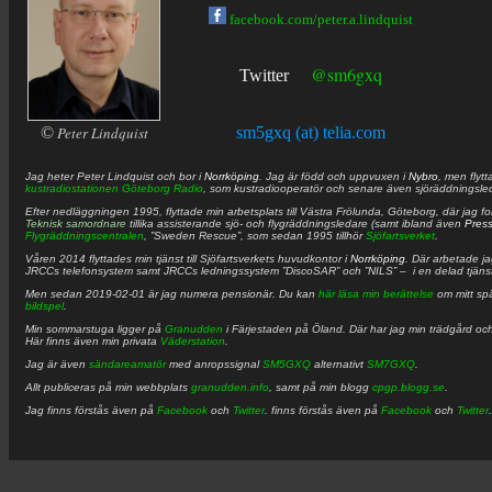
facebook.com/peter.a.lindquist
@sm6gxq
Twitter
©
Peter Lindquist
sm5gxq (at) telia.com
Jag heter
Peter
Lindquist
och bor i
Norrköping
. Jag är född och uppvuxen i
Nybro
, men flytt
kustradiostationen
Göteborg Radio
, som kustradiooperatör och senare även sjöräddningsle
Efter nedläggningen 1995, flyttade min arbetsplats till Västra Frölunda, Göteborg, där jag f
Teknisk samordnare
tillika assisterande sjö- och flygräddningsledare (samt ibland även
Pres
Flygräddningscentralen
, ”Sweden Rescue”, som sedan 1995 tillhör
Sjöfartsverket
.
Våren 2014 flyttades min tjänst till Sjöfartsverkets huvudkontor i
Norrköping
. Där arbetade j
JRCCs telefonsystem samt JRCCs ledningssystem ”DiscoSAR” och ”NILS” – i en delad tjäns
Men sedan 2019-02-01 är jag numera pensionär. Du kan
här läsa min berättelse
om mitt spä
bildspel
.
Min sommarstuga ligger på
Granudden
i Färjestaden på Öland. Där har jag min trädgård och
Här finns även min privata
Väderstation
.
Jag är även
sändareamatör
med anropssignal
SM5GXQ
alternativt
SM7GXQ
.
Allt publiceras på min webbplats
granudden.info
, samt på min blogg
cpgp.blogg.se
.
Jag finns förstås även på
Facebook
och
Twitter
. finns förstås även på
Facebook
och
Twitter
.