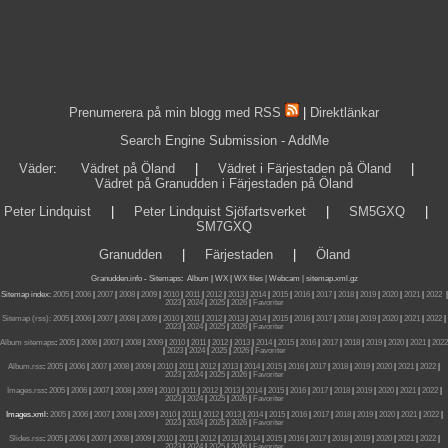
Prenumerera på min blogg med RSS
|
Direktlänkar
Search Engine Submission - AddMe
Väder
:
Vädret på Öland
|
Vädret i Färjestaden på Öland
|
Vädret på Granudden i Färjestaden på Öland
Peter Lindquist
|
Peter Lindquist Sjöfartsverket
|
SM5GXQ
|
SM7GXQ
Granudden
|
Färjestaden
|
Öland
Granudden.info
-
Sitemaps
:
Album
|
WX
|
WX files |
Webcam |
sitemap.xml.gz
Sitemap index:
2005
|
2006
|
2007
|
2008
|
2009
|
2010
|
2011
|
2012
|
2013
|
2014
|
2015
|
2016
|
2017
|
2018
|
2019
|
2020
|
2021
|
2022
|
2023
|
2024
|
2025
|
2026
|
Favoriter
Sitemap (rss):
2005
|
2006
|
2007
|
2008
|
2009
|
2010
|
2011
|
2012
|
2013
|
2014
|
2015
|
2016
|
2017
|
2018
|
2019
|
2020
|
2021
|
2022
|
2023
|
2024
|
2025
|
2026
|
Favoriter
Album sitemaps
:
2005
|
2006
|
2007
|
2008
|
2009
|
2010
|
2011
|
2012
|
2013
|
2014
|
2015
|
2016
|
2017
|
2018
|
2019
|
2020
|
2021
|
2022
|
2023
|
2024
|
2025
|
2026
|
Favoriter
Album.rss
:
2005
|
2006
|
2007
|
2008
|
2009
|
2010
|
2011
|
2012
|
2013
|
2014
|
2015
|
2016
|
2017
|
2018
|
2019
|
2020
|
2021
|
2022
|
2023
|
2024
|
2025
|
2026
|
Favoriter
Images.rss
:
2005
|
2006
|
2007
|
2008
|
2009
|
2010
|
2011
|
2012
|
2013
|
2014
|
2015
|
2016
|
2017
|
2018
|
2019
|
2020
|
2021
|
2022
|
2023
|
2024
|
2025
|
2026
|
Favoriter
Images.xml:
2005
|
2006
|
2007
|
2008
|
2009
|
2010
|
2011
|
2012
|
2013
|
2014
|
2015
|
2016
|
2017
|
2018
|
2019
|
2020
|
2021
|
2022
|
2023
|
2024
|
2025
|
2026
|
Favoriter
Slides.rss
:
2005
|
2006
|
2007
|
2008
|
2009
|
2010
|
2011
|
2012
|
2013
|
2014
|
2015
|
2016
|
2017
|
2018
|
2019
|
2020
|
2021
|
2022
|
2023
|
2024
|
2025
|
2026
|
Favoriter