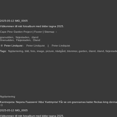
2025-05-12 IMG_0005
Välkommen till mitt fotoalbum med bilder tagna 2025.
Cape Pine Garden Project
|
Footer
|
Sitemap
-
granudden
,
färjestaden
,
öland
Granudden
,
Färjestaden
,
Öland
©
Peter Lindquist
:
Peter Lindquist
|
Peter Lindquist
Tags:
Nyplantering
,
bild
,
foto
,
image
,
picture
,
trädgård
,
blommor
,
garden
,
öland
,
öland
,
färjestad
Nyplantering
Kantnepeta: Nepeta Faassenii 'Alba' Kattmynta! Får se om grannarnas katter flockas krng denna
:-)
2025-05-12 IMG_0005
Välkommen till mitt fotoalbum med bilder tagna 2025.