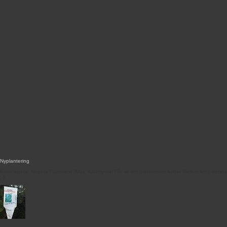
Nyplantering
Kantnepeta: Nepeta Faassenii 'Alba' Kattmynta! Får se om grannarnas katter flockas krng denna
:-)