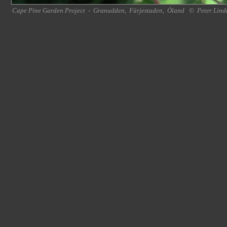
Cape Pine Garden Project
-
Granudden
,
Färjestaden
,
Öland
©
Peter Lind