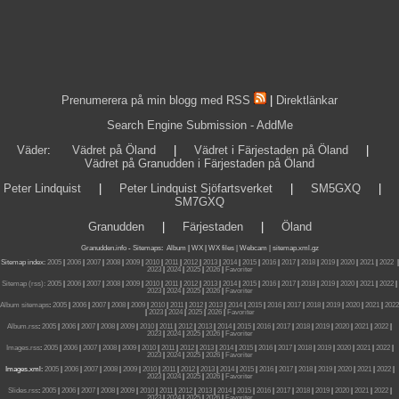
Prenumerera på min blogg med RSS
|
Direktlänkar
Search Engine Submission - AddMe
Väder
:
Vädret på Öland
|
Vädret i Färjestaden på Öland
|
Vädret på Granudden i Färjestaden på Öland
Peter Lindquist
|
Peter Lindquist Sjöfartsverket
|
SM5GXQ
|
SM7GXQ
Granudden
|
Färjestaden
|
Öland
Granudden.info
-
Sitemaps
:
Album
|
WX
|
WX files |
Webcam |
sitemap.xml.gz
Sitemap index:
2005
|
2006
|
2007
|
2008
|
2009
|
2010
|
2011
|
2012
|
2013
|
2014
|
2015
|
2016
|
2017
|
2018
|
2019
|
2020
|
2021
|
2022
|
2023
|
2024
|
2025
|
2026
|
Favoriter
Sitemap (rss):
2005
|
2006
|
2007
|
2008
|
2009
|
2010
|
2011
|
2012
|
2013
|
2014
|
2015
|
2016
|
2017
|
2018
|
2019
|
2020
|
2021
|
2022
|
2023
|
2024
|
2025
|
2026
|
Favoriter
Album sitemaps
:
2005
|
2006
|
2007
|
2008
|
2009
|
2010
|
2011
|
2012
|
2013
|
2014
|
2015
|
2016
|
2017
|
2018
|
2019
|
2020
|
2021
|
2022
|
2023
|
2024
|
2025
|
2026
|
Favoriter
Album.rss
:
2005
|
2006
|
2007
|
2008
|
2009
|
2010
|
2011
|
2012
|
2013
|
2014
|
2015
|
2016
|
2017
|
2018
|
2019
|
2020
|
2021
|
2022
|
2023
|
2024
|
2025
|
2026
|
Favoriter
Images.rss
:
2005
|
2006
|
2007
|
2008
|
2009
|
2010
|
2011
|
2012
|
2013
|
2014
|
2015
|
2016
|
2017
|
2018
|
2019
|
2020
|
2021
|
2022
|
2023
|
2024
|
2025
|
2026
|
Favoriter
Images.xml:
2005
|
2006
|
2007
|
2008
|
2009
|
2010
|
2011
|
2012
|
2013
|
2014
|
2015
|
2016
|
2017
|
2018
|
2019
|
2020
|
2021
|
2022
|
2023
|
2024
|
2025
|
2026
|
Favoriter
Slides.rss
:
2005
|
2006
|
2007
|
2008
|
2009
|
2010
|
2011
|
2012
|
2013
|
2014
|
2015
|
2016
|
2017
|
2018
|
2019
|
2020
|
2021
|
2022
|
2023
|
2024
|
2025
|
2026
|
Favoriter