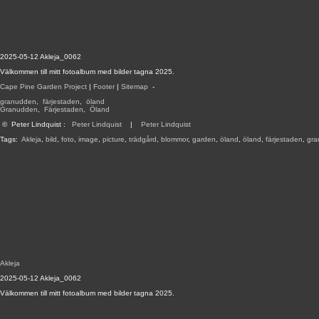
2025-05-12 Akleja_0062
Välkommen till mitt fotoalbum med bilder tagna 2025.
Cape Pine Garden Project
|
Footer
|
Sitemap
-
granudden
,
färjestaden
,
öland
Granudden
,
Färjestaden
,
Öland
©
Peter Lindquist
:
Peter Lindquist
|
Peter Lindquist
Tags:
Akleja
,
bild
,
foto
,
image
,
picture
,
trädgård
,
blommor
,
garden
,
öland
,
öland
,
färjestaden
,
gra
Akleja
2025-05-12 Akleja_0062
Välkommen till mitt fotoalbum med bilder tagna 2025.