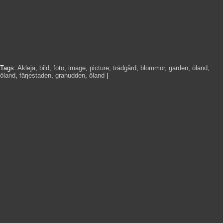
Tags:
Akleja
,
bild
,
foto
,
image
,
picture
,
trädgård
,
blommor
,
garden
,
öland
,
öland
,
färjestaden
,
granudden
,
öland
|