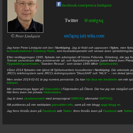
facebook.com/peter.a.lindquist
@sm6gxq
Twitter
©
Peter Lindquist
sm5gxq (at) telia.com
Jag heter
Peter
Lindquist
och bor i
Norrköping
. Jag är född och uppvuxen i
Nybro
, men flytt
kustradiostationen
Göteborg Radio
, som kustradiooperatör och senare även sjöräddningsle
Efter nedläggningen 1995, flyttade min arbetsplats till Västra Frölunda, Göteborg, där jag f
Teknisk samordnare
tillika assisterande sjö- och flygräddningsledare (samt ibland även
Pres
Flygräddningscentralen
, ”Sweden Rescue”, som sedan 1995 tillhör
Sjöfartsverket
.
Våren 2014 flyttades min tjänst till Sjöfartsverkets huvudkontor i
Norrköping
. Där arbetade j
JRCCs telefonsystem samt JRCCs ledningssystem ”DiscoSAR” och ”NILS” – i en delad tjäns
Men sedan 2019-02-01 är jag numera pensionär. Du kan
här läsa min berättelse
om mitt spä
bildspel
.
Min sommarstuga ligger på
Granudden
i Färjestaden på Öland. Där har jag min trädgård och
Här finns även min privata
Väderstation
.
Jag är även
sändareamatör
med anropssignal
SM5GXQ
alternativt
SM7GXQ
.
Allt publiceras på min webbplats
granudden.info
, samt på min blogg
cpgp.blogg.se
.
Jag finns förstås även på
Facebook
och
Twitter
. finns förstås även på
Facebook
och
Twitter
.