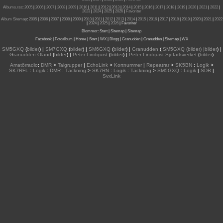
Albums.rss
:
2005
|
2006
|
2007
|
2008
|
2009
|
2010
|
2011
|
2012
|
2013
|
2014
|
2015
|
2016
|
2017
|
2018
|
2019
|
2020
|
2021
|
2022
|
2023
|
2024
|
2025
|
2026
|
Favoriter
Album Sitemap
:
2005
|
2006
|
2007
|
2008
|
2009
|
2010
|
2011
|
2012
|
2013
|
2014
|
2015
| 2016
|
2017
|
2018
|
2019
|
2020
|
2021
|
2022
|
2024
|
2025
|
2026
|
Favoriter
Blommor
:
Start
|
Sitemap
|
Sitemap
Facebook
|
Fotoalbum
|
Home
|
Start
|
WX
|
Blogg
|
Granudden
|
Granudden
|
Sitemap
|
WX
SM5GXQ
(
bilder
) |
SM7GXQ
(
bilder
) |
SM6GXQ
(
bilder
) |
Granudden
(
SM5GXQ (bilder) |bilder
) |
Granudden Öland
(
bilder
) |
Peter Lindquist
(
bilder
) |
Peter Lindquist Sjöfartsverket
(
bilder
)
Amatörradio
:
DMR
>
Talgrupper
|
EchoLink
>
Kortnummer
|
Repeatrar
>
SK5BN
:
Logik
>
SK7RFL
:
Logik
:
DMR
:
Täckning
>
SK7RN
:
Logik
:
Täckning
>
SM5GXQ
:
Logik
|
SDR
|
SvxLink