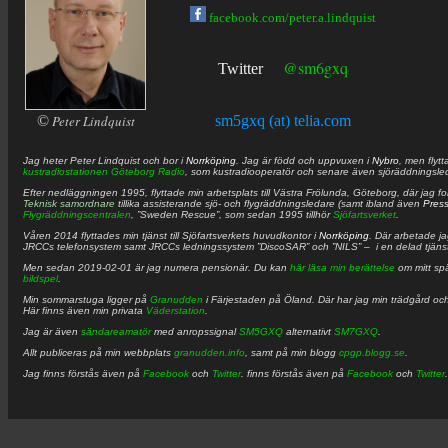
facebook.com/peter.a.lindquist
@sm6gxq
Twitter
©
Peter Lindquist
sm5gxq (at) telia.com
Jag heter
Peter
Lindquist
och bor i
Norrköping
. Jag är född och uppvuxen i
Nybro
, men flytt
kustradiostationen
Göteborg Radio
, som kustradiooperatör och senare även sjöräddningsle
Efter nedläggningen 1995, flyttade min arbetsplats till Västra Frölunda, Göteborg, där jag f
Teknisk samordnare
tillika assisterande sjö- och flygräddningsledare (samt ibland även
Pres
Flygräddningscentralen
, ”Sweden Rescue”, som sedan 1995 tillhör
Sjöfartsverket
.
Våren 2014 flyttades min tjänst till Sjöfartsverkets huvudkontor i
Norrköping
. Där arbetade j
JRCCs telefonsystem samt JRCCs ledningssystem ”DiscoSAR” och ”NILS” – i en delad tjäns
Men sedan 2019-02-01 är jag numera pensionär. Du kan
här läsa min berättelse
om mitt spä
bildspel
.
Min sommarstuga ligger på
Granudden
i Färjestaden på Öland. Där har jag min trädgård och
Här finns även min privata
Väderstation
.
Jag är även
sändareamatör
med anropssignal
SM5GXQ
alternativt
SM7GXQ
.
Allt publiceras på min webbplats
granudden.info
, samt på min blogg
cpgp.blogg.se
.
Jag finns förstås även på
Facebook
och
Twitter
. finns förstås även på
Facebook
och
Twitter
.