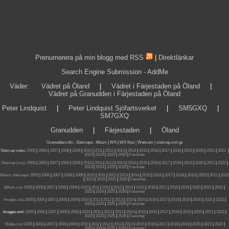
Prenumerera på min blogg med RSS
|
Direktlänkar
Search Engine Submission - AddMe
Väder
:
Vädret på Öland
|
Vädret i Färjestaden på Öland
|
Vädret på Granudden i Färjestaden på Öland
Peter Lindquist
|
Peter Lindquist Sjöfartsverket
|
SM5GXQ
|
SM7GXQ
Granudden
|
Färjestaden
|
Öland
Granudden.info
-
Sitemaps
:
Album
|
WX
|
WX files |
Webcam |
sitemap.xml.gz
Sitemap index:
2005
|
2006
|
2007
|
2008
|
2009
|
2010
|
2011
|
2012
|
2013
|
2014
|
2015
|
2016
|
2017
|
2018
|
2019
|
2020
|
2021
|
2022
|
2023
|
2024
|
2025
|
2026
|
Favoriter
Sitemap (rss):
2005
|
2006
|
2007
|
2008
|
2009
|
2010
|
2011
|
2012
|
2013
|
2014
|
2015
|
2016
|
2017
|
2018
|
2019
|
2020
|
2021
|
2022
|
2023
|
2024
|
2025
|
2026
|
Favoriter
Album sitemaps
:
2005
|
2006
|
2007
|
2008
|
2009
|
2010
|
2011
|
2012
|
2013
|
2014
|
2015
|
2016
|
2017
|
2018
|
2019
|
2020
|
2021
|
2022
|
2023
|
2024
|
2025
|
2026
|
Favoriter
Album.rss
:
2005
|
2006
|
2007
|
2008
|
2009
|
2010
|
2011
|
2012
|
2013
|
2014
|
2015
|
2016
|
2017
|
2018
|
2019
|
2020
|
2021
|
2022
|
2023
|
2024
|
2025
|
2026
|
Favoriter
Images.rss
:
2005
|
2006
|
2007
|
2008
|
2009
|
2010
|
2011
|
2012
|
2013
|
2014
|
2015
|
2016
|
2017
|
2018
|
2019
|
2020
|
2021
|
2022
|
2023
|
2024
|
2025
|
2026
|
Favoriter
Images.xml:
2005
|
2006
|
2007
|
2008
|
2009
|
2010
|
2011
|
2012
|
2013
|
2014
|
2015
|
2016
|
2017
|
2018
|
2019
|
2020
|
2021
|
2022
|
2023
|
2024
|
2025
|
2026
|
Favoriter
Slides.rss
:
2005
|
2006
|
2007
|
2008
|
2009
|
2010
|
2011
|
2012
|
2013
|
2014
|
2015
|
2016
|
2017
|
2018
|
2019
|
2020
|
2021
|
2022
|
2023
|
2024
|
2025
|
2026
|
Favoriter