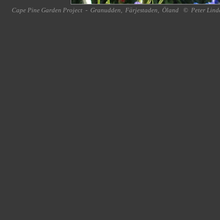
Cape Pine Garden Project
-
Granudden
,
Färjestaden
,
Öland
©
Peter Lind