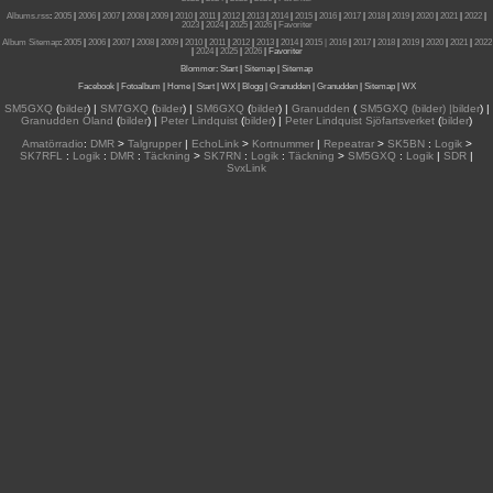
Albums.rss
:
2005
|
2006
|
2007
|
2008
|
2009
|
2010
|
2011
|
2012
|
2013
|
2014
|
2015
|
2016
|
2017
|
2018
|
2019
|
2020
|
2021
|
2022
|
2023
|
2024
|
2025
|
2026
|
Favoriter
Album Sitemap
:
2005
|
2006
|
2007
|
2008
|
2009
|
2010
|
2011
|
2012
|
2013
|
2014
|
2015
| 2016
|
2017
|
2018
|
2019
|
2020
|
2021
|
2022
|
2024
|
2025
|
2026
|
Favoriter
Blommor
:
Start
|
Sitemap
|
Sitemap
Facebook
|
Fotoalbum
|
Home
|
Start
|
WX
|
Blogg
|
Granudden
|
Granudden
|
Sitemap
|
WX
SM5GXQ
(
bilder
) |
SM7GXQ
(
bilder
) |
SM6GXQ
(
bilder
) |
Granudden
(
SM5GXQ (bilder) |bilder
) |
Granudden Öland
(
bilder
) |
Peter Lindquist
(
bilder
) |
Peter Lindquist Sjöfartsverket
(
bilder
)
Amatörradio
:
DMR
>
Talgrupper
|
EchoLink
>
Kortnummer
|
Repeatrar
>
SK5BN
:
Logik
>
SK7RFL
:
Logik
:
DMR
:
Täckning
>
SK7RN
:
Logik
:
Täckning
>
SM5GXQ
:
Logik
|
SDR
|
SvxLink