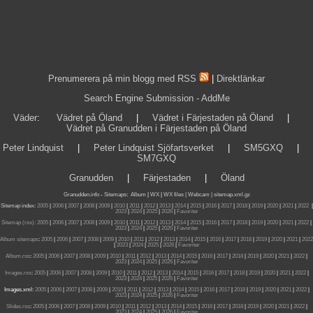
Prenumerera på min blogg med RSS
|
Direktlänkar
Search Engine Submission - AddMe
Väder
:
Vädret på Öland
|
Vädret i Färjestaden på Öland
|
Vädret på Granudden i Färjestaden på Öland
Peter Lindquist
|
Peter Lindquist Sjöfartsverket
|
SM5GXQ
|
SM7GXQ
Granudden
|
Färjestaden
|
Öland
Granudden.info
-
Sitemaps
:
Album
|
WX
|
WX files |
Webcam |
sitemap.xml.gz
Sitemap index:
2005
|
2006
|
2007
|
2008
|
2009
|
2010
|
2011
|
2012
|
2013
|
2014
|
2015
|
2016
|
2017
|
2018
|
2019
|
2020
|
2021
|
2022
|
2023
|
2024
|
2025
|
2026
|
Favoriter
Sitemap (rss):
2005
|
2006
|
2007
|
2008
|
2009
|
2010
|
2011
|
2012
|
2013
|
2014
|
2015
|
2016
|
2017
|
2018
|
2019
|
2020
|
2021
|
2022
|
2023
|
2024
|
2025
|
2026
|
Favoriter
Album sitemaps
:
2005
|
2006
|
2007
|
2008
|
2009
|
2010
|
2011
|
2012
|
2013
|
2014
|
2015
|
2016
|
2017
|
2018
|
2019
|
2020
|
2021
|
2022
|
2023
|
2024
|
2025
|
2026
|
Favoriter
Album.rss
:
2005
|
2006
|
2007
|
2008
|
2009
|
2010
|
2011
|
2012
|
2013
|
2014
|
2015
|
2016
|
2017
|
2018
|
2019
|
2020
|
2021
|
2022
|
2023
|
2024
|
2025
|
2026
|
Favoriter
Images.rss
:
2005
|
2006
|
2007
|
2008
|
2009
|
2010
|
2011
|
2012
|
2013
|
2014
|
2015
|
2016
|
2017
|
2018
|
2019
|
2020
|
2021
|
2022
|
2023
|
2024
|
2025
|
2026
|
Favoriter
Images.xml:
2005
|
2006
|
2007
|
2008
|
2009
|
2010
|
2011
|
2012
|
2013
|
2014
|
2015
|
2016
|
2017
|
2018
|
2019
|
2020
|
2021
|
2022
|
2023
|
2024
|
2025
|
2026
|
Favoriter
Slides.rss
:
2005
|
2006
|
2007
|
2008
|
2009
|
2010
|
2011
|
2012
|
2013
|
2014
|
2015
|
2016
|
2017
|
2018
|
2019
|
2020
|
2021
|
2022
|
2023
|
2024
|
2025
|
2026
|
Favoriter