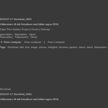
2019-07-17 Stormhatt_0001
Välkommen till mitt fotoalbum med bilder tagna 2019.
Cape Pine Garden Project
|
Footer
|
Sitemap
-
granudden
,
färjestaden
,
öland
Granudden
,
Färjestaden
,
Öland
©
Peter Lindquist
:
Peter Lindquist
|
Peter Lindquist
Tags:
Stormhatt
,
bild
,
foto
,
image
,
picture
,
trädgård
,
blommor
,
garden
,
öland
,
öland
,
färjestaden
Stormhatt
2019-07-17 Stormhatt_0001
Välkommen till mitt fotoalbum med bilder tagna 2019.