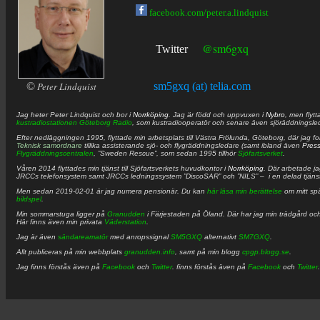
facebook.com/peter.a.lindquist
@sm6gxq
Twitter
©
Peter Lindquist
sm5gxq (at) telia.com
Jag heter
Peter
Lindquist
och bor i
Norrköping
. Jag är född och uppvuxen i
Nybro
, men flytt
kustradiostationen
Göteborg Radio
, som kustradiooperatör och senare även sjöräddningsle
Efter nedläggningen 1995, flyttade min arbetsplats till Västra Frölunda, Göteborg, där jag f
Teknisk samordnare
tillika assisterande sjö- och flygräddningsledare (samt ibland även
Pres
Flygräddningscentralen
, ”Sweden Rescue”, som sedan 1995 tillhör
Sjöfartsverket
.
Våren 2014 flyttades min tjänst till Sjöfartsverkets huvudkontor i
Norrköping
. Där arbetade j
JRCCs telefonsystem samt JRCCs ledningssystem ”DiscoSAR” och ”NILS” – i en delad tjäns
Men sedan 2019-02-01 är jag numera pensionär. Du kan
här läsa min berättelse
om mitt spä
bildspel
.
Min sommarstuga ligger på
Granudden
i Färjestaden på Öland. Där har jag min trädgård och
Här finns även min privata
Väderstation
.
Jag är även
sändareamatör
med anropssignal
SM5GXQ
alternativt
SM7GXQ
.
Allt publiceras på min webbplats
granudden.info
, samt på min blogg
cpgp.blogg.se
.
Jag finns förstås även på
Facebook
och
Twitter
. finns förstås även på
Facebook
och
Twitter
.