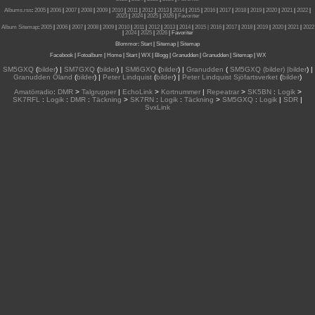
Albums.rss
:
2005
|
2006
|
2007
|
2008
|
2009
|
2010
|
2011
|
2012
|
2013
|
2014
|
2015
|
2016
|
2017
|
2018
|
2019
|
2020
|
2021
|
2022
|
2023
|
2024
|
2025
|
2026
|
Favoriter
Album Sitemap
:
2005
|
2006
|
2007
|
2008
|
2009
|
2010
|
2011
|
2012
|
2013
|
2014
|
2015
| 2016
|
2017
|
2018
|
2019
|
2020
|
2021
|
2022
|
2024
|
2025
|
2026
|
Favoriter
Blommor
:
Start
|
Sitemap
|
Sitemap
Facebook
|
Fotoalbum
|
Home
|
Start
|
WX
|
Blogg
|
Granudden
|
Granudden
|
Sitemap
|
WX
SM5GXQ
(
bilder
) |
SM7GXQ
(
bilder
) |
SM6GXQ
(
bilder
) |
Granudden
(
SM5GXQ (bilder) |bilder
) |
Granudden Öland
(
bilder
) |
Peter Lindquist
(
bilder
) |
Peter Lindquist Sjöfartsverket
(
bilder
)
Amatörradio
:
DMR
>
Talgrupper
|
EchoLink
>
Kortnummer
|
Repeatrar
>
SK5BN
:
Logik
>
SK7RFL
:
Logik
:
DMR
:
Täckning
>
SK7RN
:
Logik
:
Täckning
>
SM5GXQ
:
Logik
|
SDR
|
SvxLink