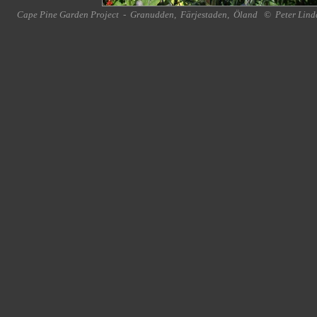
Cape Pine Garden Project
-
Granudden
,
Färjestaden
,
Öland
©
Peter Lind