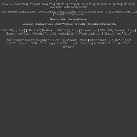
Albums.rss
:
2005
|
2006
|
2007
|
2008
|
2009
|
2010
|
2011
|
2012
|
2013
|
2014
|
2015
|
2016
|
2017
|
2018
|
2019
|
2020
|
2021
|
2022
|
2023
|
2024
|
2025
|
2026
|
Favoriter
Album Sitemap
:
2005
|
2006
|
2007
|
2008
|
2009
|
2010
|
2011
|
2012
|
2013
|
2014
|
2015
| 2016
|
2017
|
2018
|
2019
|
2020
|
2021
|
2022
|
2024
|
2025
|
2026
|
Favoriter
Blommor
:
Start
|
Sitemap
|
Sitemap
Facebook
|
Fotoalbum
|
Home
|
Start
|
WX
|
Blogg
|
Granudden
|
Granudden
|
Sitemap
|
WX
SM5GXQ
(
bilder
) |
SM7GXQ
(
bilder
) |
SM6GXQ
(
bilder
) |
Granudden
(
SM5GXQ (bilder) |bilder
) |
Granudden Öland
(
bilder
) |
Peter Lindquist
(
bilder
) |
Peter Lindquist Sjöfartsverket
(
bilder
)
Amatörradio
:
DMR
>
Talgrupper
|
EchoLink
>
Kortnummer
|
Repeatrar
>
SK5BN
:
Logik
>
SK7RFL
:
Logik
:
DMR
:
Täckning
>
SK7RN
:
Logik
:
Täckning
>
SM5GXQ
:
Logik
|
SDR
|
SvxLink