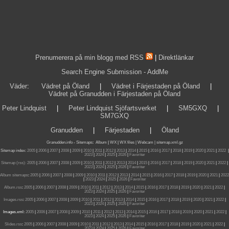
Prenumerera på min blogg med RSS
|
Direktlänkar
Search Engine Submission - AddMe
Väder
:
Vädret på Öland
|
Vädret i Färjestaden på Öland
|
Vädret på Granudden i Färjestaden på Öland
Peter Lindquist
|
Peter Lindquist Sjöfartsverket
|
SM5GXQ
|
SM7GXQ
Granudden
|
Färjestaden
|
Öland
Granudden.info
-
Sitemaps
:
Album
|
WX
|
WX files |
Webcam |
sitemap.xml.gz
Sitemap index:
2005
|
2006
|
2007
|
2008
|
2009
|
2010
|
2011
|
2012
|
2013
|
2014
|
2015
|
2016
|
2017
|
2018
|
2019
|
2020
|
2021
|
2022
|
2023
|
2024
|
2025
|
2026
|
Favoriter
Sitemap (rss):
2005
|
2006
|
2007
|
2008
|
2009
|
2010
|
2011
|
2012
|
2013
|
2014
|
2015
|
2016
|
2017
|
2018
|
2019
|
2020
|
2021
|
2022
|
2023
|
2024
|
2025
|
2026
|
Favoriter
Album sitemaps
:
2005
|
2006
|
2007
|
2008
|
2009
|
2010
|
2011
|
2012
|
2013
|
2014
|
2015
|
2016
|
2017
|
2018
|
2019
|
2020
|
2021
|
2022
|
2023
|
2024
|
2025
|
2026
|
Favoriter
Album.rss
:
2005
|
2006
|
2007
|
2008
|
2009
|
2010
|
2011
|
2012
|
2013
|
2014
|
2015
|
2016
|
2017
|
2018
|
2019
|
2020
|
2021
|
2022
|
2023
|
2024
|
2025
|
2026
|
Favoriter
Images.rss
:
2005
|
2006
|
2007
|
2008
|
2009
|
2010
|
2011
|
2012
|
2013
|
2014
|
2015
|
2016
|
2017
|
2018
|
2019
|
2020
|
2021
|
2022
|
2023
|
2024
|
2025
|
2026
|
Favoriter
Images.xml:
2005
|
2006
|
2007
|
2008
|
2009
|
2010
|
2011
|
2012
|
2013
|
2014
|
2015
|
2016
|
2017
|
2018
|
2019
|
2020
|
2021
|
2022
|
2023
|
2024
|
2025
|
2026
|
Favoriter
Slides.rss
:
2005
|
2006
|
2007
|
2008
|
2009
|
2010
|
2011
|
2012
|
2013
|
2014
|
2015
|
2016
|
2017
|
2018
|
2019
|
2020
|
2021
|
2022
|
2023
|
2024
|
2025
|
2026
|
Favoriter