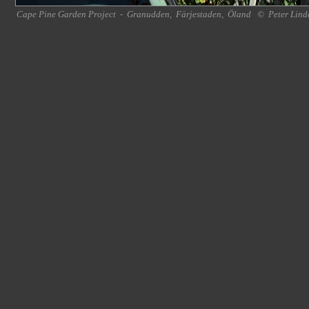
Cape Pine Garden Project
-
Granudden
,
Färjestaden
,
Öland
©
Peter Lind