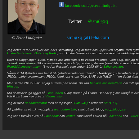
facebook.com/peter.a.lindquist
@sm6gxq
Twitter
©
Peter Lindquist
sm5gxq (at) telia.com
Jag heter
Peter
Lindquist
och bor i
Norrköping
. Jag är född och uppvuxen i
Nybro
, men flytt
kustradiostationen
Göteborg Radio
, som kustradiooperatör och senare även sjöräddningsle
Efter nedläggningen 1995, flyttade min arbetsplats till Västra Frölunda, Göteborg, där jag f
Teknisk samordnare
tillika assisterande sjö- och flygräddningsledare (samt ibland även
Pres
Flygräddningscentralen
, ”Sweden Rescue”, som sedan 1995 tillhör
Sjöfartsverket
.
Våren 2014 flyttades min tjänst till Sjöfartsverkets huvudkontor i
Norrköping
. Där arbetade j
JRCCs telefonsystem samt JRCCs ledningssystem ”DiscoSAR” och ”NILS” – i en delad tjäns
Men sedan 2019-02-01 är jag numera pensionär. Du kan
här läsa min berättelse
om mitt spä
bildspel
.
Min sommarstuga ligger på
Granudden
i Färjestaden på Öland. Där har jag min trädgård och
Här finns även min privata
Väderstation
.
Jag är även
sändareamatör
med anropssignal
SM5GXQ
alternativt
SM7GXQ
.
Allt publiceras på min webbplats
granudden.info
, samt på min blogg
cpgp.blogg.se
.
Jag finns förstås även på
Facebook
och
Twitter
. finns förstås även på
Facebook
och
Twitter
.