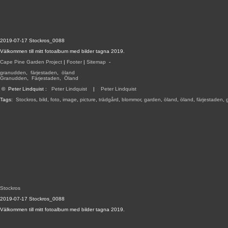
2019-07-17 Stockros_0088
Välkommen till mitt fotoalbum med bilder tagna 2019.
Cape Pine Garden Project
|
Footer
|
Sitemap
-
granudden
,
färjestaden
,
öland
Granudden
,
Färjestaden
,
Öland
©
Peter Lindquist
:
Peter Lindquist
|
Peter Lindquist
Tags:
Stockros
,
bild
,
foto
,
image
,
picture
,
trädgård
,
blommor
,
garden
,
öland
,
öland
,
färjestaden
,
Stockros
2019-07-17 Stockros_0088
Välkommen till mitt fotoalbum med bilder tagna 2019.