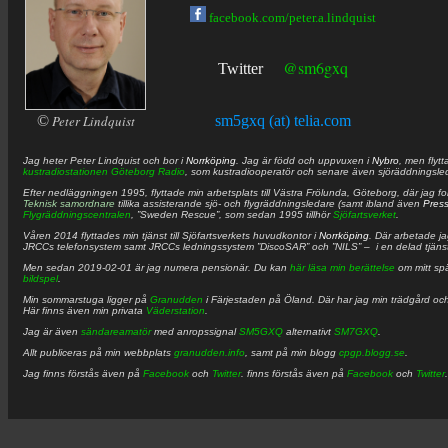
facebook.com/peter.a.lindquist
@sm6gxq
Twitter
©
Peter Lindquist
sm5gxq (at) telia.com
Jag heter
Peter
Lindquist
och bor i
Norrköping
. Jag är född och uppvuxen i
Nybro
, men flytt
kustradiostationen
Göteborg Radio
, som kustradiooperatör och senare även sjöräddningsle
Efter nedläggningen 1995, flyttade min arbetsplats till Västra Frölunda, Göteborg, där jag f
Teknisk samordnare
tillika assisterande sjö- och flygräddningsledare (samt ibland även
Pres
Flygräddningscentralen
, ”Sweden Rescue”, som sedan 1995 tillhör
Sjöfartsverket
.
Våren 2014 flyttades min tjänst till Sjöfartsverkets huvudkontor i
Norrköping
. Där arbetade j
JRCCs telefonsystem samt JRCCs ledningssystem ”DiscoSAR” och ”NILS” – i en delad tjäns
Men sedan 2019-02-01 är jag numera pensionär. Du kan
här läsa min berättelse
om mitt spä
bildspel
.
Min sommarstuga ligger på
Granudden
i Färjestaden på Öland. Där har jag min trädgård och
Här finns även min privata
Väderstation
.
Jag är även
sändareamatör
med anropssignal
SM5GXQ
alternativt
SM7GXQ
.
Allt publiceras på min webbplats
granudden.info
, samt på min blogg
cpgp.blogg.se
.
Jag finns förstås även på
Facebook
och
Twitter
. finns förstås även på
Facebook
och
Twitter
.