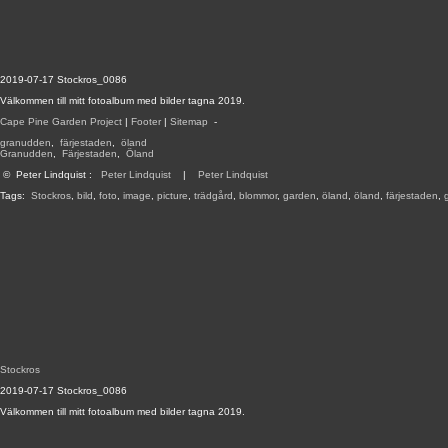
2019-07-17 Stockros_0086
Välkommen till mitt fotoalbum med bilder tagna 2019.
Cape Pine Garden Project
|
Footer
|
Sitemap
-
granudden
,
färjestaden
,
öland
Granudden
,
Färjestaden
,
Öland
©
Peter Lindquist
:
Peter Lindquist
|
Peter Lindquist
Tags:
Stockros
,
bild
,
foto
,
image
,
picture
,
trädgård
,
blommor
,
garden
,
öland
,
öland
,
färjestaden
,
Stockros
2019-07-17 Stockros_0086
Välkommen till mitt fotoalbum med bilder tagna 2019.