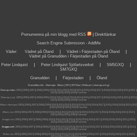
Prenumerera på min blogg med RSS
|
Direktlänkar
Search Engine Submission - AddMe
Väder
:
Vädret på Öland
|
Vädret i Färjestaden på Öland
|
Vädret på Granudden i Färjestaden på Öland
Peter Lindquist
|
Peter Lindquist Sjöfartsverket
|
SM5GXQ
|
SM7GXQ
Granudden
|
Färjestaden
|
Öland
Granudden.info
-
Sitemaps
:
Album
|
WX
|
WX files |
Webcam |
sitemap.xml.gz
Sitemap index:
2005
|
2006
|
2007
|
2008
|
2009
|
2010
|
2011
|
2012
|
2013
|
2014
|
2015
|
2016
|
2017
|
2018
|
2019
|
2020
|
2021
|
2022
|
2023
|
2024
|
2025
|
2026
|
Favoriter
Sitemap (rss):
2005
|
2006
|
2007
|
2008
|
2009
|
2010
|
2011
|
2012
|
2013
|
2014
|
2015
|
2016
|
2017
|
2018
|
2019
|
2020
|
2021
|
2022
|
2023
|
2024
|
2025
|
2026
|
Favoriter
Album sitemaps
:
2005
|
2006
|
2007
|
2008
|
2009
|
2010
|
2011
|
2012
|
2013
|
2014
|
2015
|
2016
|
2017
|
2018
|
2019
|
2020
|
2021
|
2022
|
2023
|
2024
|
2025
|
2026
|
Favoriter
Album.rss
:
2005
|
2006
|
2007
|
2008
|
2009
|
2010
|
2011
|
2012
|
2013
|
2014
|
2015
|
2016
|
2017
|
2018
|
2019
|
2020
|
2021
|
2022
|
2023
|
2024
|
2025
|
2026
|
Favoriter
Images.rss
:
2005
|
2006
|
2007
|
2008
|
2009
|
2010
|
2011
|
2012
|
2013
|
2014
|
2015
|
2016
|
2017
|
2018
|
2019
|
2020
|
2021
|
2022
|
2023
|
2024
|
2025
|
2026
|
Favoriter
Images.xml:
2005
|
2006
|
2007
|
2008
|
2009
|
2010
|
2011
|
2012
|
2013
|
2014
|
2015
|
2016
|
2017
|
2018
|
2019
|
2020
|
2021
|
2022
|
2023
|
2024
|
2025
|
2026
|
Favoriter
Slides.rss
:
2005
|
2006
|
2007
|
2008
|
2009
|
2010
|
2011
|
2012
|
2013
|
2014
|
2015
|
2016
|
2017
|
2018
|
2019
|
2020
|
2021
|
2022
|
2023
|
2024
|
2025
|
2026
|
Favoriter