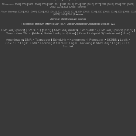
Albums.rss
:
2005
|
2006
|
2007
|
2008
|
2009
|
2010
|
2011
|
2012
|
2013
|
2014
|
2015
|
2016
|
2017
|
2018
|
2019
|
2020
|
2021
|
2022
|
2023
|
2024
|
2025
|
2026
|
Favoriter
Album Sitemap
:
2005
|
2006
|
2007
|
2008
|
2009
|
2010
|
2011
|
2012
|
2013
|
2014
|
2015
| 2016
|
2017
|
2018
|
2019
|
2020
|
2021
|
2022
|
2024
|
2025
|
2026
|
Favoriter
Blommor
:
Start
|
Sitemap
|
Sitemap
Facebook
|
Fotoalbum
|
Home
|
Start
|
WX
|
Blogg
|
Granudden
|
Granudden
|
Sitemap
|
WX
SM5GXQ
(
bilder
) |
SM7GXQ
(
bilder
) |
SM6GXQ
(
bilder
) |
Granudden
(
SM5GXQ (bilder) |bilder
) |
Granudden Öland
(
bilder
) |
Peter Lindquist
(
bilder
) |
Peter Lindquist Sjöfartsverket
(
bilder
)
Amatörradio
:
DMR
>
Talgrupper
|
EchoLink
>
Kortnummer
|
Repeatrar
>
SK5BN
:
Logik
>
SK7RFL
:
Logik
:
DMR
:
Täckning
>
SK7RN
:
Logik
:
Täckning
>
SM5GXQ
:
Logik
|
SDR
|
SvxLink