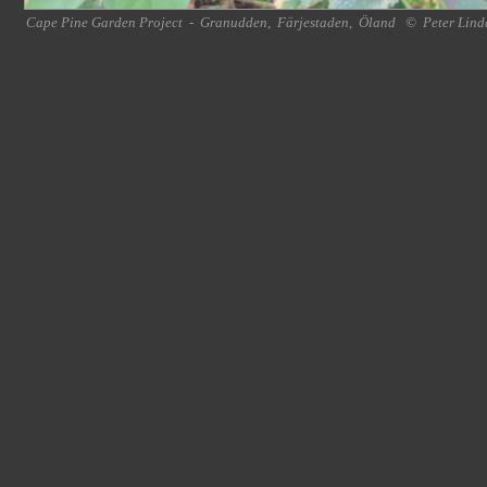
Cape Pine Garden Project
-
Granudden
,
Färjestaden
,
Öland
©
Peter Lind