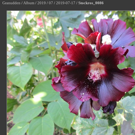
Granudden
/
Album
/
2019
/
07
/
2019-07-17
/
Stockros_0086