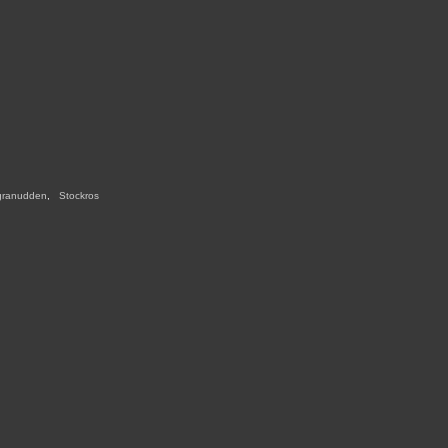
granudden
,
,
Stockros
,