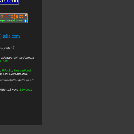
t) telia.com
ick jobb på
ngsledare
och sedermera
ö- och
av
RAKEL
,
Kustradionät
,
ng
och
Systemteknik
.
mmanfattat detta till ett
bilder på mina
Blommor
.