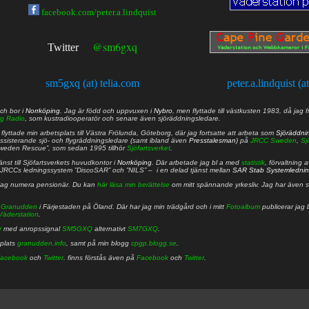
facebook.com/peter.a.lindquist
@sm6gxq
Twitter
sm5gxq (at) telia.com
peter.a.lindquist (a
ch bor i
Norrköping
. Jag är född och uppvuxen i
Nybro
, men flyttade till västkusten 1983, då jag f
g Radio
, som kustradiooperatör och senare även sjöräddningsledare.
lyttade min arbetsplats till Västra Frölunda, Göteborg, där jag fortsatte att arbeta som
Sjöräddni
 assisterande sjö- och flygräddningsledare (samt ibland även
Presstalesman
) på
JRCC Sweden
,
Sj
Sweden Rescue”, som sedan 1995 tillhör
Sjöfartsverket
.
nst till Sjöfartsverkets huvudkontor i
Norrköping
. Där arbetade jag bl a med
statistik
, förvaltning 
JRCCs ledningssystem ”DiscoSAR” och ”NILS” – i en delad tjänst mellan
SAR Stab Systemledni
jag numera pensionär. Du kan
här läsa min berättelse
om mitt spännande yrkesliv. Jag har även sa
å
Granudden
i Färjestaden på Öland. Där har jag min trädgård och i mitt
Fotoalbum
publicerar jag 
Väderstation
.
r
med anropssignal
SM5GXQ
alternativt
SM7GXQ
.
bplats
granudden.info
, samt på min blogg
cpgp.blogg.se
.
acebook
och
Twitter
. finns förstås även på
Facebook
och
Twitter
.