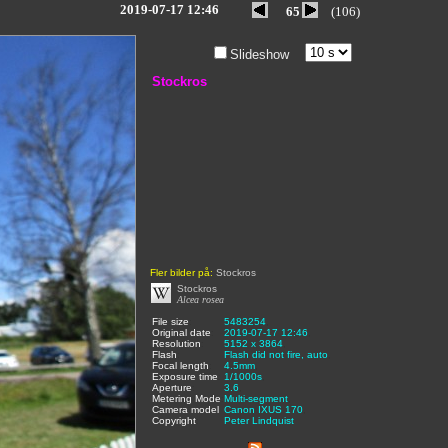
2019-07-17 12:46
65
(106)
Slideshow
Stockros
Fler bilder på:
Stockros
Stockros
Alcea rosea
File size
:
5483254
,
Original date
:
2019-07-17 12:46
,
Resolution
:
5152 x 3864
,
Flash
:
Flash did not fire, auto
,
Focal length
:
4.5mm
,
Exposure time
:
1/1000s
,
Aperture
:
3.6
,
Metering Mode
:
Multi-segment
,
Camera model
Canon IXUS 170
,
Copyright
:
Peter Lindquist