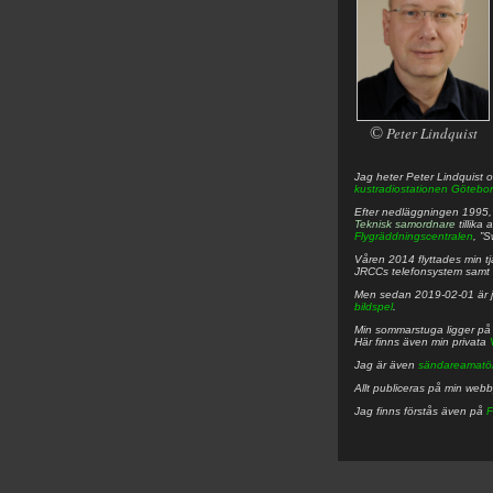
©
Peter Lindquist
Jag heter
Peter
Lindquist
o
kustradiostationen
Götebor
Efter nedläggningen 1995, f
Teknisk samordnare
tillika
Flygräddningscentralen
, ”
Våren 2014 flyttades min tjä
JRCCs telefonsystem samt 
Men sedan 2019-02-01 är 
bildspel
.
Min sommarstuga ligger p
Här finns även min privata
Jag är även
sändareamatö
Allt publiceras på min web
Jag finns förstås även på
F