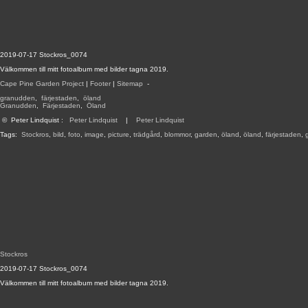
2019-07-17 Stockros_0074
Välkommen till mitt fotoalbum med bilder tagna 2019.
Cape Pine Garden Project
|
Footer
|
Sitemap
-
granudden
,
färjestaden
,
öland
Granudden
,
Färjestaden
,
Öland
©
Peter Lindquist
:
Peter Lindquist
|
Peter Lindquist
Tags:
Stockros
,
bild
,
foto
,
image
,
picture
,
trädgård
,
blommor
,
garden
,
öland
,
öland
,
färjestaden
,
Stockros
2019-07-17 Stockros_0074
Välkommen till mitt fotoalbum med bilder tagna 2019.