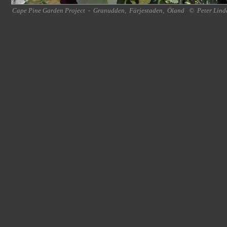
Cape Pine Garden Project
-
Granudden
,
Färjestaden
,
Öland
©
Peter Lind