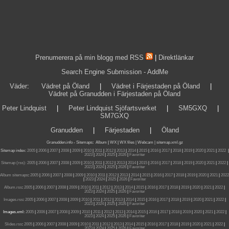
Prenumerera på min blogg med RSS
|
Direktlänkar
Search Engine Submission - AddMe
Väder
:
Vädret på Öland
|
Vädret i Färjestaden på Öland
|
Vädret på Granudden i Färjestaden på Öland
Peter Lindquist
|
Peter Lindquist Sjöfartsverket
|
SM5GXQ
|
SM7GXQ
Granudden
|
Färjestaden
|
Öland
Granudden.info
-
Sitemaps
:
Album
|
WX
|
WX files |
Webcam |
sitemap.xml.gz
Sitemap index:
2005
|
2006
|
2007
|
2008
|
2009
|
2010
|
2011
|
2012
|
2013
|
2014
|
2015
|
2016
|
2017
|
2018
|
2019
|
2020
|
2021
|
2022
|
2023
|
2024
|
2025
|
2026
|
Favoriter
Sitemap (rss):
2005
|
2006
|
2007
|
2008
|
2009
|
2010
|
2011
|
2012
|
2013
|
2014
|
2015
|
2016
|
2017
|
2018
|
2019
|
2020
|
2021
|
2022
|
2023
|
2024
|
2025
|
2026
|
Favoriter
Album sitemaps
:
2005
|
2006
|
2007
|
2008
|
2009
|
2010
|
2011
|
2012
|
2013
|
2014
|
2015
|
2016
|
2017
|
2018
|
2019
|
2020
|
2021
|
2022
|
2023
|
2024
|
2025
|
2026
|
Favoriter
Album.rss
:
2005
|
2006
|
2007
|
2008
|
2009
|
2010
|
2011
|
2012
|
2013
|
2014
|
2015
|
2016
|
2017
|
2018
|
2019
|
2020
|
2021
|
2022
|
2023
|
2024
|
2025
|
2026
|
Favoriter
Images.rss
:
2005
|
2006
|
2007
|
2008
|
2009
|
2010
|
2011
|
2012
|
2013
|
2014
|
2015
|
2016
|
2017
|
2018
|
2019
|
2020
|
2021
|
2022
|
2023
|
2024
|
2025
|
2026
|
Favoriter
Images.xml:
2005
|
2006
|
2007
|
2008
|
2009
|
2010
|
2011
|
2012
|
2013
|
2014
|
2015
|
2016
|
2017
|
2018
|
2019
|
2020
|
2021
|
2022
|
2023
|
2024
|
2025
|
2026
|
Favoriter
Slides.rss
:
2005
|
2006
|
2007
|
2008
|
2009
|
2010
|
2011
|
2012
|
2013
|
2014
|
2015
|
2016
|
2017
|
2018
|
2019
|
2020
|
2021
|
2022
|
2023
|
2024
|
2025
|
2026
|
Favoriter