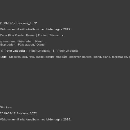
2019-07-17 Stockros_0072
Välkommen till mitt fotoalbum med bilder tagna 2019.
Cape Pine Garden Project
|
Footer
|
Sitemap
-
granudden
,
färjestaden
,
öland
Granudden
,
Färjestaden
,
Öland
©
Peter Lindquist
:
Peter Lindquist
|
Peter Lindquist
Tags:
Stockros
,
bild
,
foto
,
image
,
picture
,
trädgård
,
blommor
,
garden
,
öland
,
öland
,
färjestaden
,
Stockros
2019-07-17 Stockros_0072
Välkommen till mitt fotoalbum med bilder tagna 2019.