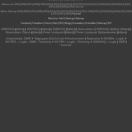
Albums.rss
:
2005
|
2006
|
2007
|
2008
|
2009
|
2010
|
2011
|
2012
|
2013
|
2014
|
2015
|
2016
|
2017
|
2018
|
2019
|
2020
|
2021
|
2022
|
2023
|
2024
|
2025
|
2026
|
Favoriter
Album Sitemap
:
2005
|
2006
|
2007
|
2008
|
2009
|
2010
|
2011
|
2012
|
2013
|
2014
|
2015
| 2016
|
2017
|
2018
|
2019
|
2020
|
2021
|
2022
|
2024
|
2025
|
2026
|
Favoriter
Blommor
:
Start
|
Sitemap
|
Sitemap
Facebook
|
Fotoalbum
|
Home
|
Start
|
WX
|
Blogg
|
Granudden
|
Granudden
|
Sitemap
|
WX
SM5GXQ
(
bilder
) |
SM7GXQ
(
bilder
) |
SM6GXQ
(
bilder
) |
Granudden
(
SM5GXQ (bilder) |bilder
) |
Granudden Öland
(
bilder
) |
Peter Lindquist
(
bilder
) |
Peter Lindquist Sjöfartsverket
(
bilder
)
Amatörradio
:
DMR
>
Talgrupper
|
EchoLink
>
Kortnummer
|
Repeatrar
>
SK5BN
:
Logik
>
SK7RFL
:
Logik
:
DMR
:
Täckning
>
SK7RN
:
Logik
:
Täckning
>
SM5GXQ
:
Logik
|
SDR
|
SvxLink