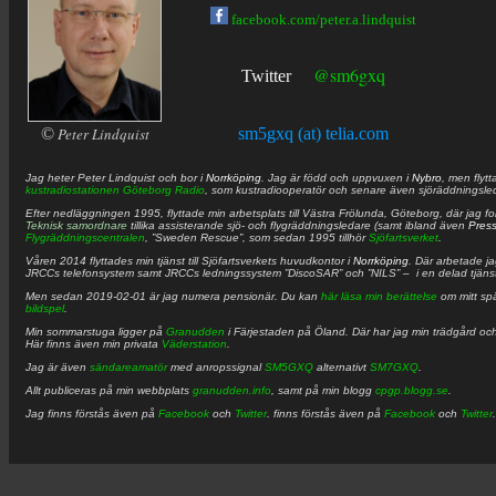
facebook.com/peter.a.lindquist
@sm6gxq
Twitter
©
Peter Lindquist
sm5gxq (at) telia.com
Jag heter
Peter
Lindquist
och bor i
Norrköping
. Jag är född och uppvuxen i
Nybro
, men flytt
kustradiostationen
Göteborg Radio
, som kustradiooperatör och senare även sjöräddningsle
Efter nedläggningen 1995, flyttade min arbetsplats till Västra Frölunda, Göteborg, där jag f
Teknisk samordnare
tillika assisterande sjö- och flygräddningsledare (samt ibland även
Pres
Flygräddningscentralen
, ”Sweden Rescue”, som sedan 1995 tillhör
Sjöfartsverket
.
Våren 2014 flyttades min tjänst till Sjöfartsverkets huvudkontor i
Norrköping
. Där arbetade j
JRCCs telefonsystem samt JRCCs ledningssystem ”DiscoSAR” och ”NILS” – i en delad tjäns
Men sedan 2019-02-01 är jag numera pensionär. Du kan
här läsa min berättelse
om mitt spä
bildspel
.
Min sommarstuga ligger på
Granudden
i Färjestaden på Öland. Där har jag min trädgård och
Här finns även min privata
Väderstation
.
Jag är även
sändareamatör
med anropssignal
SM5GXQ
alternativt
SM7GXQ
.
Allt publiceras på min webbplats
granudden.info
, samt på min blogg
cpgp.blogg.se
.
Jag finns förstås även på
Facebook
och
Twitter
. finns förstås även på
Facebook
och
Twitter
.