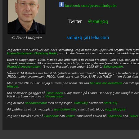
facebook.com/peter.a.lindquist
@sm6gxq
Twitter
©
Peter Lindquist
sm5gxq (at) telia.com
Jag heter
Peter
Lindquist
och bor i
Norrköping
. Jag är född och uppvuxen i
Nybro
, men flytt
kustradiostationen
Göteborg Radio
, som kustradiooperatör och senare även sjöräddningsle
Efter nedläggningen 1995, flyttade min arbetsplats till Västra Frölunda, Göteborg, där jag f
Teknisk samordnare
tillika assisterande sjö- och flygräddningsledare (samt ibland även
Pres
Flygräddningscentralen
, ”Sweden Rescue”, som sedan 1995 tillhör
Sjöfartsverket
.
Våren 2014 flyttades min tjänst till Sjöfartsverkets huvudkontor i
Norrköping
. Där arbetade j
JRCCs telefonsystem samt JRCCs ledningssystem ”DiscoSAR” och ”NILS” – i en delad tjäns
Men sedan 2019-02-01 är jag numera pensionär. Du kan
här läsa min berättelse
om mitt spä
bildspel
.
Min sommarstuga ligger på
Granudden
i Färjestaden på Öland. Där har jag min trädgård och
Här finns även min privata
Väderstation
.
Jag är även
sändareamatör
med anropssignal
SM5GXQ
alternativt
SM7GXQ
.
Allt publiceras på min webbplats
granudden.info
, samt på min blogg
cpgp.blogg.se
.
Jag finns förstås även på
Facebook
och
Twitter
. finns förstås även på
Facebook
och
Twitter
.