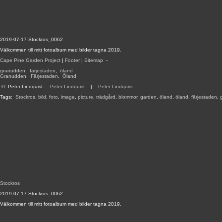
2019-07-17 Stockros_0062
Välkommen till mitt fotoalbum med bilder tagna 2019.
Cape Pine Garden Project
|
Footer
|
Sitemap
-
granudden
,
färjestaden
,
öland
Granudden
,
Färjestaden
,
Öland
©
Peter Lindquist
:
Peter Lindquist
|
Peter Lindquist
Tags:
Stockros
,
bild
,
foto
,
image
,
picture
,
trädgård
,
blommor
,
garden
,
öland
,
öland
,
färjestaden
,
Stockros
2019-07-17 Stockros_0062
Välkommen till mitt fotoalbum med bilder tagna 2019.