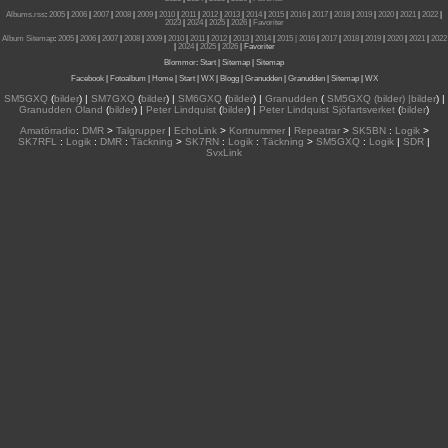
Albums.rss
:
2005
|
2006
|
2007
|
2008
|
2009
|
2010
|
2011
|
2012
|
2013
|
2014
|
2015
|
2016
|
2017
|
2018
|
2019
|
2020
|
2021
|
2022
|
2023
|
2024
|
2025
|
2026
|
Favoriter
Album Sitemap
:
2005
|
2006
|
2007
|
2008
|
2009
|
2010
|
2011
|
2012
|
2013
|
2014
|
2015
| 2016
|
2017
|
2018
|
2019
|
2020
|
2021
|
2022
|
2024
|
2025
|
2026
|
Favoriter
Blommor
:
Start
|
Sitemap
|
Sitemap
Facebook
|
Fotoalbum
|
Home
|
Start
|
WX
|
Blogg
|
Granudden
|
Granudden
|
Sitemap
|
WX
SM5GXQ
(
bilder
) |
SM7GXQ
(
bilder
) |
SM6GXQ
(
bilder
) |
Granudden
(
SM5GXQ (bilder) |bilder
) |
Granudden Öland
(
bilder
) |
Peter Lindquist
(
bilder
) |
Peter Lindquist Sjöfartsverket
(
bilder
)
Amatörradio
:
DMR
>
Talgrupper
|
EchoLink
>
Kortnummer
|
Repeatrar
>
SK5BN
:
Logik
>
SK7RFL
:
Logik
:
DMR
:
Täckning
>
SK7RN
:
Logik
:
Täckning
>
SM5GXQ
:
Logik
|
SDR
|
SvxLink