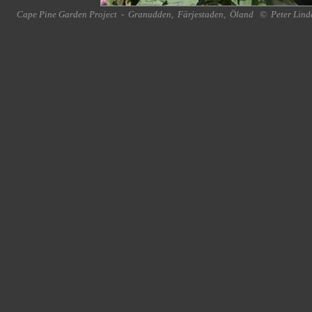
Cape Pine Garden Project
-
Granudden
,
Färjestaden
,
Öland
©
Peter Lind