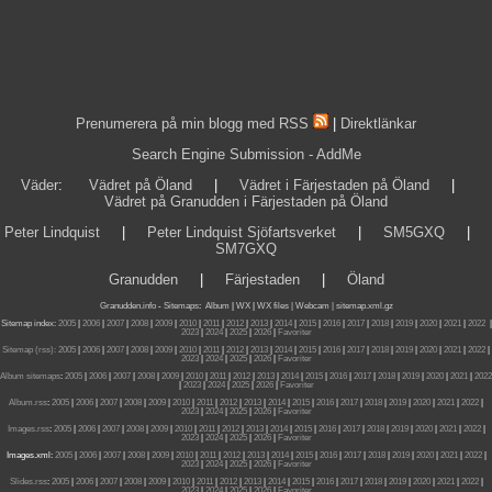
Prenumerera på min blogg med RSS
|
Direktlänkar
Search Engine Submission - AddMe
Väder
:
Vädret på Öland
|
Vädret i Färjestaden på Öland
|
Vädret på Granudden i Färjestaden på Öland
Peter Lindquist
|
Peter Lindquist Sjöfartsverket
|
SM5GXQ
|
SM7GXQ
Granudden
|
Färjestaden
|
Öland
Granudden.info
-
Sitemaps
:
Album
|
WX
|
WX files |
Webcam |
sitemap.xml.gz
Sitemap index:
2005
|
2006
|
2007
|
2008
|
2009
|
2010
|
2011
|
2012
|
2013
|
2014
|
2015
|
2016
|
2017
|
2018
|
2019
|
2020
|
2021
|
2022
|
2023
|
2024
|
2025
|
2026
|
Favoriter
Sitemap (rss):
2005
|
2006
|
2007
|
2008
|
2009
|
2010
|
2011
|
2012
|
2013
|
2014
|
2015
|
2016
|
2017
|
2018
|
2019
|
2020
|
2021
|
2022
|
2023
|
2024
|
2025
|
2026
|
Favoriter
Album sitemaps
:
2005
|
2006
|
2007
|
2008
|
2009
|
2010
|
2011
|
2012
|
2013
|
2014
|
2015
|
2016
|
2017
|
2018
|
2019
|
2020
|
2021
|
2022
|
2023
|
2024
|
2025
|
2026
|
Favoriter
Album.rss
:
2005
|
2006
|
2007
|
2008
|
2009
|
2010
|
2011
|
2012
|
2013
|
2014
|
2015
|
2016
|
2017
|
2018
|
2019
|
2020
|
2021
|
2022
|
2023
|
2024
|
2025
|
2026
|
Favoriter
Images.rss
:
2005
|
2006
|
2007
|
2008
|
2009
|
2010
|
2011
|
2012
|
2013
|
2014
|
2015
|
2016
|
2017
|
2018
|
2019
|
2020
|
2021
|
2022
|
2023
|
2024
|
2025
|
2026
|
Favoriter
Images.xml:
2005
|
2006
|
2007
|
2008
|
2009
|
2010
|
2011
|
2012
|
2013
|
2014
|
2015
|
2016
|
2017
|
2018
|
2019
|
2020
|
2021
|
2022
|
2023
|
2024
|
2025
|
2026
|
Favoriter
Slides.rss
:
2005
|
2006
|
2007
|
2008
|
2009
|
2010
|
2011
|
2012
|
2013
|
2014
|
2015
|
2016
|
2017
|
2018
|
2019
|
2020
|
2021
|
2022
|
2023
|
2024
|
2025
|
2026
|
Favoriter