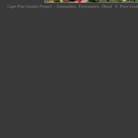
Cape Pine Garden Project
-
Granudden
,
Färjestaden
,
Öland
©
Peter Lind