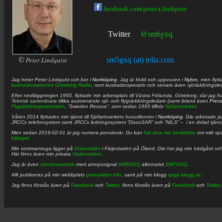
facebook.com/peter.a.lindquist
@sm6gxq
Twitter
©
Peter Lindquist
sm5gxq (at) telia.com
Jag heter
Peter
Lindquist
och bor i
Norrköping
. Jag är född och uppvuxen i
Nybro
, men flytt
kustradiostationen
Göteborg Radio
, som kustradiooperatör och senare även sjöräddningsle
Efter nedläggningen 1995, flyttade min arbetsplats till Västra Frölunda, Göteborg, där jag f
Teknisk samordnare
tillika assisterande sjö- och flygräddningsledare (samt ibland även
Pres
Flygräddningscentralen
, ”Sweden Rescue”, som sedan 1995 tillhör
Sjöfartsverket
.
Våren 2014 flyttades min tjänst till Sjöfartsverkets huvudkontor i
Norrköping
. Där arbetade j
JRCCs telefonsystem samt JRCCs ledningssystem ”DiscoSAR” och ”NILS” – i en delad tjäns
Men sedan 2019-02-01 är jag numera pensionär. Du kan
här läsa min berättelse
om mitt spä
bildspel
.
Min sommarstuga ligger på
Granudden
i Färjestaden på Öland. Där har jag min trädgård och
Här finns även min privata
Väderstation
.
Jag är även
sändareamatör
med anropssignal
SM5GXQ
alternativt
SM7GXQ
.
Allt publiceras på min webbplats
granudden.info
, samt på min blogg
cpgp.blogg.se
.
Jag finns förstås även på
Facebook
och
Twitter
. finns förstås även på
Facebook
och
Twitter
.