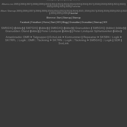
Albums.rss
:
2005
|
2006
|
2007
|
2008
|
2009
|
2010
|
2011
|
2012
|
2013
|
2014
|
2015
|
2016
|
2017
|
2018
|
2019
|
2020
|
2021
|
2022
|
2023
|
2024
|
2025
|
2026
|
Favoriter
Album Sitemap
:
2005
|
2006
|
2007
|
2008
|
2009
|
2010
|
2011
|
2012
|
2013
|
2014
|
2015
| 2016
|
2017
|
2018
|
2019
|
2020
|
2021
|
2022
|
2024
|
2025
|
2026
|
Favoriter
Blommor
:
Start
|
Sitemap
|
Sitemap
Facebook
|
Fotoalbum
|
Home
|
Start
|
WX
|
Blogg
|
Granudden
|
Granudden
|
Sitemap
|
WX
SM5GXQ
(
bilder
) |
SM7GXQ
(
bilder
) |
SM6GXQ
(
bilder
) |
Granudden
(
SM5GXQ (bilder) |bilder
) |
Granudden Öland
(
bilder
) |
Peter Lindquist
(
bilder
) |
Peter Lindquist Sjöfartsverket
(
bilder
)
Amatörradio
:
DMR
>
Talgrupper
|
EchoLink
>
Kortnummer
|
Repeatrar
>
SK5BN
:
Logik
>
SK7RFL
:
Logik
:
DMR
:
Täckning
>
SK7RN
:
Logik
:
Täckning
>
SM5GXQ
:
Logik
|
SDR
|
SvxLink