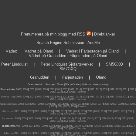
Prenumerera på min blogg med RSS
|
Direktlänkar
Search Engine Submission - AddMe
Väder
:
Vädret på Öland
|
Vädret i Färjestaden på Öland
|
Vädret på Granudden i Färjestaden på Öland
Peter Lindquist
|
Peter Lindquist Sjöfartsverket
|
SM5GXQ
|
SM7GXQ
Granudden
|
Färjestaden
|
Öland
Granudden.info
-
Sitemaps
:
Album
|
WX
|
WX files |
Webcam |
sitemap.xml.gz
Sitemap index:
2005
|
2006
|
2007
|
2008
|
2009
|
2010
|
2011
|
2012
|
2013
|
2014
|
2015
|
2016
|
2017
|
2018
|
2019
|
2020
|
2021
|
2022
|
2023
|
2024
|
2025
|
2026
|
Favoriter
Sitemap (rss):
2005
|
2006
|
2007
|
2008
|
2009
|
2010
|
2011
|
2012
|
2013
|
2014
|
2015
|
2016
|
2017
|
2018
|
2019
|
2020
|
2021
|
2022
|
2023
|
2024
|
2025
|
2026
|
Favoriter
Album sitemaps
:
2005
|
2006
|
2007
|
2008
|
2009
|
2010
|
2011
|
2012
|
2013
|
2014
|
2015
|
2016
|
2017
|
2018
|
2019
|
2020
|
2021
|
2022
|
2023
|
2024
|
2025
|
2026
|
Favoriter
Album.rss
:
2005
|
2006
|
2007
|
2008
|
2009
|
2010
|
2011
|
2012
|
2013
|
2014
|
2015
|
2016
|
2017
|
2018
|
2019
|
2020
|
2021
|
2022
|
2023
|
2024
|
2025
|
2026
|
Favoriter
Images.rss
:
2005
|
2006
|
2007
|
2008
|
2009
|
2010
|
2011
|
2012
|
2013
|
2014
|
2015
|
2016
|
2017
|
2018
|
2019
|
2020
|
2021
|
2022
|
2023
|
2024
|
2025
|
2026
|
Favoriter
Images.xml:
2005
|
2006
|
2007
|
2008
|
2009
|
2010
|
2011
|
2012
|
2013
|
2014
|
2015
|
2016
|
2017
|
2018
|
2019
|
2020
|
2021
|
2022
|
2023
|
2024
|
2025
|
2026
|
Favoriter
Slides.rss
:
2005
|
2006
|
2007
|
2008
|
2009
|
2010
|
2011
|
2012
|
2013
|
2014
|
2015
|
2016
|
2017
|
2018
|
2019
|
2020
|
2021
|
2022
|
2023
|
2024
|
2025
|
2026
|
Favoriter