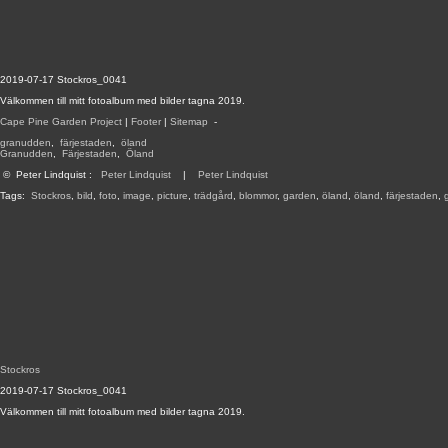
2019-07-17 Stockros_0041
Välkommen till mitt fotoalbum med bilder tagna 2019.
Cape Pine Garden Project
|
Footer
|
Sitemap
-
granudden
,
färjestaden
,
öland
Granudden
,
Färjestaden
,
Öland
©
Peter Lindquist
:
Peter Lindquist
|
Peter Lindquist
Tags:
Stockros
,
bild
,
foto
,
image
,
picture
,
trädgård
,
blommor
,
garden
,
öland
,
öland
,
färjestaden
,
Stockros
2019-07-17 Stockros_0041
Välkommen till mitt fotoalbum med bilder tagna 2019.