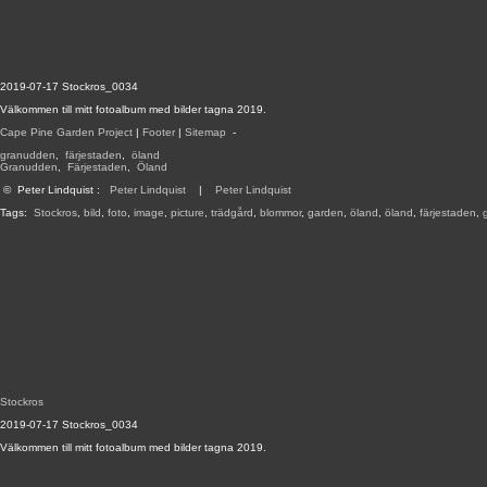
2019-07-17 Stockros_0034
Välkommen till mitt fotoalbum med bilder tagna 2019.
Cape Pine Garden Project
|
Footer
|
Sitemap
-
granudden
,
färjestaden
,
öland
Granudden
,
Färjestaden
,
Öland
©
Peter Lindquist
:
Peter Lindquist
|
Peter Lindquist
Tags:
Stockros
,
bild
,
foto
,
image
,
picture
,
trädgård
,
blommor
,
garden
,
öland
,
öland
,
färjestaden
,
Stockros
2019-07-17 Stockros_0034
Välkommen till mitt fotoalbum med bilder tagna 2019.