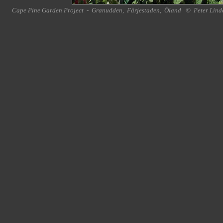
Cape Pine Garden Project
-
Granudden
,
Färjestaden
,
Öland
©
Peter Lind