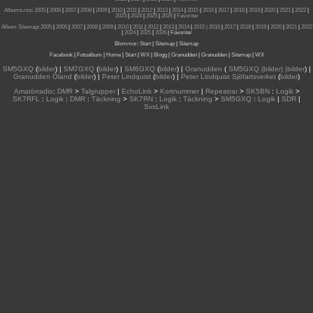
Albums.rss
:
2005
|
2006
|
2007
|
2008
|
2009
|
2010
|
2011
|
2012
|
2013
|
2014
|
2015
|
2016
|
2017
|
2018
|
2019
|
2020
|
2021
|
2022
|
2023
|
2024
|
2025
|
2026
|
Favoriter
Album Sitemap
:
2005
|
2006
|
2007
|
2008
|
2009
|
2010
|
2011
|
2012
|
2013
|
2014
|
2015
| 2016
|
2017
|
2018
|
2019
|
2020
|
2021
|
2022
|
2024
|
2025
|
2026
|
Favoriter
Blommor
:
Start
|
Sitemap
|
Sitemap
Facebook
|
Fotoalbum
|
Home
|
Start
|
WX
|
Blogg
|
Granudden
|
Granudden
|
Sitemap
|
WX
SM5GXQ
(
bilder
) |
SM7GXQ
(
bilder
) |
SM6GXQ
(
bilder
) |
Granudden
(
SM5GXQ (bilder) |bilder
) |
Granudden Öland
(
bilder
) |
Peter Lindquist
(
bilder
) |
Peter Lindquist Sjöfartsverket
(
bilder
)
Amatörradio
:
DMR
>
Talgrupper
|
EchoLink
>
Kortnummer
|
Repeatrar
>
SK5BN
:
Logik
>
SK7RFL
:
Logik
:
DMR
:
Täckning
>
SK7RN
:
Logik
:
Täckning
>
SM5GXQ
:
Logik
|
SDR
|
SvxLink