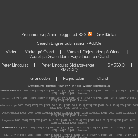
Prenumerera på min blogg med RSS
|
Direktlänkar
Search Engine Submission - AddMe
Väder
:
Vädret på Öland
|
Vädret i Färjestaden på Öland
|
Vädret på Granudden i Färjestaden på Öland
Peter Lindquist
|
Peter Lindquist Sjöfartsverket
|
SM5GXQ
|
SM7GXQ
Granudden
|
Färjestaden
|
Öland
Granudden.info
-
Sitemaps
:
Album
|
WX
|
WX files |
Webcam |
sitemap.xml.gz
Sitemap index:
2005
|
2006
|
2007
|
2008
|
2009
|
2010
|
2011
|
2012
|
2013
|
2014
|
2015
|
2016
|
2017
|
2018
|
2019
|
2020
|
2021
|
2022
|
2023
|
2024
|
2025
|
2026
|
Favoriter
Sitemap (rss):
2005
|
2006
|
2007
|
2008
|
2009
|
2010
|
2011
|
2012
|
2013
|
2014
|
2015
|
2016
|
2017
|
2018
|
2019
|
2020
|
2021
|
2022
|
2023
|
2024
|
2025
|
2026
|
Favoriter
Album sitemaps
:
2005
|
2006
|
2007
|
2008
|
2009
|
2010
|
2011
|
2012
|
2013
|
2014
|
2015
|
2016
|
2017
|
2018
|
2019
|
2020
|
2021
|
2022
|
2023
|
2024
|
2025
|
2026
|
Favoriter
Album.rss
:
2005
|
2006
|
2007
|
2008
|
2009
|
2010
|
2011
|
2012
|
2013
|
2014
|
2015
|
2016
|
2017
|
2018
|
2019
|
2020
|
2021
|
2022
|
2023
|
2024
|
2025
|
2026
|
Favoriter
Images.rss
:
2005
|
2006
|
2007
|
2008
|
2009
|
2010
|
2011
|
2012
|
2013
|
2014
|
2015
|
2016
|
2017
|
2018
|
2019
|
2020
|
2021
|
2022
|
2023
|
2024
|
2025
|
2026
|
Favoriter
Images.xml:
2005
|
2006
|
2007
|
2008
|
2009
|
2010
|
2011
|
2012
|
2013
|
2014
|
2015
|
2016
|
2017
|
2018
|
2019
|
2020
|
2021
|
2022
|
2023
|
2024
|
2025
|
2026
|
Favoriter
Slides.rss
:
2005
|
2006
|
2007
|
2008
|
2009
|
2010
|
2011
|
2012
|
2013
|
2014
|
2015
|
2016
|
2017
|
2018
|
2019
|
2020
|
2021
|
2022
|
2023
|
2024
|
2025
|
2026
|
Favoriter