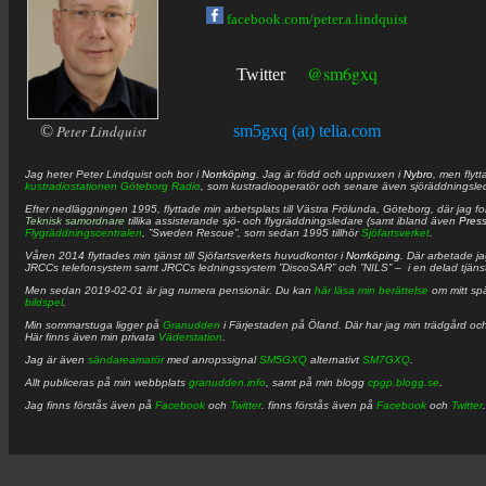
facebook.com/peter.a.lindquist
@sm6gxq
Twitter
©
Peter Lindquist
sm5gxq (at) telia.com
Jag heter
Peter
Lindquist
och bor i
Norrköping
. Jag är född och uppvuxen i
Nybro
, men flytt
kustradiostationen
Göteborg Radio
, som kustradiooperatör och senare även sjöräddningsle
Efter nedläggningen 1995, flyttade min arbetsplats till Västra Frölunda, Göteborg, där jag f
Teknisk samordnare
tillika assisterande sjö- och flygräddningsledare (samt ibland även
Pres
Flygräddningscentralen
, ”Sweden Rescue”, som sedan 1995 tillhör
Sjöfartsverket
.
Våren 2014 flyttades min tjänst till Sjöfartsverkets huvudkontor i
Norrköping
. Där arbetade j
JRCCs telefonsystem samt JRCCs ledningssystem ”DiscoSAR” och ”NILS” – i en delad tjäns
Men sedan 2019-02-01 är jag numera pensionär. Du kan
här läsa min berättelse
om mitt spä
bildspel
.
Min sommarstuga ligger på
Granudden
i Färjestaden på Öland. Där har jag min trädgård och
Här finns även min privata
Väderstation
.
Jag är även
sändareamatör
med anropssignal
SM5GXQ
alternativt
SM7GXQ
.
Allt publiceras på min webbplats
granudden.info
, samt på min blogg
cpgp.blogg.se
.
Jag finns förstås även på
Facebook
och
Twitter
. finns förstås även på
Facebook
och
Twitter
.