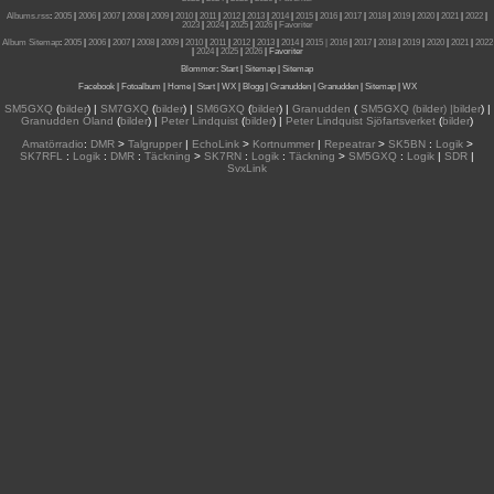
Albums.rss
:
2005
|
2006
|
2007
|
2008
|
2009
|
2010
|
2011
|
2012
|
2013
|
2014
|
2015
|
2016
|
2017
|
2018
|
2019
|
2020
|
2021
|
2022
|
2023
|
2024
|
2025
|
2026
|
Favoriter
Album Sitemap
:
2005
|
2006
|
2007
|
2008
|
2009
|
2010
|
2011
|
2012
|
2013
|
2014
|
2015
| 2016
|
2017
|
2018
|
2019
|
2020
|
2021
|
2022
|
2024
|
2025
|
2026
|
Favoriter
Blommor
:
Start
|
Sitemap
|
Sitemap
Facebook
|
Fotoalbum
|
Home
|
Start
|
WX
|
Blogg
|
Granudden
|
Granudden
|
Sitemap
|
WX
SM5GXQ
(
bilder
) |
SM7GXQ
(
bilder
) |
SM6GXQ
(
bilder
) |
Granudden
(
SM5GXQ (bilder) |bilder
) |
Granudden Öland
(
bilder
) |
Peter Lindquist
(
bilder
) |
Peter Lindquist Sjöfartsverket
(
bilder
)
Amatörradio
:
DMR
>
Talgrupper
|
EchoLink
>
Kortnummer
|
Repeatrar
>
SK5BN
:
Logik
>
SK7RFL
:
Logik
:
DMR
:
Täckning
>
SK7RN
:
Logik
:
Täckning
>
SM5GXQ
:
Logik
|
SDR
|
SvxLink