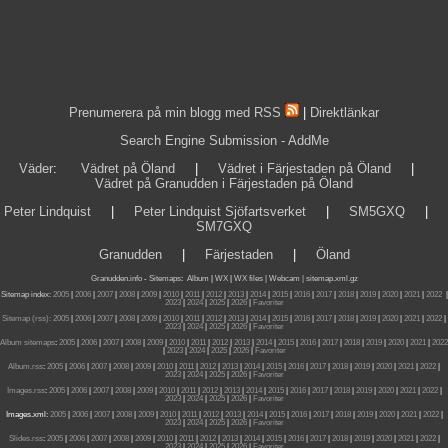
Prenumerera på min blogg med RSS
|
Direktlänkar
Search Engine Submission - AddMe
Väder
:
Vädret på Öland
|
Vädret i Färjestaden på Öland
|
Vädret på Granudden i Färjestaden på Öland
Peter Lindquist
|
Peter Lindquist Sjöfartsverket
|
SM5GXQ
|
SM7GXQ
Granudden
|
Färjestaden
|
Öland
Granudden.info
-
Sitemaps
:
Album
|
WX
|
WX files |
Webcam |
sitemap.xml.gz
Sitemap index:
2005
|
2006
|
2007
|
2008
|
2009
|
2010
|
2011
|
2012
|
2013
|
2014
|
2015
|
2016
|
2017
|
2018
|
2019
|
2020
|
2021
|
2022
|
2023
|
2024
|
2025
|
2026
|
Favoriter
Sitemap (rss):
2005
|
2006
|
2007
|
2008
|
2009
|
2010
|
2011
|
2012
|
2013
|
2014
|
2015
|
2016
|
2017
|
2018
|
2019
|
2020
|
2021
|
2022
|
2023
|
2024
|
2025
|
2026
|
Favoriter
Album sitemaps
:
2005
|
2006
|
2007
|
2008
|
2009
|
2010
|
2011
|
2012
|
2013
|
2014
|
2015
|
2016
|
2017
|
2018
|
2019
|
2020
|
2021
|
2022
|
2023
|
2024
|
2025
|
2026
|
Favoriter
Album.rss
:
2005
|
2006
|
2007
|
2008
|
2009
|
2010
|
2011
|
2012
|
2013
|
2014
|
2015
|
2016
|
2017
|
2018
|
2019
|
2020
|
2021
|
2022
|
2023
|
2024
|
2025
|
2026
|
Favoriter
Images.rss
:
2005
|
2006
|
2007
|
2008
|
2009
|
2010
|
2011
|
2012
|
2013
|
2014
|
2015
|
2016
|
2017
|
2018
|
2019
|
2020
|
2021
|
2022
|
2023
|
2024
|
2025
|
2026
|
Favoriter
Images.xml:
2005
|
2006
|
2007
|
2008
|
2009
|
2010
|
2011
|
2012
|
2013
|
2014
|
2015
|
2016
|
2017
|
2018
|
2019
|
2020
|
2021
|
2022
|
2023
|
2024
|
2025
|
2026
|
Favoriter
Slides.rss
:
2005
|
2006
|
2007
|
2008
|
2009
|
2010
|
2011
|
2012
|
2013
|
2014
|
2015
|
2016
|
2017
|
2018
|
2019
|
2020
|
2021
|
2022
|
2023
|
2024
|
2025
|
2026
|
Favoriter