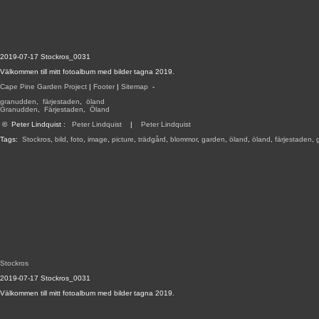
2019-07-17 Stockros_0031
Välkommen till mitt fotoalbum med bilder tagna 2019.
Cape Pine Garden Project
|
Footer
|
Sitemap
-
granudden
,
färjestaden
,
öland
Granudden
,
Färjestaden
,
Öland
©
Peter Lindquist
:
Peter Lindquist
|
Peter Lindquist
Tags:
Stockros
,
bild
,
foto
,
image
,
picture
,
trädgård
,
blommor
,
garden
,
öland
,
öland
,
färjestaden
,
Stockros
2019-07-17 Stockros_0031
Välkommen till mitt fotoalbum med bilder tagna 2019.