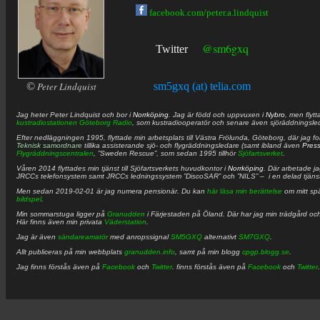
facebook.com/peter.a.lindquist
@sm6gxq
Twitter
©
Peter Lindquist
sm5gxq (at) telia.com
Jag heter
Peter
Lindquist
och bor i
Norrköping
. Jag är född och uppvuxen i
Nybro
, men flytt
kustradiostationen
Göteborg Radio
, som kustradiooperatör och senare även sjöräddningsle
Efter nedläggningen 1995, flyttade min arbetsplats till Västra Frölunda, Göteborg, där jag f
Teknisk samordnare
tillika assisterande sjö- och flygräddningsledare (samt ibland även
Pres
Flygräddningscentralen
, ”Sweden Rescue”, som sedan 1995 tillhör
Sjöfartsverket
.
Våren 2014 flyttades min tjänst till Sjöfartsverkets huvudkontor i
Norrköping
. Där arbetade j
JRCCs telefonsystem samt JRCCs ledningssystem ”DiscoSAR” och ”NILS” – i en delad tjäns
Men sedan 2019-02-01 är jag numera pensionär. Du kan
här läsa min berättelse
om mitt spä
bildspel
.
Min sommarstuga ligger på
Granudden
i Färjestaden på Öland. Där har jag min trädgård och
Här finns även min privata
Väderstation
.
Jag är även
sändareamatör
med anropssignal
SM5GXQ
alternativt
SM7GXQ
.
Allt publiceras på min webbplats
granudden.info
, samt på min blogg
cpgp.blogg.se
.
Jag finns förstås även på
Facebook
och
Twitter
. finns förstås även på
Facebook
och
Twitter
.