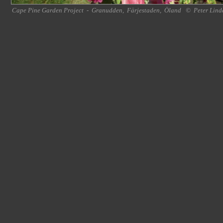
Cape Pine Garden Project
-
Granudden
,
Färjestaden
,
Öland
©
Peter Lind