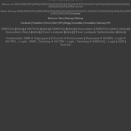
Albums.rss
:
2005
|
2006
|
2007
|
2008
|
2009
|
2010
|
2011
|
2012
|
2013
|
2014
|
2015
|
2016
|
2017
|
2018
|
2019
|
2020
|
2021
|
2022
|
2023
|
2024
|
2025
|
2026
|
Favoriter
Album Sitemap
:
2005
|
2006
|
2007
|
2008
|
2009
|
2010
|
2011
|
2012
|
2013
|
2014
|
2015
| 2016
|
2017
|
2018
|
2019
|
2020
|
2021
|
2022
|
2024
|
2025
|
2026
|
Favoriter
Blommor
:
Start
|
Sitemap
|
Sitemap
Facebook
|
Fotoalbum
|
Home
|
Start
|
WX
|
Blogg
|
Granudden
|
Granudden
|
Sitemap
|
WX
SM5GXQ
(
bilder
) |
SM7GXQ
(
bilder
) |
SM6GXQ
(
bilder
) |
Granudden
(
SM5GXQ (bilder) |bilder
) |
Granudden Öland
(
bilder
) |
Peter Lindquist
(
bilder
) |
Peter Lindquist Sjöfartsverket
(
bilder
)
Amatörradio
:
DMR
>
Talgrupper
|
EchoLink
>
Kortnummer
|
Repeatrar
>
SK5BN
:
Logik
>
SK7RFL
:
Logik
:
DMR
:
Täckning
>
SK7RN
:
Logik
:
Täckning
>
SM5GXQ
:
Logik
|
SDR
|
SvxLink