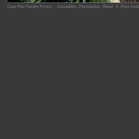
Cape Pine Garden Project
-
Granudden
,
Färjestaden
,
Öland
©
Peter Lind