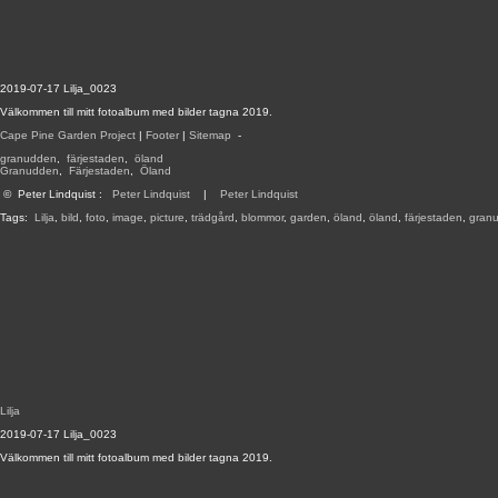
2019-07-17 Lilja_0023
Välkommen till mitt fotoalbum med bilder tagna 2019.
Cape Pine Garden Project
|
Footer
|
Sitemap
-
granudden
,
färjestaden
,
öland
Granudden
,
Färjestaden
,
Öland
©
Peter Lindquist
:
Peter Lindquist
|
Peter Lindquist
Tags:
Lilja
,
bild
,
foto
,
image
,
picture
,
trädgård
,
blommor
,
garden
,
öland
,
öland
,
färjestaden
,
gran
Lilja
2019-07-17 Lilja_0023
Välkommen till mitt fotoalbum med bilder tagna 2019.