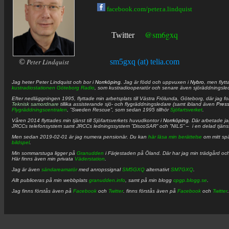
facebook.com/peter.a.lindquist
@sm6gxq
Twitter
©
Peter Lindquist
sm5gxq (at) telia.com
Jag heter
Peter
Lindquist
och bor i
Norrköping
. Jag är född och uppvuxen i
Nybro
, men flytt
kustradiostationen
Göteborg Radio
, som kustradiooperatör och senare även sjöräddningsle
Efter nedläggningen 1995, flyttade min arbetsplats till Västra Frölunda, Göteborg, där jag f
Teknisk samordnare
tillika assisterande sjö- och flygräddningsledare (samt ibland även
Pres
Flygräddningscentralen
, ”Sweden Rescue”, som sedan 1995 tillhör
Sjöfartsverket
.
Våren 2014 flyttades min tjänst till Sjöfartsverkets huvudkontor i
Norrköping
. Där arbetade j
JRCCs telefonsystem samt JRCCs ledningssystem ”DiscoSAR” och ”NILS” – i en delad tjäns
Men sedan 2019-02-01 är jag numera pensionär. Du kan
här läsa min berättelse
om mitt spä
bildspel
.
Min sommarstuga ligger på
Granudden
i Färjestaden på Öland. Där har jag min trädgård och
Här finns även min privata
Väderstation
.
Jag är även
sändareamatör
med anropssignal
SM5GXQ
alternativt
SM7GXQ
.
Allt publiceras på min webbplats
granudden.info
, samt på min blogg
cpgp.blogg.se
.
Jag finns förstås även på
Facebook
och
Twitter
. finns förstås även på
Facebook
och
Twitter
.