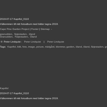
2019-07-17 Kaprifol_0110
Välkommen till mitt fotoalbum med bilder tagna 2019.
Cape Pine Garden Project
|
Footer
|
Sitemap
-
granudden
,
färjestaden
,
öland
Granudden
,
Färjestaden
,
Öland
©
Peter Lindquist
:
Peter Lindquist
|
Peter Lindquist
Tags:
Kaprifol
,
bild
,
foto
,
image
,
picture
,
trädgård
,
blommor
,
garden
,
öland
,
öland
,
färjestaden
,
g
Kaprifol
2019-07-17 Kaprifol_0110
Välkommen till mitt fotoalbum med bilder tagna 2019.