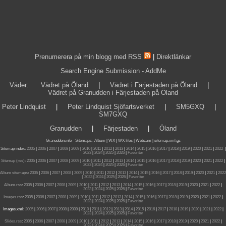
Prenumerera på min blogg med RSS
|
Direktlänkar
Search Engine Submission - AddMe
Väder
:
Vädret på Öland
|
Vädret i Färjestaden på Öland
|
Vädret på Granudden i Färjestaden på Öland
Peter Lindquist
|
Peter Lindquist Sjöfartsverket
|
SM5GXQ
|
SM7GXQ
Granudden
|
Färjestaden
|
Öland
Granudden.info
-
Sitemaps
:
Album
|
WX
|
WX files |
Webcam |
sitemap.xml.gz
Sitemap index:
2005
|
2006
|
2007
|
2008
|
2009
|
2010
|
2011
|
2012
|
2013
|
2014
|
2015
|
2016
|
2017
|
2018
|
2019
|
2020
|
2021
|
2022
|
2023
|
2024
|
2025
|
2026
|
Favoriter
Sitemap (rss):
2005
|
2006
|
2007
|
2008
|
2009
|
2010
|
2011
|
2012
|
2013
|
2014
|
2015
|
2016
|
2017
|
2018
|
2019
|
2020
|
2021
|
2022
|
2023
|
2024
|
2025
|
2026
|
Favoriter
Album sitemaps
:
2005
|
2006
|
2007
|
2008
|
2009
|
2010
|
2011
|
2012
|
2013
|
2014
|
2015
|
2016
|
2017
|
2018
|
2019
|
2020
|
2021
|
2022
|
2023
|
2024
|
2025
|
2026
|
Favoriter
Album.rss
:
2005
|
2006
|
2007
|
2008
|
2009
|
2010
|
2011
|
2012
|
2013
|
2014
|
2015
|
2016
|
2017
|
2018
|
2019
|
2020
|
2021
|
2022
|
2023
|
2024
|
2025
|
2026
|
Favoriter
Images.rss
:
2005
|
2006
|
2007
|
2008
|
2009
|
2010
|
2011
|
2012
|
2013
|
2014
|
2015
|
2016
|
2017
|
2018
|
2019
|
2020
|
2021
|
2022
|
2023
|
2024
|
2025
|
2026
|
Favoriter
Images.xml:
2005
|
2006
|
2007
|
2008
|
2009
|
2010
|
2011
|
2012
|
2013
|
2014
|
2015
|
2016
|
2017
|
2018
|
2019
|
2020
|
2021
|
2022
|
2023
|
2024
|
2025
|
2026
|
Favoriter
Slides.rss
:
2005
|
2006
|
2007
|
2008
|
2009
|
2010
|
2011
|
2012
|
2013
|
2014
|
2015
|
2016
|
2017
|
2018
|
2019
|
2020
|
2021
|
2022
|
2023
|
2024
|
2025
|
2026
|
Favoriter