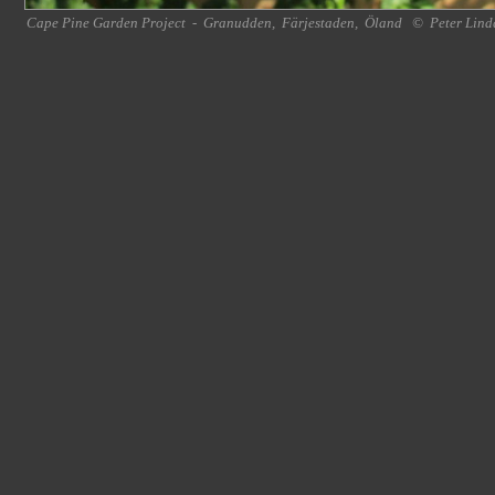
Cape Pine Garden Project
-
Granudden
,
Färjestaden
,
Öland
©
Peter Lind