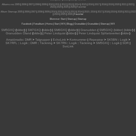
Albums.rss
:
2005
|
2006
|
2007
|
2008
|
2009
|
2010
|
2011
|
2012
|
2013
|
2014
|
2015
|
2016
|
2017
|
2018
|
2019
|
2020
|
2021
|
2022
|
2023
|
2024
|
2025
|
2026
|
Favoriter
Album Sitemap
:
2005
|
2006
|
2007
|
2008
|
2009
|
2010
|
2011
|
2012
|
2013
|
2014
|
2015
| 2016
|
2017
|
2018
|
2019
|
2020
|
2021
|
2022
|
2024
|
2025
|
2026
|
Favoriter
Blommor
:
Start
|
Sitemap
|
Sitemap
Facebook
|
Fotoalbum
|
Home
|
Start
|
WX
|
Blogg
|
Granudden
|
Granudden
|
Sitemap
|
WX
SM5GXQ
(
bilder
) |
SM7GXQ
(
bilder
) |
SM6GXQ
(
bilder
) |
Granudden
(
SM5GXQ (bilder) |bilder
) |
Granudden Öland
(
bilder
) |
Peter Lindquist
(
bilder
) |
Peter Lindquist Sjöfartsverket
(
bilder
)
Amatörradio
:
DMR
>
Talgrupper
|
EchoLink
>
Kortnummer
|
Repeatrar
>
SK5BN
:
Logik
>
SK7RFL
:
Logik
:
DMR
:
Täckning
>
SK7RN
:
Logik
:
Täckning
>
SM5GXQ
:
Logik
|
SDR
|
SvxLink