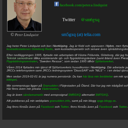
facebook.com/peter.a.lindquist
@sm6gxq
Twitter
©
Peter Lindquist
sm5gxq (at) telia.com
Jag heter
Peter
Lindquist
och bor i
Norrköping
. Jag är född och uppvuxen i
Nybro
, men flytt
kustradiostationen
Göteborg Radio
, som kustradiooperatör och senare även sjöräddningsle
Efter nedläggningen 1995, flyttade min arbetsplats till Västra Frölunda, Göteborg, där jag f
Teknisk samordnare
tillika assisterande sjö- och flygräddningsledare (samt ibland även
Pres
Flygräddningscentralen
, ”Sweden Rescue”, som sedan 1995 tillhör
Sjöfartsverket
.
Våren 2014 flyttades min tjänst till Sjöfartsverkets huvudkontor i
Norrköping
. Där arbetade j
JRCCs telefonsystem samt JRCCs ledningssystem ”DiscoSAR” och ”NILS” – i en delad tjäns
Men sedan 2019-02-01 är jag numera pensionär. Du kan
här läsa min berättelse
om mitt spä
bildspel
.
Min sommarstuga ligger på
Granudden
i Färjestaden på Öland. Där har jag min trädgård och
Här finns även min privata
Väderstation
.
Jag är även
sändareamatör
med anropssignal
SM5GXQ
alternativt
SM7GXQ
.
Allt publiceras på min webbplats
granudden.info
, samt på min blogg
cpgp.blogg.se
.
Jag finns förstås även på
Facebook
och
Twitter
. finns förstås även på
Facebook
och
Twitter
.