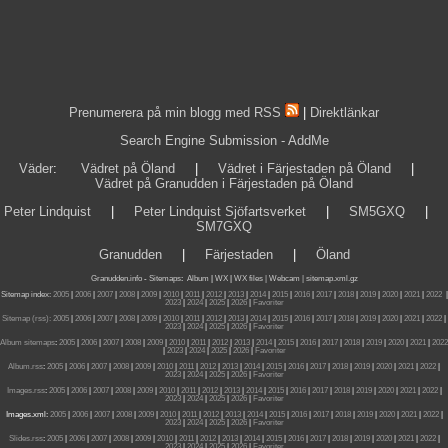
Prenumerera på min blogg med RSS
|
Direktlänkar
Search Engine Submission - AddMe
Väder
:
Vädret på Öland
|
Vädret i Färjestaden på Öland
|
Vädret på Granudden i Färjestaden på Öland
Peter Lindquist
|
Peter Lindquist Sjöfartsverket
|
SM5GXQ
|
SM7GXQ
Granudden
|
Färjestaden
|
Öland
Granudden.info
-
Sitemaps
:
Album
|
WX
|
WX files |
Webcam |
sitemap.xml.gz
Sitemap index:
2005
|
2006
|
2007
|
2008
|
2009
|
2010
|
2011
|
2012
|
2013
|
2014
|
2015
|
2016
|
2017
|
2018
|
2019
|
2020
|
2021
|
2022
|
2023
|
2024
|
2025
|
2026
|
Favoriter
Sitemap (rss):
2005
|
2006
|
2007
|
2008
|
2009
|
2010
|
2011
|
2012
|
2013
|
2014
|
2015
|
2016
|
2017
|
2018
|
2019
|
2020
|
2021
|
2022
|
2023
|
2024
|
2025
|
2026
|
Favoriter
Album sitemaps
:
2005
|
2006
|
2007
|
2008
|
2009
|
2010
|
2011
|
2012
|
2013
|
2014
|
2015
|
2016
|
2017
|
2018
|
2019
|
2020
|
2021
|
2022
|
2023
|
2024
|
2025
|
2026
|
Favoriter
Album.rss
:
2005
|
2006
|
2007
|
2008
|
2009
|
2010
|
2011
|
2012
|
2013
|
2014
|
2015
|
2016
|
2017
|
2018
|
2019
|
2020
|
2021
|
2022
|
2023
|
2024
|
2025
|
2026
|
Favoriter
Images.rss
:
2005
|
2006
|
2007
|
2008
|
2009
|
2010
|
2011
|
2012
|
2013
|
2014
|
2015
|
2016
|
2017
|
2018
|
2019
|
2020
|
2021
|
2022
|
2023
|
2024
|
2025
|
2026
|
Favoriter
Images.xml:
2005
|
2006
|
2007
|
2008
|
2009
|
2010
|
2011
|
2012
|
2013
|
2014
|
2015
|
2016
|
2017
|
2018
|
2019
|
2020
|
2021
|
2022
|
2023
|
2024
|
2025
|
2026
|
Favoriter
Slides.rss
:
2005
|
2006
|
2007
|
2008
|
2009
|
2010
|
2011
|
2012
|
2013
|
2014
|
2015
|
2016
|
2017
|
2018
|
2019
|
2020
|
2021
|
2022
|
2023
|
2024
|
2025
|
2026
|
Favoriter