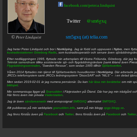
facebook.com/peter.a.lindquist
@sm6gxq
Twitter
©
Peter Lindquist
sm5gxq (at) telia.com
Jag heter
Peter
Lindquist
och bor i
Norrköping
. Jag är född och uppvuxen i
Nybro
, men flytt
kustradiostationen
Göteborg Radio
, som kustradiooperatör och senare även sjöräddningsle
Efter nedläggningen 1995, flyttade min arbetsplats till Västra Frölunda, Göteborg, där jag f
Teknisk samordnare
tillika assisterande sjö- och flygräddningsledare (samt ibland även
Pres
Flygräddningscentralen
, ”Sweden Rescue”, som sedan 1995 tillhör
Sjöfartsverket
.
Våren 2014 flyttades min tjänst till Sjöfartsverkets huvudkontor i
Norrköping
. Där arbetade j
JRCCs telefonsystem samt JRCCs ledningssystem ”DiscoSAR” och ”NILS” – i en delad tjäns
Men sedan 2019-02-01 är jag numera pensionär. Du kan
här läsa min berättelse
om mitt spä
bildspel
.
Min sommarstuga ligger på
Granudden
i Färjestaden på Öland. Där har jag min trädgård och
Här finns även min privata
Väderstation
.
Jag är även
sändareamatör
med anropssignal
SM5GXQ
alternativt
SM7GXQ
.
Allt publiceras på min webbplats
granudden.info
, samt på min blogg
cpgp.blogg.se
.
Jag finns förstås även på
Facebook
och
Twitter
. finns förstås även på
Facebook
och
Twitter
.