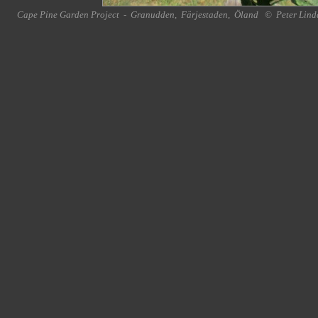
Cape Pine Garden Project
-
Granudden
,
Färjestaden
,
Öland
©
Peter Lind