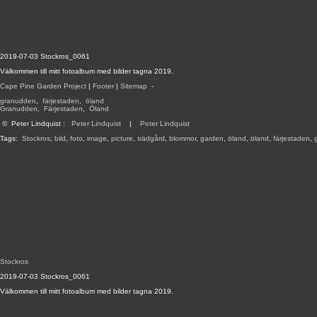
2019-07-03 Stockros_0061
Välkommen till mitt fotoalbum med bilder tagna 2019.
Cape Pine Garden Project
|
Footer
|
Sitemap
-
granudden
,
färjestaden
,
öland
Granudden
,
Färjestaden
,
Öland
©
Peter Lindquist
:
Peter Lindquist
|
Peter Lindquist
Tags:
Stockros
,
bild
,
foto
,
image
,
picture
,
trädgård
,
blommor
,
garden
,
öland
,
öland
,
färjestaden
,
Stockros
2019-07-03 Stockros_0061
Välkommen till mitt fotoalbum med bilder tagna 2019.