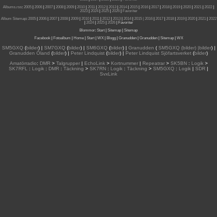
Albums.rss
:
2005
|
2006
|
2007
|
2008
|
2009
|
2010
|
2011
|
2012
|
2013
|
2014
|
2015
|
2016
|
2017
|
2018
|
2019
|
2020
|
2021
|
2022
|
2023
|
2024
|
2025
|
2026
|
Favoriter
Album Sitemap
:
2005
|
2006
|
2007
|
2008
|
2009
|
2010
|
2011
|
2012
|
2013
|
2014
|
2015
| 2016
|
2017
|
2018
|
2019
|
2020
|
2021
|
2022
|
2024
|
2025
|
2026
|
Favoriter
Blommor
:
Start
|
Sitemap
|
Sitemap
Facebook
|
Fotoalbum
|
Home
|
Start
|
WX
|
Blogg
|
Granudden
|
Granudden
|
Sitemap
|
WX
SM5GXQ
(
bilder
) |
SM7GXQ
(
bilder
) |
SM6GXQ
(
bilder
) |
Granudden
(
SM5GXQ (bilder) |bilder
) |
Granudden Öland
(
bilder
) |
Peter Lindquist
(
bilder
) |
Peter Lindquist Sjöfartsverket
(
bilder
)
Amatörradio
:
DMR
>
Talgrupper
|
EchoLink
>
Kortnummer
|
Repeatrar
>
SK5BN
:
Logik
>
SK7RFL
:
Logik
:
DMR
:
Täckning
>
SK7RN
:
Logik
:
Täckning
>
SM5GXQ
:
Logik
|
SDR
|
SvxLink