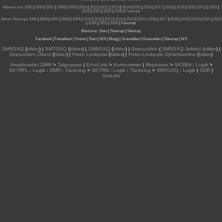
Albums.rss
:
2005
|
2006
|
2007
|
2008
|
2009
|
2010
|
2011
|
2012
|
2013
|
2014
|
2015
|
2016
|
2017
|
2018
|
2019
|
2020
|
2021
|
2022
|
2023
|
2024
|
2025
|
2026
|
Favoriter
Album Sitemap
:
2005
|
2006
|
2007
|
2008
|
2009
|
2010
|
2011
|
2012
|
2013
|
2014
|
2015
| 2016
|
2017
|
2018
|
2019
|
2020
|
2021
|
2022
|
2024
|
2025
|
2026
|
Favoriter
Blommor
:
Start
|
Sitemap
|
Sitemap
Facebook
|
Fotoalbum
|
Home
|
Start
|
WX
|
Blogg
|
Granudden
|
Granudden
|
Sitemap
|
WX
SM5GXQ
(
bilder
) |
SM7GXQ
(
bilder
) |
SM6GXQ
(
bilder
) |
Granudden
(
SM5GXQ (bilder) |bilder
) |
Granudden Öland
(
bilder
) |
Peter Lindquist
(
bilder
) |
Peter Lindquist Sjöfartsverket
(
bilder
)
Amatörradio
:
DMR
>
Talgrupper
|
EchoLink
>
Kortnummer
|
Repeatrar
>
SK5BN
:
Logik
>
SK7RFL
:
Logik
:
DMR
:
Täckning
>
SK7RN
:
Logik
:
Täckning
>
SM5GXQ
:
Logik
|
SDR
|
SvxLink