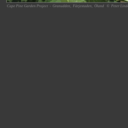
Cape Pine Garden Project
-
Granudden
,
Färjestaden
,
Öland
©
Peter Lind