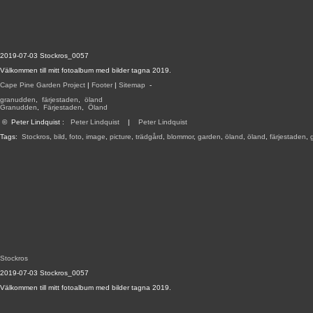
2019-07-03 Stockros_0057
Välkommen till mitt fotoalbum med bilder tagna 2019.
Cape Pine Garden Project
|
Footer
|
Sitemap
-
granudden
,
färjestaden
,
öland
Granudden
,
Färjestaden
,
Öland
©
Peter Lindquist
:
Peter Lindquist
|
Peter Lindquist
Tags:
Stockros
,
bild
,
foto
,
image
,
picture
,
trädgård
,
blommor
,
garden
,
öland
,
öland
,
färjestaden
,
Stockros
2019-07-03 Stockros_0057
Välkommen till mitt fotoalbum med bilder tagna 2019.