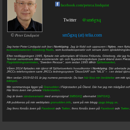
facebook.com/peter.a.lindquist
@sm6gxq
Twitter
©
Peter Lindquist
sm5gxq (at) telia.com
Jag heter
Peter
Lindquist
och bor i
Norrköping
. Jag är född och uppvuxen i
Nybro
, men flytt
kustradiostationen
Göteborg Radio
, som kustradiooperatör och senare även sjöräddningsle
Efter nedläggningen 1995, flyttade min arbetsplats till Västra Frölunda, Göteborg, där jag f
Teknisk samordnare
tillika assisterande sjö- och flygräddningsledare (samt ibland även
Pres
Flygräddningscentralen
, ”Sweden Rescue”, som sedan 1995 tillhör
Sjöfartsverket
.
Våren 2014 flyttades min tjänst till Sjöfartsverkets huvudkontor i
Norrköping
. Där arbetade j
JRCCs telefonsystem samt JRCCs ledningssystem ”DiscoSAR” och ”NILS” – i en delad tjäns
Men sedan 2019-02-01 är jag numera pensionär. Du kan
här läsa min berättelse
om mitt spä
bildspel
.
Min sommarstuga ligger på
Granudden
i Färjestaden på Öland. Där har jag min trädgård och
Här finns även min privata
Väderstation
.
Jag är även
sändareamatör
med anropssignal
SM5GXQ
alternativt
SM7GXQ
.
Allt publiceras på min webbplats
granudden.info
, samt på min blogg
cpgp.blogg.se
.
Jag finns förstås även på
Facebook
och
Twitter
. finns förstås även på
Facebook
och
Twitter
.