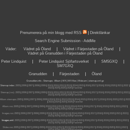
Prenumerera på min blogg med RSS
|
Direktlänkar
Search Engine Submission - AddMe
Väder
:
Vädret på Öland
|
Vädret i Färjestaden på Öland
|
Vädret på Granudden i Färjestaden på Öland
Peter Lindquist
|
Peter Lindquist Sjöfartsverket
|
SM5GXQ
|
SM7GXQ
Granudden
|
Färjestaden
|
Öland
Granudden.info
-
Sitemaps
:
Album
|
WX
|
WX files |
Webcam |
sitemap.xml.gz
Sitemap index:
2005
|
2006
|
2007
|
2008
|
2009
|
2010
|
2011
|
2012
|
2013
|
2014
|
2015
|
2016
|
2017
|
2018
|
2019
|
2020
|
2021
|
2022
|
2023
|
2024
|
2025
|
2026
|
Favoriter
Sitemap (rss):
2005
|
2006
|
2007
|
2008
|
2009
|
2010
|
2011
|
2012
|
2013
|
2014
|
2015
|
2016
|
2017
|
2018
|
2019
|
2020
|
2021
|
2022
|
2023
|
2024
|
2025
|
2026
|
Favoriter
Album sitemaps
:
2005
|
2006
|
2007
|
2008
|
2009
|
2010
|
2011
|
2012
|
2013
|
2014
|
2015
|
2016
|
2017
|
2018
|
2019
|
2020
|
2021
|
2022
|
2023
|
2024
|
2025
|
2026
|
Favoriter
Album.rss
:
2005
|
2006
|
2007
|
2008
|
2009
|
2010
|
2011
|
2012
|
2013
|
2014
|
2015
|
2016
|
2017
|
2018
|
2019
|
2020
|
2021
|
2022
|
2023
|
2024
|
2025
|
2026
|
Favoriter
Images.rss
:
2005
|
2006
|
2007
|
2008
|
2009
|
2010
|
2011
|
2012
|
2013
|
2014
|
2015
|
2016
|
2017
|
2018
|
2019
|
2020
|
2021
|
2022
|
2023
|
2024
|
2025
|
2026
|
Favoriter
Images.xml:
2005
|
2006
|
2007
|
2008
|
2009
|
2010
|
2011
|
2012
|
2013
|
2014
|
2015
|
2016
|
2017
|
2018
|
2019
|
2020
|
2021
|
2022
|
2023
|
2024
|
2025
|
2026
|
Favoriter
Slides.rss
:
2005
|
2006
|
2007
|
2008
|
2009
|
2010
|
2011
|
2012
|
2013
|
2014
|
2015
|
2016
|
2017
|
2018
|
2019
|
2020
|
2021
|
2022
|
2023
|
2024
|
2025
|
2026
|
Favoriter