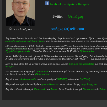
facebook.com/peter.a.lindquist
@sm6gxq
Twitter
©
Peter Lindquist
sm5gxq (at) telia.com
Jag heter
Peter
Lindquist
och bor i
Norrköping
. Jag är född och uppvuxen i
Nybro
, men flytt
kustradiostationen
Göteborg Radio
, som kustradiooperatör och senare även sjöräddningsle
Efter nedläggningen 1995, flyttade min arbetsplats till Västra Frölunda, Göteborg, där jag f
Teknisk samordnare
tillika assisterande sjö- och flygräddningsledare (samt ibland även
Pres
Flygräddningscentralen
, ”Sweden Rescue”, som sedan 1995 tillhör
Sjöfartsverket
.
Våren 2014 flyttades min tjänst till Sjöfartsverkets huvudkontor i
Norrköping
. Där arbetade j
JRCCs telefonsystem samt JRCCs ledningssystem ”DiscoSAR” och ”NILS” – i en delad tjäns
Men sedan 2019-02-01 är jag numera pensionär. Du kan
här läsa min berättelse
om mitt spä
bildspel
.
Min sommarstuga ligger på
Granudden
i Färjestaden på Öland. Där har jag min trädgård och
Här finns även min privata
Väderstation
.
Jag är även
sändareamatör
med anropssignal
SM5GXQ
alternativt
SM7GXQ
.
Allt publiceras på min webbplats
granudden.info
, samt på min blogg
cpgp.blogg.se
.
Jag finns förstås även på
Facebook
och
Twitter
. finns förstås även på
Facebook
och
Twitter
.