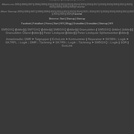
Albums.rss
:
2005
|
2006
|
2007
|
2008
|
2009
|
2010
|
2011
|
2012
|
2013
|
2014
|
2015
|
2016
|
2017
|
2018
|
2019
|
2020
|
2021
|
2022
|
2023
|
2024
|
2025
|
2026
|
Favoriter
Album Sitemap
:
2005
|
2006
|
2007
|
2008
|
2009
|
2010
|
2011
|
2012
|
2013
|
2014
|
2015
| 2016
|
2017
|
2018
|
2019
|
2020
|
2021
|
2022
|
2024
|
2025
|
2026
|
Favoriter
Blommor
:
Start
|
Sitemap
|
Sitemap
Facebook
|
Fotoalbum
|
Home
|
Start
|
WX
|
Blogg
|
Granudden
|
Granudden
|
Sitemap
|
WX
SM5GXQ
(
bilder
) |
SM7GXQ
(
bilder
) |
SM6GXQ
(
bilder
) |
Granudden
(
SM5GXQ (bilder) |bilder
) |
Granudden Öland
(
bilder
) |
Peter Lindquist
(
bilder
) |
Peter Lindquist Sjöfartsverket
(
bilder
)
Amatörradio
:
DMR
>
Talgrupper
|
EchoLink
>
Kortnummer
|
Repeatrar
>
SK5BN
:
Logik
>
SK7RFL
:
Logik
:
DMR
:
Täckning
>
SK7RN
:
Logik
:
Täckning
>
SM5GXQ
:
Logik
|
SDR
|
SvxLink