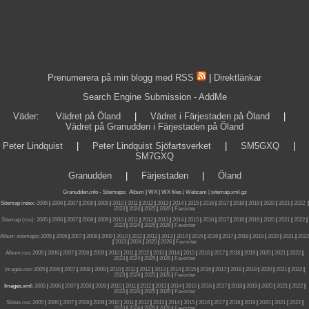
Prenumerera på min blogg med RSS
|
Direktlänkar
Search Engine Submission - AddMe
Väder
:
Vädret på Öland
|
Vädret i Färjestaden på Öland
|
Vädret på Granudden i Färjestaden på Öland
Peter Lindquist
|
Peter Lindquist Sjöfartsverket
|
SM5GXQ
|
SM7GXQ
Granudden
|
Färjestaden
|
Öland
Granudden.info
-
Sitemaps
:
Album
|
WX
|
WX files |
Webcam |
sitemap.xml.gz
Sitemap index:
2005
|
2006
|
2007
|
2008
|
2009
|
2010
|
2011
|
2012
|
2013
|
2014
|
2015
|
2016
|
2017
|
2018
|
2019
|
2020
|
2021
|
2022
|
2023
|
2024
|
2025
|
2026
|
Favoriter
Sitemap (rss):
2005
|
2006
|
2007
|
2008
|
2009
|
2010
|
2011
|
2012
|
2013
|
2014
|
2015
|
2016
|
2017
|
2018
|
2019
|
2020
|
2021
|
2022
|
2023
|
2024
|
2025
|
2026
|
Favoriter
Album sitemaps
:
2005
|
2006
|
2007
|
2008
|
2009
|
2010
|
2011
|
2012
|
2013
|
2014
|
2015
|
2016
|
2017
|
2018
|
2019
|
2020
|
2021
|
2022
|
2023
|
2024
|
2025
|
2026
|
Favoriter
Album.rss
:
2005
|
2006
|
2007
|
2008
|
2009
|
2010
|
2011
|
2012
|
2013
|
2014
|
2015
|
2016
|
2017
|
2018
|
2019
|
2020
|
2021
|
2022
|
2023
|
2024
|
2025
|
2026
|
Favoriter
Images.rss
:
2005
|
2006
|
2007
|
2008
|
2009
|
2010
|
2011
|
2012
|
2013
|
2014
|
2015
|
2016
|
2017
|
2018
|
2019
|
2020
|
2021
|
2022
|
2023
|
2024
|
2025
|
2026
|
Favoriter
Images.xml:
2005
|
2006
|
2007
|
2008
|
2009
|
2010
|
2011
|
2012
|
2013
|
2014
|
2015
|
2016
|
2017
|
2018
|
2019
|
2020
|
2021
|
2022
|
2023
|
2024
|
2025
|
2026
|
Favoriter
Slides.rss
:
2005
|
2006
|
2007
|
2008
|
2009
|
2010
|
2011
|
2012
|
2013
|
2014
|
2015
|
2016
|
2017
|
2018
|
2019
|
2020
|
2021
|
2022
|
2023
|
2024
|
2025
|
2026
|
Favoriter