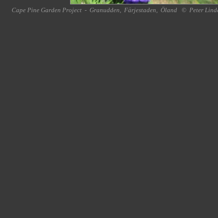
Cape Pine Garden Project
-
Granudden
,
Färjestaden
,
Öland
©
Peter Lind