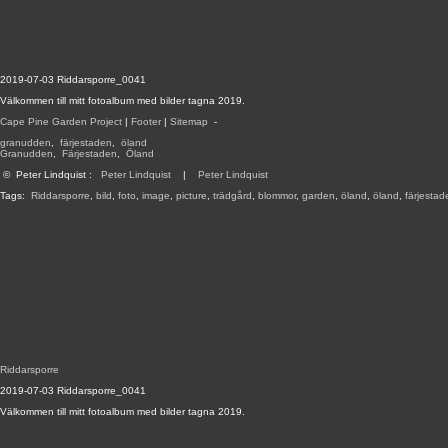
2019-07-03 Riddarsporre_0041
Välkommen till mitt fotoalbum med bilder tagna 2019.
Cape Pine Garden Project
|
Footer
|
Sitemap
-
granudden
,
färjestaden
,
öland
Granudden
,
Färjestaden
,
Öland
©
Peter Lindquist
:
Peter Lindquist
|
Peter Lindquist
Tags:
Riddarsporre
,
bild
,
foto
,
image
,
picture
,
trädgård
,
blommor
,
garden
,
öland
,
öland
,
färjestad
Riddarsporre
2019-07-03 Riddarsporre_0041
Välkommen till mitt fotoalbum med bilder tagna 2019.