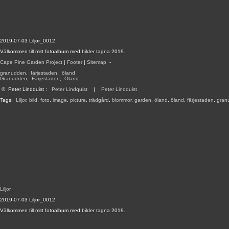
2019-07-03 Liljor_0012
Välkommen till mitt fotoalbum med bilder tagna 2019.
Cape Pine Garden Project
|
Footer
|
Sitemap
-
granudden
,
färjestaden
,
öland
Granudden
,
Färjestaden
,
Öland
©
Peter Lindquist
:
Peter Lindquist
|
Peter Lindquist
Tags:
Liljor
,
bild
,
foto
,
image
,
picture
,
trädgård
,
blommor
,
garden
,
öland
,
öland
,
färjestaden
,
gran
Liljor
2019-07-03 Liljor_0012
Välkommen till mitt fotoalbum med bilder tagna 2019.