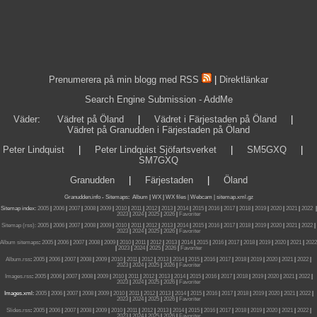
Prenumerera på min blogg med RSS
|
Direktlänkar
Search Engine Submission - AddMe
Väder
:
Vädret på Öland
|
Vädret i Färjestaden på Öland
|
Vädret på Granudden i Färjestaden på Öland
Peter Lindquist
|
Peter Lindquist Sjöfartsverket
|
SM5GXQ
|
SM7GXQ
Granudden
|
Färjestaden
|
Öland
Granudden.info
-
Sitemaps
:
Album
|
WX
|
WX files |
Webcam |
sitemap.xml.gz
Sitemap index:
2005
|
2006
|
2007
|
2008
|
2009
|
2010
|
2011
|
2012
|
2013
|
2014
|
2015
|
2016
|
2017
|
2018
|
2019
|
2020
|
2021
|
2022
|
2023
|
2024
|
2025
|
2026
|
Favoriter
Sitemap (rss):
2005
|
2006
|
2007
|
2008
|
2009
|
2010
|
2011
|
2012
|
2013
|
2014
|
2015
|
2016
|
2017
|
2018
|
2019
|
2020
|
2021
|
2022
|
2023
|
2024
|
2025
|
2026
|
Favoriter
Album sitemaps
:
2005
|
2006
|
2007
|
2008
|
2009
|
2010
|
2011
|
2012
|
2013
|
2014
|
2015
|
2016
|
2017
|
2018
|
2019
|
2020
|
2021
|
2022
|
2023
|
2024
|
2025
|
2026
|
Favoriter
Album.rss
:
2005
|
2006
|
2007
|
2008
|
2009
|
2010
|
2011
|
2012
|
2013
|
2014
|
2015
|
2016
|
2017
|
2018
|
2019
|
2020
|
2021
|
2022
|
2023
|
2024
|
2025
|
2026
|
Favoriter
Images.rss
:
2005
|
2006
|
2007
|
2008
|
2009
|
2010
|
2011
|
2012
|
2013
|
2014
|
2015
|
2016
|
2017
|
2018
|
2019
|
2020
|
2021
|
2022
|
2023
|
2024
|
2025
|
2026
|
Favoriter
Images.xml:
2005
|
2006
|
2007
|
2008
|
2009
|
2010
|
2011
|
2012
|
2013
|
2014
|
2015
|
2016
|
2017
|
2018
|
2019
|
2020
|
2021
|
2022
|
2023
|
2024
|
2025
|
2026
|
Favoriter
Slides.rss
:
2005
|
2006
|
2007
|
2008
|
2009
|
2010
|
2011
|
2012
|
2013
|
2014
|
2015
|
2016
|
2017
|
2018
|
2019
|
2020
|
2021
|
2022
|
2023
|
2024
|
2025
|
2026
|
Favoriter