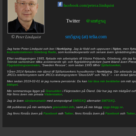
facebook.com/peter.a.lindquist
@sm6gxq
Twitter
©
Peter Lindquist
sm5gxq (at) telia.com
Jag heter
Peter
Lindquist
och bor i
Norrköping
. Jag är född och uppvuxen i
Nybro
, men flytt
kustradiostationen
Göteborg Radio
, som kustradiooperatör och senare även sjöräddningsle
Efter nedläggningen 1995, flyttade min arbetsplats till Västra Frölunda, Göteborg, där jag f
Teknisk samordnare
tillika assisterande sjö- och flygräddningsledare (samt ibland även
Pres
Flygräddningscentralen
, ”Sweden Rescue”, som sedan 1995 tillhör
Sjöfartsverket
.
Våren 2014 flyttades min tjänst till Sjöfartsverkets huvudkontor i
Norrköping
. Där arbetade j
JRCCs telefonsystem samt JRCCs ledningssystem ”DiscoSAR” och ”NILS” – i en delad tjäns
Men sedan 2019-02-01 är jag numera pensionär. Du kan
här läsa min berättelse
om mitt spä
bildspel
.
Min sommarstuga ligger på
Granudden
i Färjestaden på Öland. Där har jag min trädgård och
Här finns även min privata
Väderstation
.
Jag är även
sändareamatör
med anropssignal
SM5GXQ
alternativt
SM7GXQ
.
Allt publiceras på min webbplats
granudden.info
, samt på min blogg
cpgp.blogg.se
.
Jag finns förstås även på
Facebook
och
Twitter
. finns förstås även på
Facebook
och
Twitter
.