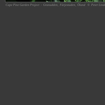
Cape Pine Garden Project
-
Granudden
,
Färjestaden
,
Öland
©
Peter Lind