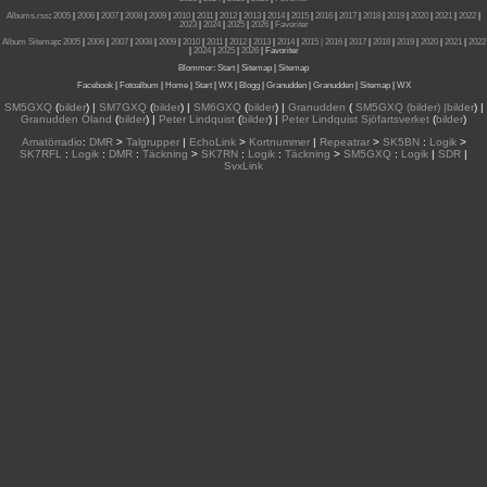
Albums.rss
:
2005
|
2006
|
2007
|
2008
|
2009
|
2010
|
2011
|
2012
|
2013
|
2014
|
2015
|
2016
|
2017
|
2018
|
2019
|
2020
|
2021
|
2022
|
2023
|
2024
|
2025
|
2026
|
Favoriter
Album Sitemap
:
2005
|
2006
|
2007
|
2008
|
2009
|
2010
|
2011
|
2012
|
2013
|
2014
|
2015
| 2016
|
2017
|
2018
|
2019
|
2020
|
2021
|
2022
|
2024
|
2025
|
2026
|
Favoriter
Blommor
:
Start
|
Sitemap
|
Sitemap
Facebook
|
Fotoalbum
|
Home
|
Start
|
WX
|
Blogg
|
Granudden
|
Granudden
|
Sitemap
|
WX
SM5GXQ
(
bilder
) |
SM7GXQ
(
bilder
) |
SM6GXQ
(
bilder
) |
Granudden
(
SM5GXQ (bilder) |bilder
) |
Granudden Öland
(
bilder
) |
Peter Lindquist
(
bilder
) |
Peter Lindquist Sjöfartsverket
(
bilder
)
Amatörradio
:
DMR
>
Talgrupper
|
EchoLink
>
Kortnummer
|
Repeatrar
>
SK5BN
:
Logik
>
SK7RFL
:
Logik
:
DMR
:
Täckning
>
SK7RN
:
Logik
:
Täckning
>
SM5GXQ
:
Logik
|
SDR
|
SvxLink