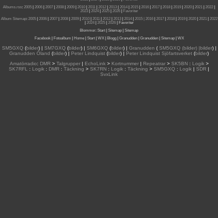
Albums.rss
:
2005
|
2006
|
2007
|
2008
|
2009
|
2010
|
2011
|
2012
|
2013
|
2014
|
2015
|
2016
|
2017
|
2018
|
2019
|
2020
|
2021
|
2022
|
2023
|
2024
|
2025
|
2026
|
Favoriter
Album Sitemap
:
2005
|
2006
|
2007
|
2008
|
2009
|
2010
|
2011
|
2012
|
2013
|
2014
|
2015
| 2016
|
2017
|
2018
|
2019
|
2020
|
2021
|
2022
|
2024
|
2025
|
2026
|
Favoriter
Blommor
:
Start
|
Sitemap
|
Sitemap
Facebook
|
Fotoalbum
|
Home
|
Start
|
WX
|
Blogg
|
Granudden
|
Granudden
|
Sitemap
|
WX
SM5GXQ
(
bilder
) |
SM7GXQ
(
bilder
) |
SM6GXQ
(
bilder
) |
Granudden
(
SM5GXQ (bilder) |bilder
) |
Granudden Öland
(
bilder
) |
Peter Lindquist
(
bilder
) |
Peter Lindquist Sjöfartsverket
(
bilder
)
Amatörradio
:
DMR
>
Talgrupper
|
EchoLink
>
Kortnummer
|
Repeatrar
>
SK5BN
:
Logik
>
SK7RFL
:
Logik
:
DMR
:
Täckning
>
SK7RN
:
Logik
:
Täckning
>
SM5GXQ
:
Logik
|
SDR
|
SvxLink