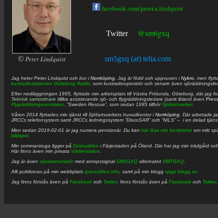
facebook.com/peter.a.lindquist
@sm6gxq
Twitter
©
Peter Lindquist
sm5gxq (at) telia.com
Jag heter
Peter
Lindquist
och bor i
Norrköping
. Jag är född och uppvuxen i
Nybro
, men flytt
kustradiostationen
Göteborg Radio
, som kustradiooperatör och senare även sjöräddningsle
Efter nedläggningen 1995, flyttade min arbetsplats till Västra Frölunda, Göteborg, där jag f
Teknisk samordnare
tillika assisterande sjö- och flygräddningsledare (samt ibland även
Pres
Flygräddningscentralen
, ”Sweden Rescue”, som sedan 1995 tillhör
Sjöfartsverket
.
Våren 2014 flyttades min tjänst till Sjöfartsverkets huvudkontor i
Norrköping
. Där arbetade j
JRCCs telefonsystem samt JRCCs ledningssystem ”DiscoSAR” och ”NILS” – i en delad tjäns
Men sedan 2019-02-01 är jag numera pensionär. Du kan
här läsa min berättelse
om mitt spä
bildspel
.
Min sommarstuga ligger på
Granudden
i Färjestaden på Öland. Där har jag min trädgård och
Här finns även min privata
Väderstation
.
Jag är även
sändareamatör
med anropssignal
SM5GXQ
alternativt
SM7GXQ
.
Allt publiceras på min webbplats
granudden.info
, samt på min blogg
cpgp.blogg.se
.
Jag finns förstås även på
Facebook
och
Twitter
. finns förstås även på
Facebook
och
Twitter
.