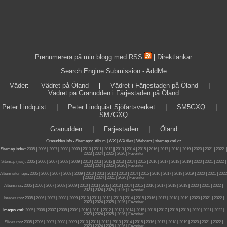
Prenumerera på min blogg med RSS
|
Direktlänkar
Search Engine Submission - AddMe
Väder
:
Vädret på Öland
|
Vädret i Färjestaden på Öland
|
Vädret på Granudden i Färjestaden på Öland
Peter Lindquist
|
Peter Lindquist Sjöfartsverket
|
SM5GXQ
|
SM7GXQ
Granudden
|
Färjestaden
|
Öland
Granudden.info
-
Sitemaps
:
Album
|
WX
|
WX files |
Webcam |
sitemap.xml.gz
Sitemap index:
2005
|
2006
|
2007
|
2008
|
2009
|
2010
|
2011
|
2012
|
2013
|
2014
|
2015
|
2016
|
2017
|
2018
|
2019
|
2020
|
2021
|
2022
|
2023
|
2024
|
2025
|
2026
|
Favoriter
Sitemap (rss):
2005
|
2006
|
2007
|
2008
|
2009
|
2010
|
2011
|
2012
|
2013
|
2014
|
2015
|
2016
|
2017
|
2018
|
2019
|
2020
|
2021
|
2022
|
2023
|
2024
|
2025
|
2026
|
Favoriter
Album sitemaps
:
2005
|
2006
|
2007
|
2008
|
2009
|
2010
|
2011
|
2012
|
2013
|
2014
|
2015
|
2016
|
2017
|
2018
|
2019
|
2020
|
2021
|
2022
|
2023
|
2024
|
2025
|
2026
|
Favoriter
Album.rss
:
2005
|
2006
|
2007
|
2008
|
2009
|
2010
|
2011
|
2012
|
2013
|
2014
|
2015
|
2016
|
2017
|
2018
|
2019
|
2020
|
2021
|
2022
|
2023
|
2024
|
2025
|
2026
|
Favoriter
Images.rss
:
2005
|
2006
|
2007
|
2008
|
2009
|
2010
|
2011
|
2012
|
2013
|
2014
|
2015
|
2016
|
2017
|
2018
|
2019
|
2020
|
2021
|
2022
|
2023
|
2024
|
2025
|
2026
|
Favoriter
Images.xml:
2005
|
2006
|
2007
|
2008
|
2009
|
2010
|
2011
|
2012
|
2013
|
2014
|
2015
|
2016
|
2017
|
2018
|
2019
|
2020
|
2021
|
2022
|
2023
|
2024
|
2025
|
2026
|
Favoriter
Slides.rss
:
2005
|
2006
|
2007
|
2008
|
2009
|
2010
|
2011
|
2012
|
2013
|
2014
|
2015
|
2016
|
2017
|
2018
|
2019
|
2020
|
2021
|
2022
|
2023
|
2024
|
2025
|
2026
|
Favoriter