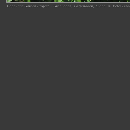
Cape Pine Garden Project
-
Granudden
,
Färjestaden
,
Öland
©
Peter Lind