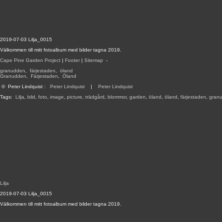
2019-07-03 Lilja_0015
Välkommen till mitt fotoalbum med bilder tagna 2019.
Cape Pine Garden Project
|
Footer
|
Sitemap
-
granudden
,
färjestaden
,
öland
Granudden
,
Färjestaden
,
Öland
©
Peter Lindquist
:
Peter Lindquist
|
Peter Lindquist
Tags:
Lilja
,
bild
,
foto
,
image
,
picture
,
trädgård
,
blommor
,
garden
,
öland
,
öland
,
färjestaden
,
gran
Lilja
2019-07-03 Lilja_0015
Välkommen till mitt fotoalbum med bilder tagna 2019.