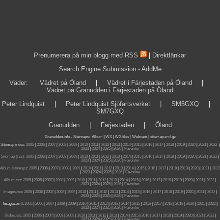
Prenumerera på min blogg med RSS
|
Direktlänkar
Search Engine Submission - AddMe
Väder
:
Vädret på Öland
|
Vädret i Färjestaden på Öland
|
Vädret på Granudden i Färjestaden på Öland
Peter Lindquist
|
Peter Lindquist Sjöfartsverket
|
SM5GXQ
|
SM7GXQ
Granudden
|
Färjestaden
|
Öland
Granudden.info
-
Sitemaps
:
Album
|
WX
|
WX files |
Webcam |
sitemap.xml.gz
Sitemap index:
2005
|
2006
|
2007
|
2008
|
2009
|
2010
|
2011
|
2012
|
2013
|
2014
|
2015
|
2016
|
2017
|
2018
|
2019
|
2020
|
2021
|
2022
|
2023
|
2024
|
2025
|
2026
|
Favoriter
Sitemap (rss):
2005
|
2006
|
2007
|
2008
|
2009
|
2010
|
2011
|
2012
|
2013
|
2014
|
2015
|
2016
|
2017
|
2018
|
2019
|
2020
|
2021
|
2022
|
2023
|
2024
|
2025
|
2026
|
Favoriter
Album sitemaps
:
2005
|
2006
|
2007
|
2008
|
2009
|
2010
|
2011
|
2012
|
2013
|
2014
|
2015
|
2016
|
2017
|
2018
|
2019
|
2020
|
2021
|
2022
|
2023
|
2024
|
2025
|
2026
|
Favoriter
Album.rss
:
2005
|
2006
|
2007
|
2008
|
2009
|
2010
|
2011
|
2012
|
2013
|
2014
|
2015
|
2016
|
2017
|
2018
|
2019
|
2020
|
2021
|
2022
|
2023
|
2024
|
2025
|
2026
|
Favoriter
Images.rss
:
2005
|
2006
|
2007
|
2008
|
2009
|
2010
|
2011
|
2012
|
2013
|
2014
|
2015
|
2016
|
2017
|
2018
|
2019
|
2020
|
2021
|
2022
|
2023
|
2024
|
2025
|
2026
|
Favoriter
Images.xml:
2005
|
2006
|
2007
|
2008
|
2009
|
2010
|
2011
|
2012
|
2013
|
2014
|
2015
|
2016
|
2017
|
2018
|
2019
|
2020
|
2021
|
2022
|
2023
|
2024
|
2025
|
2026
|
Favoriter
Slides.rss
:
2005
|
2006
|
2007
|
2008
|
2009
|
2010
|
2011
|
2012
|
2013
|
2014
|
2015
|
2016
|
2017
|
2018
|
2019
|
2020
|
2021
|
2022
|
2023
|
2024
|
2025
|
2026
|
Favoriter