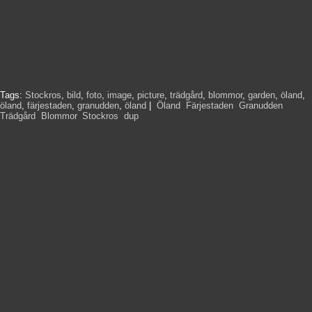
Tags:
Stockros
,
bild
,
foto
,
image
,
picture
,
trädgård
,
blommor
,
garden
,
öland
,
öland
,
färjestaden
,
granudden
,
öland
|
Öland
,
Färjestaden
,
Granudden
,
Trädgård
,
Blommor
,
Stockros
,
dup
,