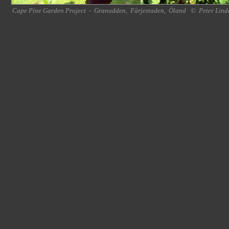
Cape Pine Garden Project
-
Granudden
,
Färjestaden
,
Öland
©
Peter Lind