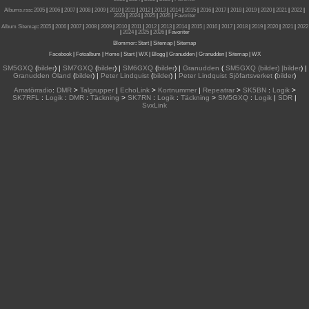
Albums.rss
:
2005
|
2006
|
2007
|
2008
|
2009
|
2010
|
2011
|
2012
|
2013
|
2014
|
2015
|
2016
|
2017
|
2018
|
2019
|
2020
|
2021
|
2022
|
2023
|
2024
|
2025
|
2026
|
Favoriter
Album Sitemap
:
2005
|
2006
|
2007
|
2008
|
2009
|
2010
|
2011
|
2012
|
2013
|
2014
|
2015
| 2016
|
2017
|
2018
|
2019
|
2020
|
2021
|
2022
|
2024
|
2025
|
2026
|
Favoriter
Blommor
:
Start
|
Sitemap
|
Sitemap
Facebook
|
Fotoalbum
|
Home
|
Start
|
WX
|
Blogg
|
Granudden
|
Granudden
|
Sitemap
|
WX
SM5GXQ
(
bilder
) |
SM7GXQ
(
bilder
) |
SM6GXQ
(
bilder
) |
Granudden
(
SM5GXQ (bilder) |bilder
) |
Granudden Öland
(
bilder
) |
Peter Lindquist
(
bilder
) |
Peter Lindquist Sjöfartsverket
(
bilder
)
Amatörradio
:
DMR
>
Talgrupper
|
EchoLink
>
Kortnummer
|
Repeatrar
>
SK5BN
:
Logik
>
SK7RFL
:
Logik
:
DMR
:
Täckning
>
SK7RN
:
Logik
:
Täckning
>
SM5GXQ
:
Logik
|
SDR
|
SvxLink