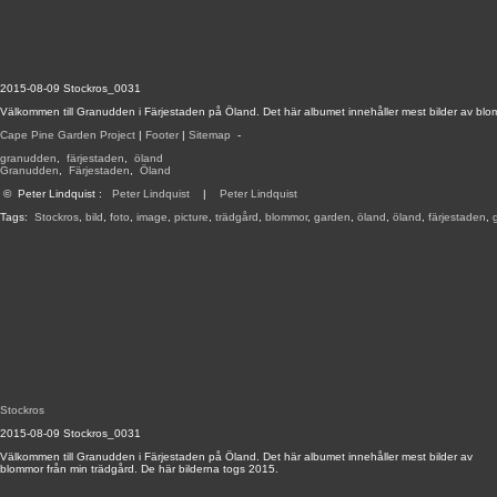
2015-08-09 Stockros_0031
Välkommen till Granudden i Färjestaden på Öland. Det här albumet innehåller mest bilder av blo
Cape Pine Garden Project
|
Footer
|
Sitemap
-
granudden
,
färjestaden
,
öland
Granudden
,
Färjestaden
,
Öland
©
Peter Lindquist
:
Peter Lindquist
|
Peter Lindquist
Tags:
Stockros
,
bild
,
foto
,
image
,
picture
,
trädgård
,
blommor
,
garden
,
öland
,
öland
,
färjestaden
,
Stockros
2015-08-09 Stockros_0031
Välkommen till Granudden i Färjestaden på Öland. Det här albumet innehåller mest bilder av
blommor från min trädgård. De här bilderna togs 2015.