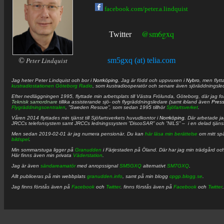
facebook.com/peter.a.lindquist
@sm6gxq
Twitter
©
Peter Lindquist
sm5gxq (at) telia.com
Jag heter
Peter
Lindquist
och bor i
Norrköping
. Jag är född och uppvuxen i
Nybro
, men flytt
kustradiostationen
Göteborg Radio
, som kustradiooperatör och senare även sjöräddningsle
Efter nedläggningen 1995, flyttade min arbetsplats till Västra Frölunda, Göteborg, där jag f
Teknisk samordnare
tillika assisterande sjö- och flygräddningsledare (samt ibland även
Pres
Flygräddningscentralen
, ”Sweden Rescue”, som sedan 1995 tillhör
Sjöfartsverket
.
Våren 2014 flyttades min tjänst till Sjöfartsverkets huvudkontor i
Norrköping
. Där arbetade j
JRCCs telefonsystem samt JRCCs ledningssystem ”DiscoSAR” och ”NILS” – i en delad tjäns
Men sedan 2019-02-01 är jag numera pensionär. Du kan
här läsa min berättelse
om mitt spä
bildspel
.
Min sommarstuga ligger på
Granudden
i Färjestaden på Öland. Där har jag min trädgård och
Här finns även min privata
Väderstation
.
Jag är även
sändareamatör
med anropssignal
SM5GXQ
alternativt
SM7GXQ
.
Allt publiceras på min webbplats
granudden.info
, samt på min blogg
cpgp.blogg.se
.
Jag finns förstås även på
Facebook
och
Twitter
. finns förstås även på
Facebook
och
Twitter
.