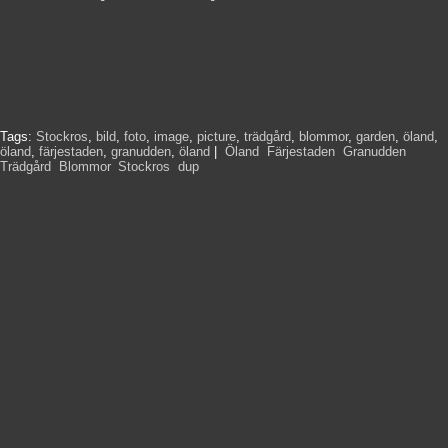
Tags:
Stockros
,
bild
,
foto
,
image
,
picture
,
trädgård
,
blommor
,
garden
,
öland
,
öland
,
färjestaden
,
granudden
,
öland
|
Öland
,
Färjestaden
,
Granudden
,
Trädgård
,
Blommor
,
Stockros
,
dup
,