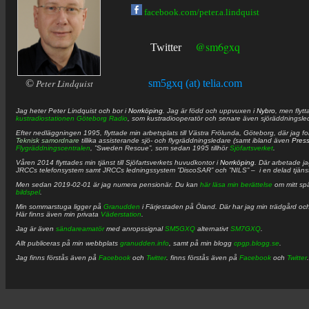
facebook.com/peter.a.lindquist
@sm6gxq
Twitter
©
Peter Lindquist
sm5gxq (at) telia.com
Jag heter
Peter
Lindquist
och bor i
Norrköping
. Jag är född och uppvuxen i
Nybro
, men flytt
kustradiostationen
Göteborg Radio
, som kustradiooperatör och senare även sjöräddningsle
Efter nedläggningen 1995, flyttade min arbetsplats till Västra Frölunda, Göteborg, där jag f
Teknisk samordnare
tillika assisterande sjö- och flygräddningsledare (samt ibland även
Pres
Flygräddningscentralen
, ”Sweden Rescue”, som sedan 1995 tillhör
Sjöfartsverket
.
Våren 2014 flyttades min tjänst till Sjöfartsverkets huvudkontor i
Norrköping
. Där arbetade j
JRCCs telefonsystem samt JRCCs ledningssystem ”DiscoSAR” och ”NILS” – i en delad tjäns
Men sedan 2019-02-01 är jag numera pensionär. Du kan
här läsa min berättelse
om mitt spä
bildspel
.
Min sommarstuga ligger på
Granudden
i Färjestaden på Öland. Där har jag min trädgård och
Här finns även min privata
Väderstation
.
Jag är även
sändareamatör
med anropssignal
SM5GXQ
alternativt
SM7GXQ
.
Allt publiceras på min webbplats
granudden.info
, samt på min blogg
cpgp.blogg.se
.
Jag finns förstås även på
Facebook
och
Twitter
. finns förstås även på
Facebook
och
Twitter
.