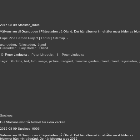
2015-08-09 Stockros_0006
Välkommen till Granudden i Färjestaden på Öland. Det här albumet innehåller mest bilder av blo
Cape Pine Garden Project
|
Footer
|
Sitemap
-
granudden
,
färjestaden
,
öland
Granudden
,
Färjestaden
,
Öland
©
Peter Lindquist
:
Peter Lindquist
|
Peter Lindquist
Tags:
Stockros
,
bild
,
foto
,
image
,
picture
,
trädgård
,
blommor
,
garden
,
öland
,
öland
,
färjestaden
,
Stockros
Gul Stockros mot blå himmel blir extra vackert.
2015-08-09 Stockros_0006
Välkommen till Granudden i Färjestaden på Öland. Det här albumet innehåller mest bilder av
blommor från min trädgård. De här bilderna togs 2015.