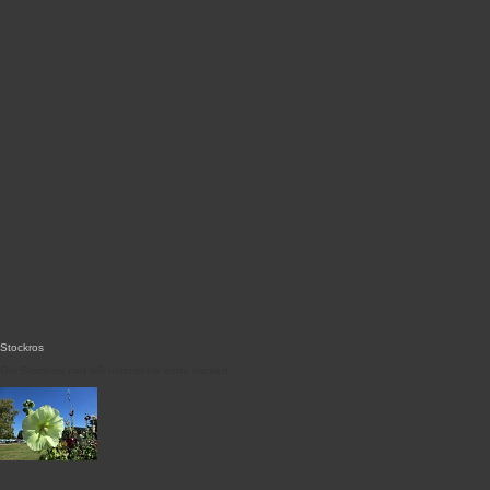
Stockros
Gul Stockros mot blå himmel blir extra vackert.