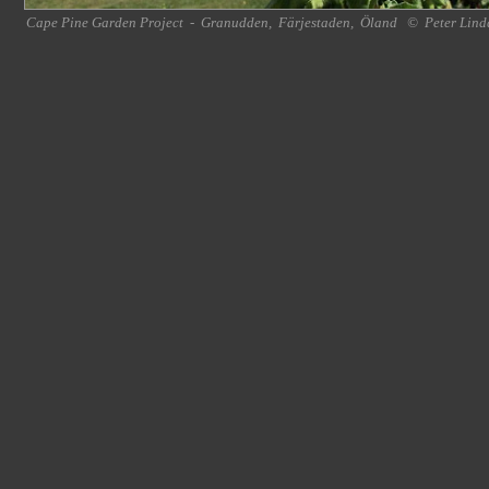
Cape Pine Garden Project
-
Granudden
,
Färjestaden
,
Öland
©
Peter Lind