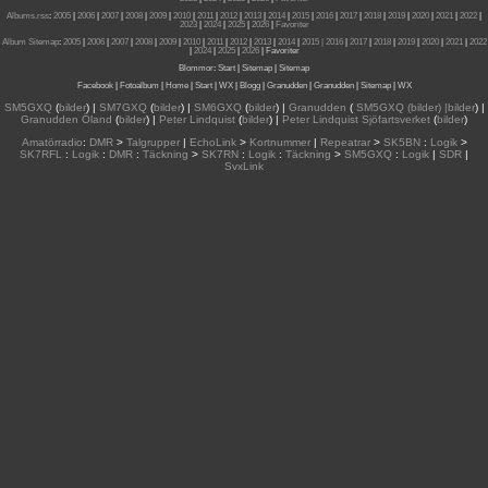
Albums.rss
:
2005
|
2006
|
2007
|
2008
|
2009
|
2010
|
2011
|
2012
|
2013
|
2014
|
2015
|
2016
|
2017
|
2018
|
2019
|
2020
|
2021
|
2022
|
2023
|
2024
|
2025
|
2026
|
Favoriter
Album Sitemap
:
2005
|
2006
|
2007
|
2008
|
2009
|
2010
|
2011
|
2012
|
2013
|
2014
|
2015
| 2016
|
2017
|
2018
|
2019
|
2020
|
2021
|
2022
|
2024
|
2025
|
2026
|
Favoriter
Blommor
:
Start
|
Sitemap
|
Sitemap
Facebook
|
Fotoalbum
|
Home
|
Start
|
WX
|
Blogg
|
Granudden
|
Granudden
|
Sitemap
|
WX
SM5GXQ
(
bilder
) |
SM7GXQ
(
bilder
) |
SM6GXQ
(
bilder
) |
Granudden
(
SM5GXQ (bilder) |bilder
) |
Granudden Öland
(
bilder
) |
Peter Lindquist
(
bilder
) |
Peter Lindquist Sjöfartsverket
(
bilder
)
Amatörradio
:
DMR
>
Talgrupper
|
EchoLink
>
Kortnummer
|
Repeatrar
>
SK5BN
:
Logik
>
SK7RFL
:
Logik
:
DMR
:
Täckning
>
SK7RN
:
Logik
:
Täckning
>
SM5GXQ
:
Logik
|
SDR
|
SvxLink