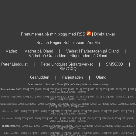
Prenumerera på min blogg med RSS
|
Direktlänkar
Search Engine Submission - AddMe
Väder
:
Vädret på Öland
|
Vädret i Färjestaden på Öland
|
Vädret på Granudden i Färjestaden på Öland
Peter Lindquist
|
Peter Lindquist Sjöfartsverket
|
SM5GXQ
|
SM7GXQ
Granudden
|
Färjestaden
|
Öland
Granudden.info
-
Sitemaps
:
Album
|
WX
|
WX files |
Webcam |
sitemap.xml.gz
Sitemap index:
2005
|
2006
|
2007
|
2008
|
2009
|
2010
|
2011
|
2012
|
2013
|
2014
|
2015
|
2016
|
2017
|
2018
|
2019
|
2020
|
2021
|
2022
|
2023
|
2024
|
2025
|
2026
|
Favoriter
Sitemap (rss):
2005
|
2006
|
2007
|
2008
|
2009
|
2010
|
2011
|
2012
|
2013
|
2014
|
2015
|
2016
|
2017
|
2018
|
2019
|
2020
|
2021
|
2022
|
2023
|
2024
|
2025
|
2026
|
Favoriter
Album sitemaps
:
2005
|
2006
|
2007
|
2008
|
2009
|
2010
|
2011
|
2012
|
2013
|
2014
|
2015
|
2016
|
2017
|
2018
|
2019
|
2020
|
2021
|
2022
|
2023
|
2024
|
2025
|
2026
|
Favoriter
Album.rss
:
2005
|
2006
|
2007
|
2008
|
2009
|
2010
|
2011
|
2012
|
2013
|
2014
|
2015
|
2016
|
2017
|
2018
|
2019
|
2020
|
2021
|
2022
|
2023
|
2024
|
2025
|
2026
|
Favoriter
Images.rss
:
2005
|
2006
|
2007
|
2008
|
2009
|
2010
|
2011
|
2012
|
2013
|
2014
|
2015
|
2016
|
2017
|
2018
|
2019
|
2020
|
2021
|
2022
|
2023
|
2024
|
2025
|
2026
|
Favoriter
Images.xml:
2005
|
2006
|
2007
|
2008
|
2009
|
2010
|
2011
|
2012
|
2013
|
2014
|
2015
|
2016
|
2017
|
2018
|
2019
|
2020
|
2021
|
2022
|
2023
|
2024
|
2025
|
2026
|
Favoriter
Slides.rss
:
2005
|
2006
|
2007
|
2008
|
2009
|
2010
|
2011
|
2012
|
2013
|
2014
|
2015
|
2016
|
2017
|
2018
|
2019
|
2020
|
2021
|
2022
|
2023
|
2024
|
2025
|
2026
|
Favoriter