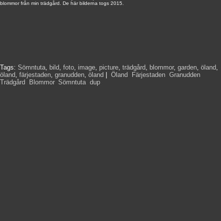
blommor från min trädgård. De här bilderna togs 2015.
Tags:
Sömntuta
,
bild
,
foto
,
image
,
picture
,
trädgård
,
blommor
,
garden
,
öland
,
öland
,
färjestaden
,
granudden
,
öland
|
Öland
,
Färjestaden
,
Granudden
,
Trädgård
,
Blommor
,
Sömntuta
,
dup
,