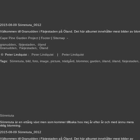
2015-08-09 Sömntuta_0012
Välkommen till Granudden i Färjestaden på Öland. Det här albumet innehåller mest bilder av blo
Cape Pine Garden Project
|
Footer
|
Sitemap
-
granudden
,
färjestaden
,
öland
Granudden
,
Färjestaden
,
Öland
©
Peter Lindquist
:
Peter Lindquist
|
Peter Lindquist
Tags:
Sömntuta
,
bild
,
foto
,
image
,
picture
,
trädgård
,
blommor
,
garden
,
öland
,
öland
,
färjestaden
Sömntuta
Sömntuta är en ettårig växt men som kommer tillbaka hos mej år efter år och med ännu mera
riklig blomning.
2015-08-09 Sömntuta_0012
Välkommen till Granudden i Färjestaden på Öland. Det här albumet innehåller mest bilder av