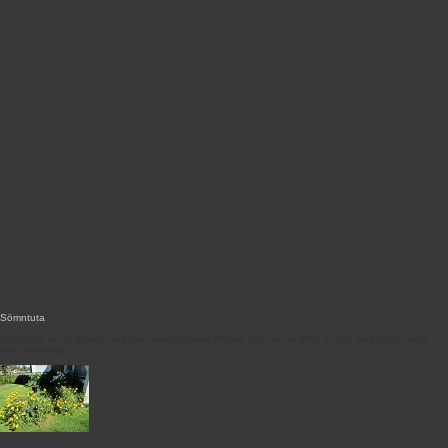
Sömntuta
Sömntuta är en ettårig växt men som kommer tillbaka hos mej år efter år och med ännu mera
riklig blomning.