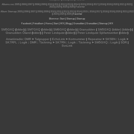
Albums.rss
:
2005
|
2006
|
2007
|
2008
|
2009
|
2010
|
2011
|
2012
|
2013
|
2014
|
2015
|
2016
|
2017
|
2018
|
2019
|
2020
|
2021
|
2022
|
2023
|
2024
|
2025
|
2026
|
Favoriter
Album Sitemap
:
2005
|
2006
|
2007
|
2008
|
2009
|
2010
|
2011
|
2012
|
2013
|
2014
|
2015
| 2016
|
2017
|
2018
|
2019
|
2020
|
2021
|
2022
|
2024
|
2025
|
2026
|
Favoriter
Blommor
:
Start
|
Sitemap
|
Sitemap
Facebook
|
Fotoalbum
|
Home
|
Start
|
WX
|
Blogg
|
Granudden
|
Granudden
|
Sitemap
|
WX
SM5GXQ
(
bilder
) |
SM7GXQ
(
bilder
) |
SM6GXQ
(
bilder
) |
Granudden
(
SM5GXQ (bilder) |bilder
) |
Granudden Öland
(
bilder
) |
Peter Lindquist
(
bilder
) |
Peter Lindquist Sjöfartsverket
(
bilder
)
Amatörradio
:
DMR
>
Talgrupper
|
EchoLink
>
Kortnummer
|
Repeatrar
>
SK5BN
:
Logik
>
SK7RFL
:
Logik
:
DMR
:
Täckning
>
SK7RN
:
Logik
:
Täckning
>
SM5GXQ
:
Logik
|
SDR
|
SvxLink