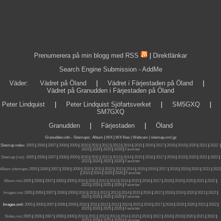
Prenumerera på min blogg med RSS
|
Direktlänkar
Search Engine Submission - AddMe
Väder
:
Vädret på Öland
|
Vädret i Färjestaden på Öland
|
Vädret på Granudden i Färjestaden på Öland
Peter Lindquist
|
Peter Lindquist Sjöfartsverket
|
SM5GXQ
|
SM7GXQ
Granudden
|
Färjestaden
|
Öland
Granudden.info
-
Sitemaps
:
Album
|
WX
|
WX files |
Webcam |
sitemap.xml.gz
Sitemap index:
2005
|
2006
|
2007
|
2008
|
2009
|
2010
|
2011
|
2012
|
2013
|
2014
|
2015
|
2016
|
2017
|
2018
|
2019
|
2020
|
2021
|
2022
|
2023
|
2024
|
2025
|
2026
|
Favoriter
Sitemap (rss):
2005
|
2006
|
2007
|
2008
|
2009
|
2010
|
2011
|
2012
|
2013
|
2014
|
2015
|
2016
|
2017
|
2018
|
2019
|
2020
|
2021
|
2022
|
2023
|
2024
|
2025
|
2026
|
Favoriter
Album sitemaps
:
2005
|
2006
|
2007
|
2008
|
2009
|
2010
|
2011
|
2012
|
2013
|
2014
|
2015
|
2016
|
2017
|
2018
|
2019
|
2020
|
2021
|
2022
|
2023
|
2024
|
2025
|
2026
|
Favoriter
Album.rss
:
2005
|
2006
|
2007
|
2008
|
2009
|
2010
|
2011
|
2012
|
2013
|
2014
|
2015
|
2016
|
2017
|
2018
|
2019
|
2020
|
2021
|
2022
|
2023
|
2024
|
2025
|
2026
|
Favoriter
Images.rss
:
2005
|
2006
|
2007
|
2008
|
2009
|
2010
|
2011
|
2012
|
2013
|
2014
|
2015
|
2016
|
2017
|
2018
|
2019
|
2020
|
2021
|
2022
|
2023
|
2024
|
2025
|
2026
|
Favoriter
Images.xml:
2005
|
2006
|
2007
|
2008
|
2009
|
2010
|
2011
|
2012
|
2013
|
2014
|
2015
|
2016
|
2017
|
2018
|
2019
|
2020
|
2021
|
2022
|
2023
|
2024
|
2025
|
2026
|
Favoriter
Slides.rss
:
2005
|
2006
|
2007
|
2008
|
2009
|
2010
|
2011
|
2012
|
2013
|
2014
|
2015
|
2016
|
2017
|
2018
|
2019
|
2020
|
2021
|
2022
|
2023
|
2024
|
2025
|
2026
|
Favoriter