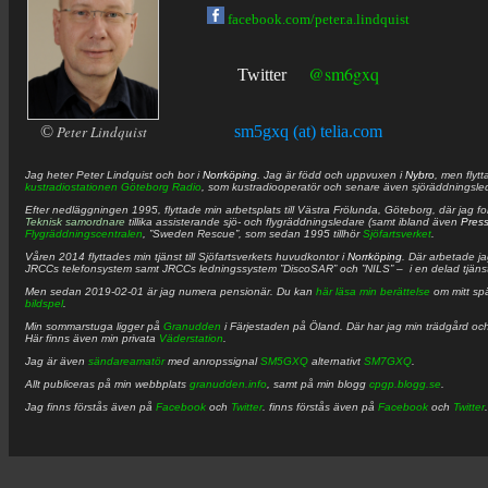
facebook.com/peter.a.lindquist
@sm6gxq
Twitter
©
Peter Lindquist
sm5gxq (at) telia.com
Jag heter
Peter
Lindquist
och bor i
Norrköping
. Jag är född och uppvuxen i
Nybro
, men flytt
kustradiostationen
Göteborg Radio
, som kustradiooperatör och senare även sjöräddningsle
Efter nedläggningen 1995, flyttade min arbetsplats till Västra Frölunda, Göteborg, där jag f
Teknisk samordnare
tillika assisterande sjö- och flygräddningsledare (samt ibland även
Pres
Flygräddningscentralen
, ”Sweden Rescue”, som sedan 1995 tillhör
Sjöfartsverket
.
Våren 2014 flyttades min tjänst till Sjöfartsverkets huvudkontor i
Norrköping
. Där arbetade j
JRCCs telefonsystem samt JRCCs ledningssystem ”DiscoSAR” och ”NILS” – i en delad tjäns
Men sedan 2019-02-01 är jag numera pensionär. Du kan
här läsa min berättelse
om mitt spä
bildspel
.
Min sommarstuga ligger på
Granudden
i Färjestaden på Öland. Där har jag min trädgård och
Här finns även min privata
Väderstation
.
Jag är även
sändareamatör
med anropssignal
SM5GXQ
alternativt
SM7GXQ
.
Allt publiceras på min webbplats
granudden.info
, samt på min blogg
cpgp.blogg.se
.
Jag finns förstås även på
Facebook
och
Twitter
. finns förstås även på
Facebook
och
Twitter
.