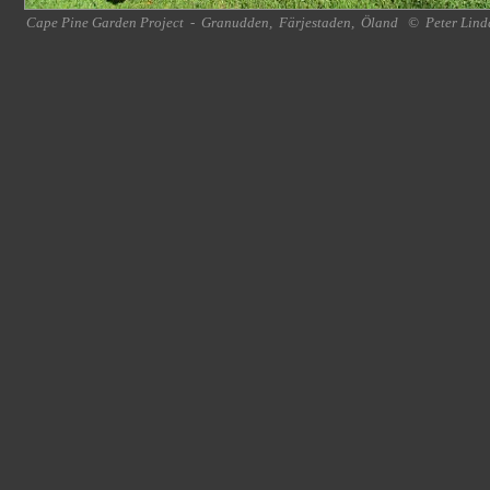
Cape Pine Garden Project
-
Granudden
,
Färjestaden
,
Öland
©
Peter Lind