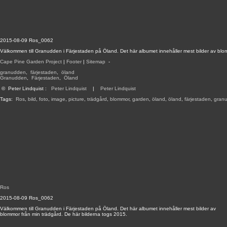
2015-08-09 Ros_0062
Välkommen till Granudden i Färjestaden på Öland. Det här albumet innehåller mest bilder av blo
Cape Pine Garden Project
|
Footer
|
Sitemap
-
granudden
,
färjestaden
,
öland
Granudden
,
Färjestaden
,
Öland
©
Peter Lindquist
:
Peter Lindquist
|
Peter Lindquist
Tags:
Ros
,
bild
,
foto
,
image
,
picture
,
trädgård
,
blommor
,
garden
,
öland
,
öland
,
färjestaden
,
gran
Ros
2015-08-09 Ros_0062
Välkommen till Granudden i Färjestaden på Öland. Det här albumet innehåller mest bilder av
blommor från min trädgård. De här bilderna togs 2015.