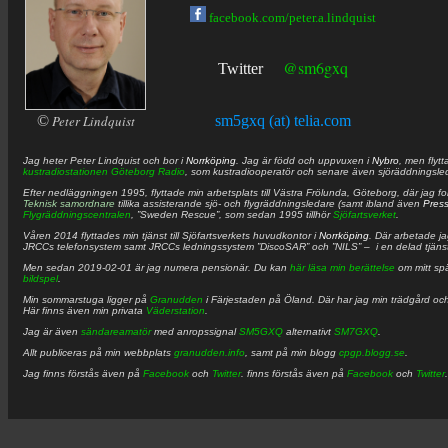
facebook.com/peter.a.lindquist
@sm6gxq
Twitter
©
Peter Lindquist
sm5gxq (at) telia.com
Jag heter
Peter
Lindquist
och bor i
Norrköping
. Jag är född och uppvuxen i
Nybro
, men flytt
kustradiostationen
Göteborg Radio
, som kustradiooperatör och senare även sjöräddningsle
Efter nedläggningen 1995, flyttade min arbetsplats till Västra Frölunda, Göteborg, där jag f
Teknisk samordnare
tillika assisterande sjö- och flygräddningsledare (samt ibland även
Pres
Flygräddningscentralen
, ”Sweden Rescue”, som sedan 1995 tillhör
Sjöfartsverket
.
Våren 2014 flyttades min tjänst till Sjöfartsverkets huvudkontor i
Norrköping
. Där arbetade j
JRCCs telefonsystem samt JRCCs ledningssystem ”DiscoSAR” och ”NILS” – i en delad tjäns
Men sedan 2019-02-01 är jag numera pensionär. Du kan
här läsa min berättelse
om mitt spä
bildspel
.
Min sommarstuga ligger på
Granudden
i Färjestaden på Öland. Där har jag min trädgård och
Här finns även min privata
Väderstation
.
Jag är även
sändareamatör
med anropssignal
SM5GXQ
alternativt
SM7GXQ
.
Allt publiceras på min webbplats
granudden.info
, samt på min blogg
cpgp.blogg.se
.
Jag finns förstås även på
Facebook
och
Twitter
. finns förstås även på
Facebook
och
Twitter
.