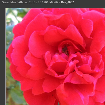
Granudden
/
Album
/
2015
/
08
/
2015-08-09
/
Ros_0062