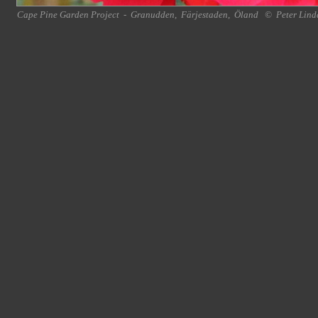
Cape Pine Garden Project
-
Granudden
,
Färjestaden
,
Öland
©
Peter Lind