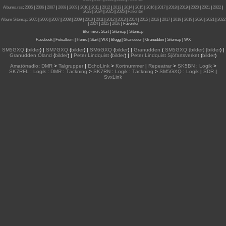
Albums.rss
:
2005
|
2006
|
2007
|
2008
|
2009
|
2010
|
2011
|
2012
|
2013
|
2014
|
2015
|
2016
|
2017
|
2018
|
2019
|
2020
|
2021
|
2022
|
2023
|
2024
|
2025
|
2026
|
Favoriter
Album Sitemap
:
2005
|
2006
|
2007
|
2008
|
2009
|
2010
|
2011
|
2012
|
2013
|
2014
|
2015
| 2016
|
2017
|
2018
|
2019
|
2020
|
2021
|
2022
|
2024
|
2025
|
2026
|
Favoriter
Blommor
:
Start
|
Sitemap
|
Sitemap
Facebook
|
Fotoalbum
|
Home
|
Start
|
WX
|
Blogg
|
Granudden
|
Granudden
|
Sitemap
|
WX
SM5GXQ
(
bilder
) |
SM7GXQ
(
bilder
) |
SM6GXQ
(
bilder
) |
Granudden
(
SM5GXQ (bilder) |bilder
) |
Granudden Öland
(
bilder
) |
Peter Lindquist
(
bilder
) |
Peter Lindquist Sjöfartsverket
(
bilder
)
Amatörradio
:
DMR
>
Talgrupper
|
EchoLink
>
Kortnummer
|
Repeatrar
>
SK5BN
:
Logik
>
SK7RFL
:
Logik
:
DMR
:
Täckning
>
SK7RN
:
Logik
:
Täckning
>
SM5GXQ
:
Logik
|
SDR
|
SvxLink