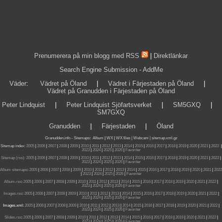
Prenumerera på min blogg med RSS
|
Direktlänkar
Search Engine Submission - AddMe
Väder
:
Vädret på Öland
|
Vädret i Färjestaden på Öland
|
Vädret på Granudden i Färjestaden på Öland
Peter Lindquist
|
Peter Lindquist Sjöfartsverket
|
SM5GXQ
|
SM7GXQ
Granudden
|
Färjestaden
|
Öland
Granudden.info
-
Sitemaps
:
Album
|
WX
|
WX files |
Webcam |
sitemap.xml.gz
Sitemap index:
2005
|
2006
|
2007
|
2008
|
2009
|
2010
|
2011
|
2012
|
2013
|
2014
|
2015
|
2016
|
2017
|
2018
|
2019
|
2020
|
2021
|
2022
|
2023
|
2024
|
2025
|
2026
|
Favoriter
Sitemap (rss):
2005
|
2006
|
2007
|
2008
|
2009
|
2010
|
2011
|
2012
|
2013
|
2014
|
2015
|
2016
|
2017
|
2018
|
2019
|
2020
|
2021
|
2022
|
2023
|
2024
|
2025
|
2026
|
Favoriter
Album sitemaps
:
2005
|
2006
|
2007
|
2008
|
2009
|
2010
|
2011
|
2012
|
2013
|
2014
|
2015
|
2016
|
2017
|
2018
|
2019
|
2020
|
2021
|
2022
|
2023
|
2024
|
2025
|
2026
|
Favoriter
Album.rss
:
2005
|
2006
|
2007
|
2008
|
2009
|
2010
|
2011
|
2012
|
2013
|
2014
|
2015
|
2016
|
2017
|
2018
|
2019
|
2020
|
2021
|
2022
|
2023
|
2024
|
2025
|
2026
|
Favoriter
Images.rss
:
2005
|
2006
|
2007
|
2008
|
2009
|
2010
|
2011
|
2012
|
2013
|
2014
|
2015
|
2016
|
2017
|
2018
|
2019
|
2020
|
2021
|
2022
|
2023
|
2024
|
2025
|
2026
|
Favoriter
Images.xml:
2005
|
2006
|
2007
|
2008
|
2009
|
2010
|
2011
|
2012
|
2013
|
2014
|
2015
|
2016
|
2017
|
2018
|
2019
|
2020
|
2021
|
2022
|
2023
|
2024
|
2025
|
2026
|
Favoriter
Slides.rss
:
2005
|
2006
|
2007
|
2008
|
2009
|
2010
|
2011
|
2012
|
2013
|
2014
|
2015
|
2016
|
2017
|
2018
|
2019
|
2020
|
2021
|
2022
|
2023
|
2024
|
2025
|
2026
|
Favoriter