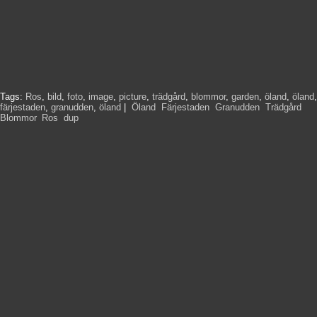
Tags:
Ros
,
bild
,
foto
,
image
,
picture
,
trädgård
,
blommor
,
garden
,
öland
,
öland
,
färjestaden
,
granudden
,
öland
|
Öland
,
Färjestaden
,
Granudden
,
Trädgård
,
Blommor
,
Ros
,
dup
,