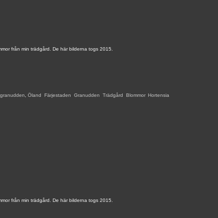
mmor från min trädgård. De här bilderna togs 2015.
granudden
,
Öland
,
Färjestaden
,
Granudden
,
Trädgård
,
Blommor
,
Hortensia
,
mmor från min trädgård. De här bilderna togs 2015.