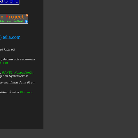
t) telia.com
ick jobb på
ngsledare
och sedermera
ö- och
av
RAKEL
,
Kustradionät
,
ng
och
Systemteknik
.
mmanfattat detta till ett
bilder på mina
Blommor
.