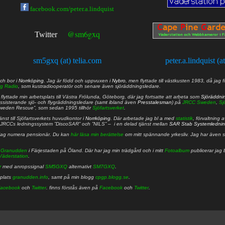
facebook.com/peter.a.lindquist
@sm6gxq
Twitter
sm5gxq (at) telia.com
peter.a.lindquist (a
ch bor i
Norrköping
. Jag är född och uppvuxen i
Nybro
, men flyttade till västkusten 1983, då jag f
g Radio
, som kustradiooperatör och senare även sjöräddningsledare.
lyttade min arbetsplats till Västra Frölunda, Göteborg, där jag fortsatte att arbeta som
Sjöräddni
 assisterande sjö- och flygräddningsledare (samt ibland även
Presstalesman
) på
JRCC Sweden
,
Sj
Sweden Rescue”, som sedan 1995 tillhör
Sjöfartsverket
.
nst till Sjöfartsverkets huvudkontor i
Norrköping
. Där arbetade jag bl a med
statistik
, förvaltning 
JRCCs ledningssystem ”DiscoSAR” och ”NILS” – i en delad tjänst mellan
SAR Stab Systemledni
jag numera pensionär. Du kan
här läsa min berättelse
om mitt spännande yrkesliv. Jag har även sa
å
Granudden
i Färjestaden på Öland. Där har jag min trädgård och i mitt
Fotoalbum
publicerar jag 
Väderstation
.
r
med anropssignal
SM5GXQ
alternativt
SM7GXQ
.
bplats
granudden.info
, samt på min blogg
cpgp.blogg.se
.
acebook
och
Twitter
. finns förstås även på
Facebook
och
Twitter
.