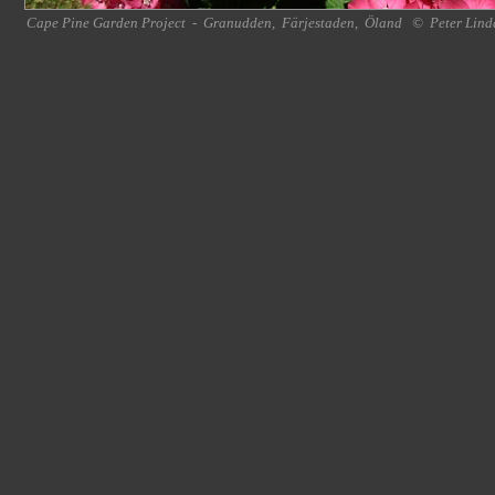
Cape Pine Garden Project
-
Granudden
,
Färjestaden
,
Öland
©
Peter Lind