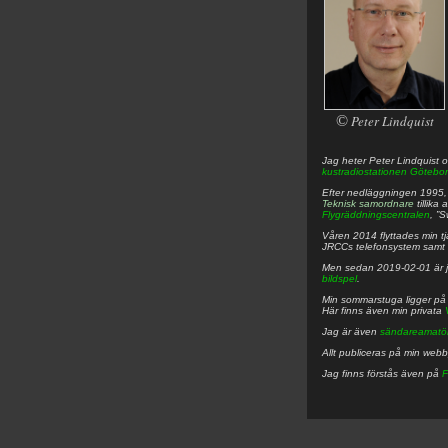
©
Peter Lindquist
Jag heter
Peter
Lindquist
o
kustradiostationen
Götebor
Efter nedläggningen 1995, f
Teknisk samordnare
tillika
Flygräddningscentralen
, ”
Våren 2014 flyttades min tjä
JRCCs telefonsystem samt 
Men sedan 2019-02-01 är 
bildspel
.
Min sommarstuga ligger p
Här finns även min privata
Jag är även
sändareamatö
Allt publiceras på min web
Jag finns förstås även på
F