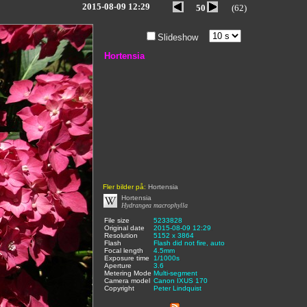
2015-08-09 12:29
50
(62)
Slideshow
Hortensia
Fler bilder på:
Hortensia
Hortensia
Hydrangea macrophylla
File size
:
5233828
,
Original date
:
2015-08-09 12:29
,
Resolution
:
5152 x 3864
,
Flash
:
Flash did not fire, auto
,
Focal length
:
4.5mm
,
Exposure time
:
1/1000s
,
Aperture
:
3.6
,
Metering Mode
:
Multi-segment
,
Camera model
Canon IXUS 170
,
Copyright
:
Peter Lindquist