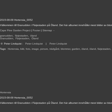
2015-08-09 Hortensia_0052
Välkommen till Granudden i Färjestaden på Öland. Det här albumet innehåller mest bilder av blo
Cape Pine Garden Project
|
Footer
|
Sitemap
-
granudden
,
färjestaden
,
öland
Granudden
,
Färjestaden
,
Öland
©
Peter Lindquist
:
Peter Lindquist
|
Peter Lindquist
Tags:
Hortensia
,
bild
,
foto
,
image
,
picture
,
trädgård
,
blommor
,
garden
,
öland
,
öland
,
färjestaden
,
Hortensia
2015-08-09 Hortensia_0052
Välkommen till Granudden i Färjestaden på Öland. Det här albumet innehåller mest bilder av blo