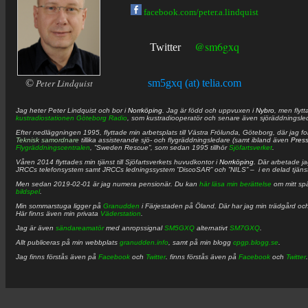
facebook.com/peter.a.lindquist
@sm6gxq
Twitter
©
Peter Lindquist
sm5gxq (at) telia.com
Jag heter
Peter
Lindquist
och bor i
Norrköping
. Jag är född och uppvuxen i
Nybro
, men flytt
kustradiostationen
Göteborg Radio
, som kustradiooperatör och senare även sjöräddningsle
Efter nedläggningen 1995, flyttade min arbetsplats till Västra Frölunda, Göteborg, där jag f
Teknisk samordnare
tillika assisterande sjö- och flygräddningsledare (samt ibland även
Pres
Flygräddningscentralen
, ”Sweden Rescue”, som sedan 1995 tillhör
Sjöfartsverket
.
Våren 2014 flyttades min tjänst till Sjöfartsverkets huvudkontor i
Norrköping
. Där arbetade j
JRCCs telefonsystem samt JRCCs ledningssystem ”DiscoSAR” och ”NILS” – i en delad tjäns
Men sedan 2019-02-01 är jag numera pensionär. Du kan
här läsa min berättelse
om mitt spä
bildspel
.
Min sommarstuga ligger på
Granudden
i Färjestaden på Öland. Där har jag min trädgård och
Här finns även min privata
Väderstation
.
Jag är även
sändareamatör
med anropssignal
SM5GXQ
alternativt
SM7GXQ
.
Allt publiceras på min webbplats
granudden.info
, samt på min blogg
cpgp.blogg.se
.
Jag finns förstås även på
Facebook
och
Twitter
. finns förstås även på
Facebook
och
Twitter
.