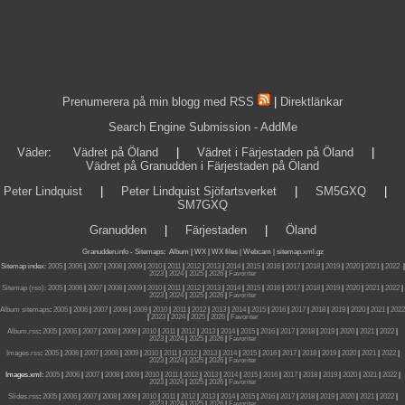
Prenumerera på min blogg med RSS
|
Direktlänkar
Search Engine Submission - AddMe
Väder
:
Vädret på Öland
|
Vädret i Färjestaden på Öland
|
Vädret på Granudden i Färjestaden på Öland
Peter Lindquist
|
Peter Lindquist Sjöfartsverket
|
SM5GXQ
|
SM7GXQ
Granudden
|
Färjestaden
|
Öland
Granudden.info
-
Sitemaps
:
Album
|
WX
|
WX files |
Webcam |
sitemap.xml.gz
Sitemap index:
2005
|
2006
|
2007
|
2008
|
2009
|
2010
|
2011
|
2012
|
2013
|
2014
|
2015
|
2016
|
2017
|
2018
|
2019
|
2020
|
2021
|
2022
|
2023
|
2024
|
2025
|
2026
|
Favoriter
Sitemap (rss):
2005
|
2006
|
2007
|
2008
|
2009
|
2010
|
2011
|
2012
|
2013
|
2014
|
2015
|
2016
|
2017
|
2018
|
2019
|
2020
|
2021
|
2022
|
2023
|
2024
|
2025
|
2026
|
Favoriter
Album sitemaps
:
2005
|
2006
|
2007
|
2008
|
2009
|
2010
|
2011
|
2012
|
2013
|
2014
|
2015
|
2016
|
2017
|
2018
|
2019
|
2020
|
2021
|
2022
|
2023
|
2024
|
2025
|
2026
|
Favoriter
Album.rss
:
2005
|
2006
|
2007
|
2008
|
2009
|
2010
|
2011
|
2012
|
2013
|
2014
|
2015
|
2016
|
2017
|
2018
|
2019
|
2020
|
2021
|
2022
|
2023
|
2024
|
2025
|
2026
|
Favoriter
Images.rss
:
2005
|
2006
|
2007
|
2008
|
2009
|
2010
|
2011
|
2012
|
2013
|
2014
|
2015
|
2016
|
2017
|
2018
|
2019
|
2020
|
2021
|
2022
|
2023
|
2024
|
2025
|
2026
|
Favoriter
Images.xml:
2005
|
2006
|
2007
|
2008
|
2009
|
2010
|
2011
|
2012
|
2013
|
2014
|
2015
|
2016
|
2017
|
2018
|
2019
|
2020
|
2021
|
2022
|
2023
|
2024
|
2025
|
2026
|
Favoriter
Slides.rss
:
2005
|
2006
|
2007
|
2008
|
2009
|
2010
|
2011
|
2012
|
2013
|
2014
|
2015
|
2016
|
2017
|
2018
|
2019
|
2020
|
2021
|
2022
|
2023
|
2024
|
2025
|
2026
|
Favoriter