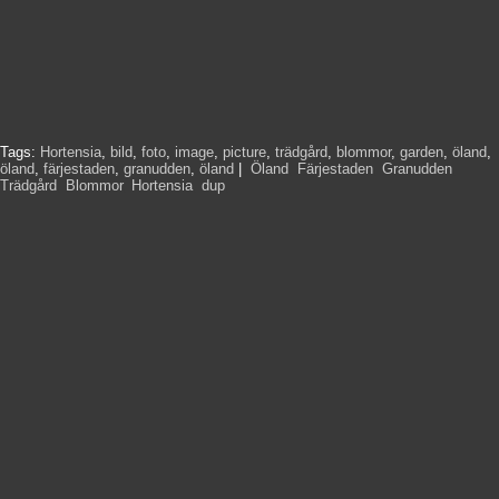
Tags:
Hortensia
,
bild
,
foto
,
image
,
picture
,
trädgård
,
blommor
,
garden
,
öland
,
öland
,
färjestaden
,
granudden
,
öland
|
Öland
,
Färjestaden
,
Granudden
,
Trädgård
,
Blommor
,
Hortensia
,
dup
,