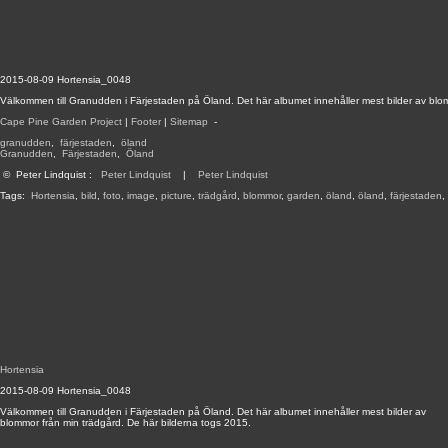
2015-08-09 Hortensia_0048
Välkommen till Granudden i Färjestaden på Öland. Det här albumet innehåller mest bilder av blo
Cape Pine Garden Project
|
Footer
|
Sitemap
-
granudden
,
färjestaden
,
öland
Granudden
,
Färjestaden
,
Öland
©
Peter Lindquist
:
Peter Lindquist
|
Peter Lindquist
Tags:
Hortensia
,
bild
,
foto
,
image
,
picture
,
trädgård
,
blommor
,
garden
,
öland
,
öland
,
färjestaden
,
Hortensia
2015-08-09 Hortensia_0048
Välkommen till Granudden i Färjestaden på Öland. Det här albumet innehåller mest bilder av
blommor från min trädgård. De här bilderna togs 2015.