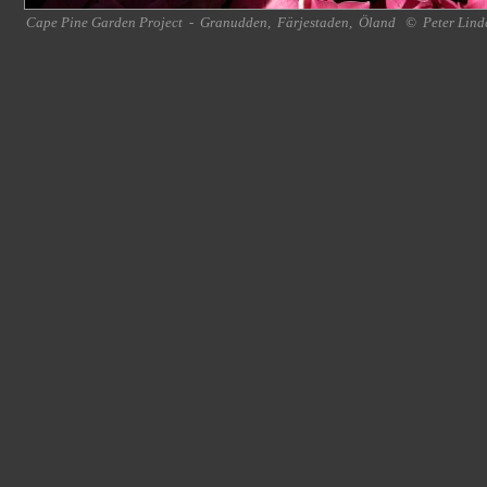
Cape Pine Garden Project
-
Granudden
,
Färjestaden
,
Öland
©
Peter Lind