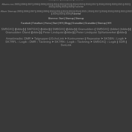
Albums.rss
:
2005
|
2006
|
2007
|
2008
|
2009
|
2010
|
2011
|
2012
|
2013
|
2014
|
2015
|
2016
|
2017
|
2018
|
2019
|
2020
|
2021
|
2022
|
2023
|
2024
|
2025
|
2026
|
Favoriter
Album Sitemap
:
2005
|
2006
|
2007
|
2008
|
2009
|
2010
|
2011
|
2012
|
2013
|
2014
|
2015
| 2016
|
2017
|
2018
|
2019
|
2020
|
2021
|
2022
|
2024
|
2025
|
2026
|
Favoriter
Blommor
:
Start
|
Sitemap
|
Sitemap
Facebook
|
Fotoalbum
|
Home
|
Start
|
WX
|
Blogg
|
Granudden
|
Granudden
|
Sitemap
|
WX
SM5GXQ
(
bilder
) |
SM7GXQ
(
bilder
) |
SM6GXQ
(
bilder
) |
Granudden
(
SM5GXQ (bilder) |bilder
) |
Granudden Öland
(
bilder
) |
Peter Lindquist
(
bilder
) |
Peter Lindquist Sjöfartsverket
(
bilder
)
Amatörradio
:
DMR
>
Talgrupper
|
EchoLink
>
Kortnummer
|
Repeatrar
>
SK5BN
:
Logik
>
SK7RFL
:
Logik
:
DMR
:
Täckning
>
SK7RN
:
Logik
:
Täckning
>
SM5GXQ
:
Logik
|
SDR
|
SvxLink