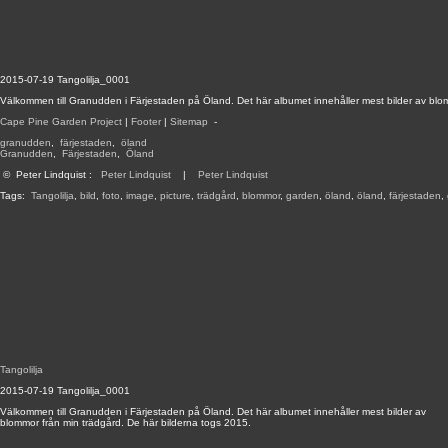
2015-07-19 Tangolilja_0001
Välkommen till Granudden i Färjestaden på Öland. Det här albumet innehåller mest bilder av blo
Cape Pine Garden Project
|
Footer
|
Sitemap
-
granudden
,
färjestaden
,
öland
Granudden
,
Färjestaden
,
Öland
©
Peter Lindquist
:
Peter Lindquist
|
Peter Lindquist
Tags:
Tangolilja
,
bild
,
foto
,
image
,
picture
,
trädgård
,
blommor
,
garden
,
öland
,
öland
,
färjestaden
,
Tangolilja
2015-07-19 Tangolilja_0001
Välkommen till Granudden i Färjestaden på Öland. Det här albumet innehåller mest bilder av
blommor från min trädgård. De här bilderna togs 2015.