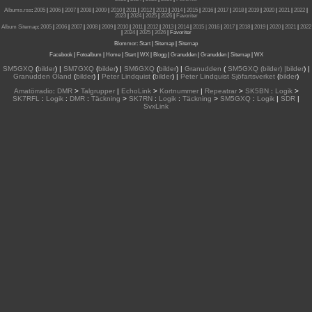
Albums.rss
:
2005
|
2006
|
2007
|
2008
|
2009
|
2010
|
2011
|
2012
|
2013
|
2014
|
2015
|
2016
|
2017
|
2018
|
2019
|
2020
|
2021
|
2022
|
2023
|
2024
|
2025
|
2026
|
Favoriter
Album Sitemap
:
2005
|
2006
|
2007
|
2008
|
2009
|
2010
|
2011
|
2012
|
2013
|
2014
|
2015
| 2016
|
2017
|
2018
|
2019
|
2020
|
2021
|
2022
|
2024
|
2025
|
2026
|
Favoriter
Blommor
:
Start
|
Sitemap
|
Sitemap
Facebook
|
Fotoalbum
|
Home
|
Start
|
WX
|
Blogg
|
Granudden
|
Granudden
|
Sitemap
|
WX
SM5GXQ
(
bilder
) |
SM7GXQ
(
bilder
) |
SM6GXQ
(
bilder
) |
Granudden
(
SM5GXQ (bilder) |bilder
) |
Granudden Öland
(
bilder
) |
Peter Lindquist
(
bilder
) |
Peter Lindquist Sjöfartsverket
(
bilder
)
Amatörradio
:
DMR
>
Talgrupper
|
EchoLink
>
Kortnummer
|
Repeatrar
>
SK5BN
:
Logik
>
SK7RFL
:
Logik
:
DMR
:
Täckning
>
SK7RN
:
Logik
:
Täckning
>
SM5GXQ
:
Logik
|
SDR
|
SvxLink