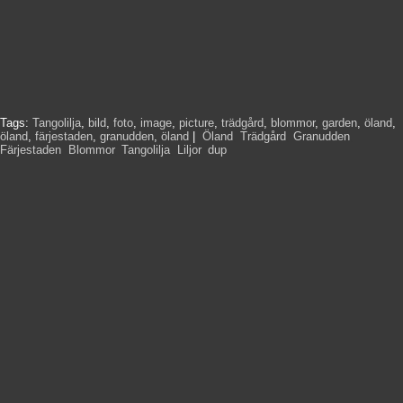
Tags:
Tangolilja
,
bild
,
foto
,
image
,
picture
,
trädgård
,
blommor
,
garden
,
öland
,
öland
,
färjestaden
,
granudden
,
öland
|
Öland
,
Trädgård
,
Granudden
,
Färjestaden
,
Blommor
,
Tangolilja
,
Liljor
,
dup
,