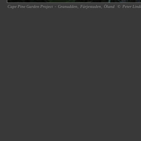
Cape Pine Garden Project
-
Granudden
,
Färjestaden
,
Öland
©
Peter Lind