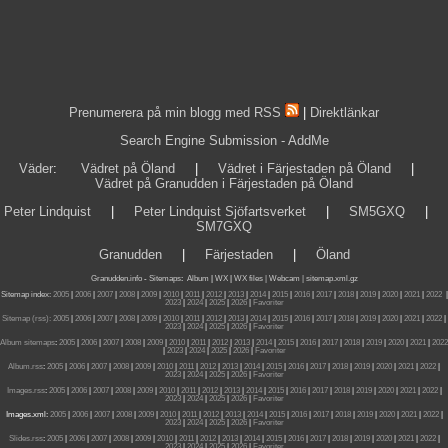
Prenumerera på min blogg med RSS
|
Direktlänkar
Search Engine Submission - AddMe
Väder
:
Vädret på Öland
|
Vädret i Färjestaden på Öland
|
Vädret på Granudden i Färjestaden på Öland
Peter Lindquist
|
Peter Lindquist Sjöfartsverket
|
SM5GXQ
|
SM7GXQ
Granudden
|
Färjestaden
|
Öland
Granudden.info
-
Sitemaps
:
Album
|
WX
|
WX files |
Webcam |
sitemap.xml.gz
Sitemap index:
2005
|
2006
|
2007
|
2008
|
2009
|
2010
|
2011
|
2012
|
2013
|
2014
|
2015
|
2016
|
2017
|
2018
|
2019
|
2020
|
2021
|
2022
|
2023
|
2024
|
2025
|
2026
|
Favoriter
Sitemap (rss):
2005
|
2006
|
2007
|
2008
|
2009
|
2010
|
2011
|
2012
|
2013
|
2014
|
2015
|
2016
|
2017
|
2018
|
2019
|
2020
|
2021
|
2022
|
2023
|
2024
|
2025
|
2026
|
Favoriter
Album sitemaps
:
2005
|
2006
|
2007
|
2008
|
2009
|
2010
|
2011
|
2012
|
2013
|
2014
|
2015
|
2016
|
2017
|
2018
|
2019
|
2020
|
2021
|
2022
|
2023
|
2024
|
2025
|
2026
|
Favoriter
Album.rss
:
2005
|
2006
|
2007
|
2008
|
2009
|
2010
|
2011
|
2012
|
2013
|
2014
|
2015
|
2016
|
2017
|
2018
|
2019
|
2020
|
2021
|
2022
|
2023
|
2024
|
2025
|
2026
|
Favoriter
Images.rss
:
2005
|
2006
|
2007
|
2008
|
2009
|
2010
|
2011
|
2012
|
2013
|
2014
|
2015
|
2016
|
2017
|
2018
|
2019
|
2020
|
2021
|
2022
|
2023
|
2024
|
2025
|
2026
|
Favoriter
Images.xml:
2005
|
2006
|
2007
|
2008
|
2009
|
2010
|
2011
|
2012
|
2013
|
2014
|
2015
|
2016
|
2017
|
2018
|
2019
|
2020
|
2021
|
2022
|
2023
|
2024
|
2025
|
2026
|
Favoriter
Slides.rss
:
2005
|
2006
|
2007
|
2008
|
2009
|
2010
|
2011
|
2012
|
2013
|
2014
|
2015
|
2016
|
2017
|
2018
|
2019
|
2020
|
2021
|
2022
|
2023
|
2024
|
2025
|
2026
|
Favoriter