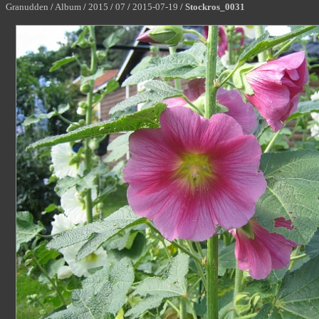
Granudden
/
Album
/
2015
/
07
/
2015-07-19
/
Stockros_0031