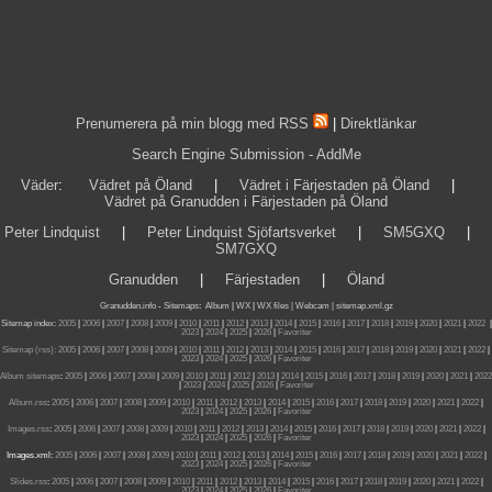
Prenumerera på min blogg med RSS
|
Direktlänkar
Search Engine Submission - AddMe
Väder
:
Vädret på Öland
|
Vädret i Färjestaden på Öland
|
Vädret på Granudden i Färjestaden på Öland
Peter Lindquist
|
Peter Lindquist Sjöfartsverket
|
SM5GXQ
|
SM7GXQ
Granudden
|
Färjestaden
|
Öland
Granudden.info
-
Sitemaps
:
Album
|
WX
|
WX files |
Webcam |
sitemap.xml.gz
Sitemap index:
2005
|
2006
|
2007
|
2008
|
2009
|
2010
|
2011
|
2012
|
2013
|
2014
|
2015
|
2016
|
2017
|
2018
|
2019
|
2020
|
2021
|
2022
|
2023
|
2024
|
2025
|
2026
|
Favoriter
Sitemap (rss):
2005
|
2006
|
2007
|
2008
|
2009
|
2010
|
2011
|
2012
|
2013
|
2014
|
2015
|
2016
|
2017
|
2018
|
2019
|
2020
|
2021
|
2022
|
2023
|
2024
|
2025
|
2026
|
Favoriter
Album sitemaps
:
2005
|
2006
|
2007
|
2008
|
2009
|
2010
|
2011
|
2012
|
2013
|
2014
|
2015
|
2016
|
2017
|
2018
|
2019
|
2020
|
2021
|
2022
|
2023
|
2024
|
2025
|
2026
|
Favoriter
Album.rss
:
2005
|
2006
|
2007
|
2008
|
2009
|
2010
|
2011
|
2012
|
2013
|
2014
|
2015
|
2016
|
2017
|
2018
|
2019
|
2020
|
2021
|
2022
|
2023
|
2024
|
2025
|
2026
|
Favoriter
Images.rss
:
2005
|
2006
|
2007
|
2008
|
2009
|
2010
|
2011
|
2012
|
2013
|
2014
|
2015
|
2016
|
2017
|
2018
|
2019
|
2020
|
2021
|
2022
|
2023
|
2024
|
2025
|
2026
|
Favoriter
Images.xml:
2005
|
2006
|
2007
|
2008
|
2009
|
2010
|
2011
|
2012
|
2013
|
2014
|
2015
|
2016
|
2017
|
2018
|
2019
|
2020
|
2021
|
2022
|
2023
|
2024
|
2025
|
2026
|
Favoriter
Slides.rss
:
2005
|
2006
|
2007
|
2008
|
2009
|
2010
|
2011
|
2012
|
2013
|
2014
|
2015
|
2016
|
2017
|
2018
|
2019
|
2020
|
2021
|
2022
|
2023
|
2024
|
2025
|
2026
|
Favoriter