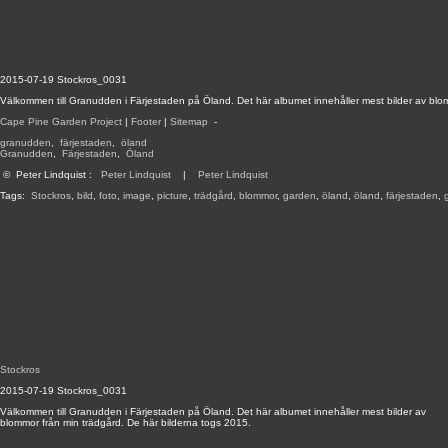
2015-07-19 Stockros_0031
Välkommen till Granudden i Färjestaden på Öland. Det här albumet innehåller mest bilder av blo
Cape Pine Garden Project
|
Footer
|
Sitemap
-
granudden
,
färjestaden
,
öland
Granudden
,
Färjestaden
,
Öland
©
Peter Lindquist
:
Peter Lindquist
|
Peter Lindquist
Tags:
Stockros
,
bild
,
foto
,
image
,
picture
,
trädgård
,
blommor
,
garden
,
öland
,
öland
,
färjestaden
,
Stockros
2015-07-19 Stockros_0031
Välkommen till Granudden i Färjestaden på Öland. Det här albumet innehåller mest bilder av
blommor från min trädgård. De här bilderna togs 2015.