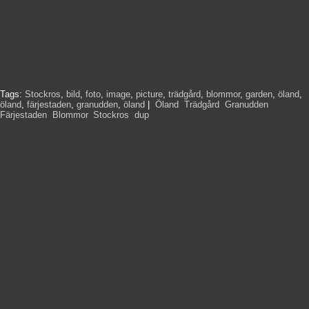
Tags:
Stockros
,
bild
,
foto
,
image
,
picture
,
trädgård
,
blommor
,
garden
,
öland
,
öland
,
färjestaden
,
granudden
,
öland
|
Öland
,
Trädgård
,
Granudden
,
Färjestaden
,
Blommor
,
Stockros
,
dup
,