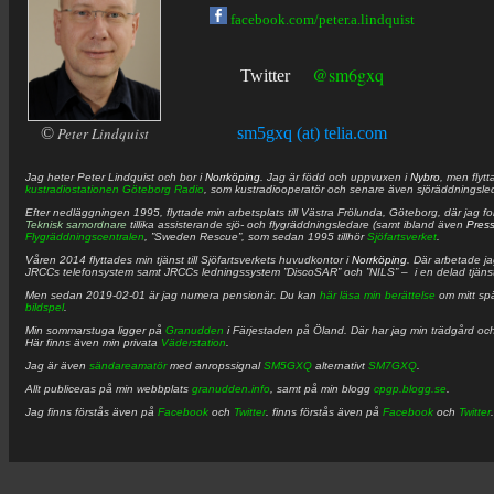
facebook.com/peter.a.lindquist
@sm6gxq
Twitter
©
Peter Lindquist
sm5gxq (at) telia.com
Jag heter
Peter
Lindquist
och bor i
Norrköping
. Jag är född och uppvuxen i
Nybro
, men flytt
kustradiostationen
Göteborg Radio
, som kustradiooperatör och senare även sjöräddningsle
Efter nedläggningen 1995, flyttade min arbetsplats till Västra Frölunda, Göteborg, där jag f
Teknisk samordnare
tillika assisterande sjö- och flygräddningsledare (samt ibland även
Pres
Flygräddningscentralen
, ”Sweden Rescue”, som sedan 1995 tillhör
Sjöfartsverket
.
Våren 2014 flyttades min tjänst till Sjöfartsverkets huvudkontor i
Norrköping
. Där arbetade j
JRCCs telefonsystem samt JRCCs ledningssystem ”DiscoSAR” och ”NILS” – i en delad tjäns
Men sedan 2019-02-01 är jag numera pensionär. Du kan
här läsa min berättelse
om mitt spä
bildspel
.
Min sommarstuga ligger på
Granudden
i Färjestaden på Öland. Där har jag min trädgård och
Här finns även min privata
Väderstation
.
Jag är även
sändareamatör
med anropssignal
SM5GXQ
alternativt
SM7GXQ
.
Allt publiceras på min webbplats
granudden.info
, samt på min blogg
cpgp.blogg.se
.
Jag finns förstås även på
Facebook
och
Twitter
. finns förstås även på
Facebook
och
Twitter
.