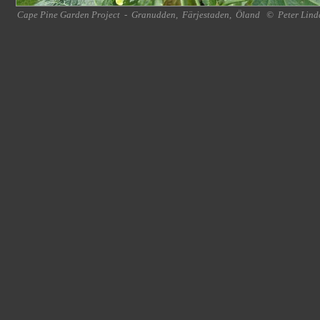
Cape Pine Garden Project
-
Granudden
,
Färjestaden
,
Öland
©
Peter Lind