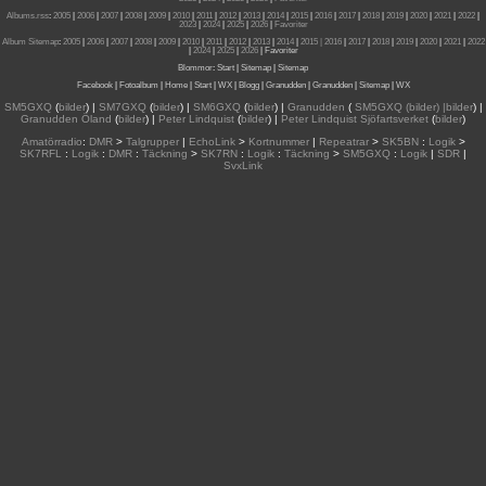
Albums.rss
:
2005
|
2006
|
2007
|
2008
|
2009
|
2010
|
2011
|
2012
|
2013
|
2014
|
2015
|
2016
|
2017
|
2018
|
2019
|
2020
|
2021
|
2022
|
2023
|
2024
|
2025
|
2026
|
Favoriter
Album Sitemap
:
2005
|
2006
|
2007
|
2008
|
2009
|
2010
|
2011
|
2012
|
2013
|
2014
|
2015
| 2016
|
2017
|
2018
|
2019
|
2020
|
2021
|
2022
|
2024
|
2025
|
2026
|
Favoriter
Blommor
:
Start
|
Sitemap
|
Sitemap
Facebook
|
Fotoalbum
|
Home
|
Start
|
WX
|
Blogg
|
Granudden
|
Granudden
|
Sitemap
|
WX
SM5GXQ
(
bilder
) |
SM7GXQ
(
bilder
) |
SM6GXQ
(
bilder
) |
Granudden
(
SM5GXQ (bilder) |bilder
) |
Granudden Öland
(
bilder
) |
Peter Lindquist
(
bilder
) |
Peter Lindquist Sjöfartsverket
(
bilder
)
Amatörradio
:
DMR
>
Talgrupper
|
EchoLink
>
Kortnummer
|
Repeatrar
>
SK5BN
:
Logik
>
SK7RFL
:
Logik
:
DMR
:
Täckning
>
SK7RN
:
Logik
:
Täckning
>
SM5GXQ
:
Logik
|
SDR
|
SvxLink