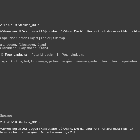
2015-07-19 Stockros_0015
Välkommen till Granudden i Färjestaden på Öland. Det här albumet innehåller mest bilder av blo
Cape Pine Garden Project
|
Footer
|
Sitemap
-
granudden
,
färjestaden
,
öland
Granudden
,
Färjestaden
,
Öland
©
Peter Lindquist
:
Peter Lindquist
|
Peter Lindquist
Tags:
Stockros
,
bild
,
foto
,
image
,
picture
,
trädgård
,
blommor
,
garden
,
öland
,
öland
,
färjestaden
,
Stockros
2015-07-19 Stockros_0015
Välkommen till Granudden i Färjestaden på Öland. Det här albumet innehåller mest bilder av
blommor från min trädgård. De här bilderna togs 2015.