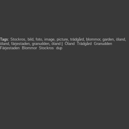
Tags:
Stockros
,
bild
,
foto
,
image
,
picture
,
trädgård
,
blommor
,
garden
,
öland
,
öland
,
färjestaden
,
granudden
,
öland
|
Öland
,
Trädgård
,
Granudden
,
Färjestaden
,
Blommor
,
Stockros
,
dup
,