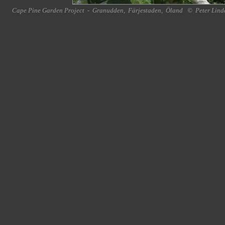
Cape Pine Garden Project
-
Granudden
,
Färjestaden
,
Öland
©
Peter Lind