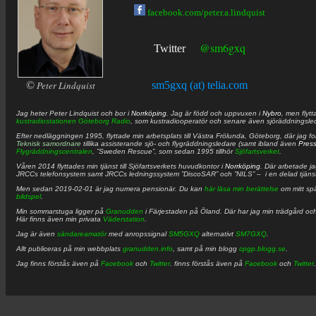
facebook.com/peter.a.lindquist
@sm6gxq
Twitter
©
Peter Lindquist
sm5gxq (at) telia.com
Jag heter
Peter
Lindquist
och bor i
Norrköping
. Jag är född och uppvuxen i
Nybro
, men flytt
kustradiostationen
Göteborg Radio
, som kustradiooperatör och senare även sjöräddningsle
Efter nedläggningen 1995, flyttade min arbetsplats till Västra Frölunda, Göteborg, där jag f
Teknisk samordnare
tillika assisterande sjö- och flygräddningsledare (samt ibland även
Pres
Flygräddningscentralen
, ”Sweden Rescue”, som sedan 1995 tillhör
Sjöfartsverket
.
Våren 2014 flyttades min tjänst till Sjöfartsverkets huvudkontor i
Norrköping
. Där arbetade j
JRCCs telefonsystem samt JRCCs ledningssystem ”DiscoSAR” och ”NILS” – i en delad tjäns
Men sedan 2019-02-01 är jag numera pensionär. Du kan
här läsa min berättelse
om mitt spä
bildspel
.
Min sommarstuga ligger på
Granudden
i Färjestaden på Öland. Där har jag min trädgård och
Här finns även min privata
Väderstation
.
Jag är även
sändareamatör
med anropssignal
SM5GXQ
alternativt
SM7GXQ
.
Allt publiceras på min webbplats
granudden.info
, samt på min blogg
cpgp.blogg.se
.
Jag finns förstås även på
Facebook
och
Twitter
. finns förstås även på
Facebook
och
Twitter
.