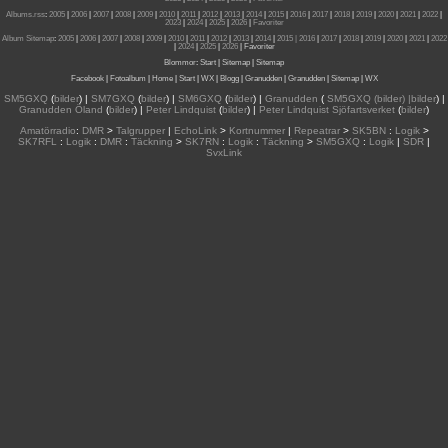
Albums.rss
:
2005
|
2006
|
2007
|
2008
|
2009
|
2010
|
2011
|
2012
|
2013
|
2014
|
2015
|
2016
|
2017
|
2018
|
2019
|
2020
|
2021
|
2022
|
2023
|
2024
|
2025
|
2026
|
Favoriter
Album Sitemap
:
2005
|
2006
|
2007
|
2008
|
2009
|
2010
|
2011
|
2012
|
2013
|
2014
|
2015
| 2016
|
2017
|
2018
|
2019
|
2020
|
2021
|
2022
|
2024
|
2025
|
2026
|
Favoriter
Blommor
:
Start
|
Sitemap
|
Sitemap
Facebook
|
Fotoalbum
|
Home
|
Start
|
WX
|
Blogg
|
Granudden
|
Granudden
|
Sitemap
|
WX
SM5GXQ
(
bilder
) |
SM7GXQ
(
bilder
) |
SM6GXQ
(
bilder
) |
Granudden
(
SM5GXQ (bilder) |bilder
) |
Granudden Öland
(
bilder
) |
Peter Lindquist
(
bilder
) |
Peter Lindquist Sjöfartsverket
(
bilder
)
Amatörradio
:
DMR
>
Talgrupper
|
EchoLink
>
Kortnummer
|
Repeatrar
>
SK5BN
:
Logik
>
SK7RFL
:
Logik
:
DMR
:
Täckning
>
SK7RN
:
Logik
:
Täckning
>
SM5GXQ
:
Logik
|
SDR
|
SvxLink