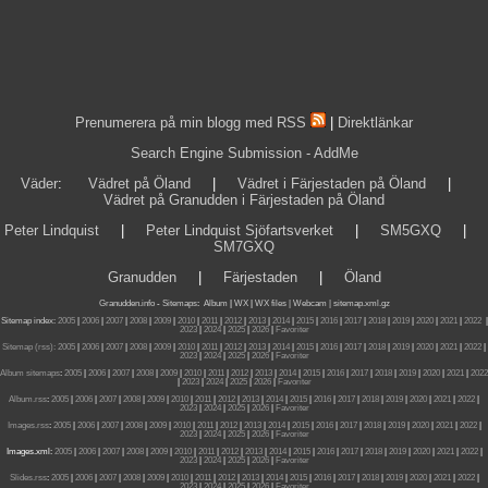
Prenumerera på min blogg med RSS
|
Direktlänkar
Search Engine Submission - AddMe
Väder
:
Vädret på Öland
|
Vädret i Färjestaden på Öland
|
Vädret på Granudden i Färjestaden på Öland
Peter Lindquist
|
Peter Lindquist Sjöfartsverket
|
SM5GXQ
|
SM7GXQ
Granudden
|
Färjestaden
|
Öland
Granudden.info
-
Sitemaps
:
Album
|
WX
|
WX files |
Webcam |
sitemap.xml.gz
Sitemap index:
2005
|
2006
|
2007
|
2008
|
2009
|
2010
|
2011
|
2012
|
2013
|
2014
|
2015
|
2016
|
2017
|
2018
|
2019
|
2020
|
2021
|
2022
|
2023
|
2024
|
2025
|
2026
|
Favoriter
Sitemap (rss):
2005
|
2006
|
2007
|
2008
|
2009
|
2010
|
2011
|
2012
|
2013
|
2014
|
2015
|
2016
|
2017
|
2018
|
2019
|
2020
|
2021
|
2022
|
2023
|
2024
|
2025
|
2026
|
Favoriter
Album sitemaps
:
2005
|
2006
|
2007
|
2008
|
2009
|
2010
|
2011
|
2012
|
2013
|
2014
|
2015
|
2016
|
2017
|
2018
|
2019
|
2020
|
2021
|
2022
|
2023
|
2024
|
2025
|
2026
|
Favoriter
Album.rss
:
2005
|
2006
|
2007
|
2008
|
2009
|
2010
|
2011
|
2012
|
2013
|
2014
|
2015
|
2016
|
2017
|
2018
|
2019
|
2020
|
2021
|
2022
|
2023
|
2024
|
2025
|
2026
|
Favoriter
Images.rss
:
2005
|
2006
|
2007
|
2008
|
2009
|
2010
|
2011
|
2012
|
2013
|
2014
|
2015
|
2016
|
2017
|
2018
|
2019
|
2020
|
2021
|
2022
|
2023
|
2024
|
2025
|
2026
|
Favoriter
Images.xml:
2005
|
2006
|
2007
|
2008
|
2009
|
2010
|
2011
|
2012
|
2013
|
2014
|
2015
|
2016
|
2017
|
2018
|
2019
|
2020
|
2021
|
2022
|
2023
|
2024
|
2025
|
2026
|
Favoriter
Slides.rss
:
2005
|
2006
|
2007
|
2008
|
2009
|
2010
|
2011
|
2012
|
2013
|
2014
|
2015
|
2016
|
2017
|
2018
|
2019
|
2020
|
2021
|
2022
|
2023
|
2024
|
2025
|
2026
|
Favoriter