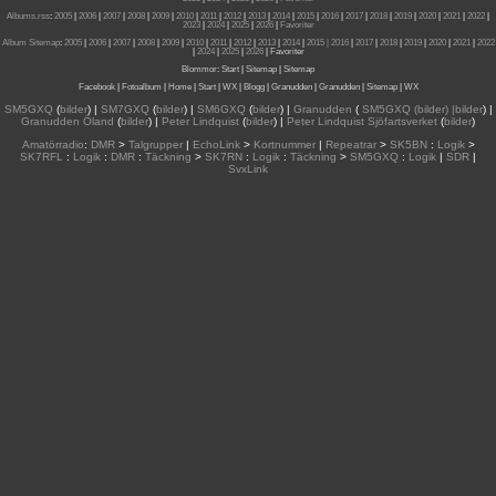
Albums.rss
:
2005
|
2006
|
2007
|
2008
|
2009
|
2010
|
2011
|
2012
|
2013
|
2014
|
2015
|
2016
|
2017
|
2018
|
2019
|
2020
|
2021
|
2022
|
2023
|
2024
|
2025
|
2026
|
Favoriter
Album Sitemap
:
2005
|
2006
|
2007
|
2008
|
2009
|
2010
|
2011
|
2012
|
2013
|
2014
|
2015
| 2016
|
2017
|
2018
|
2019
|
2020
|
2021
|
2022
|
2024
|
2025
|
2026
|
Favoriter
Blommor
:
Start
|
Sitemap
|
Sitemap
Facebook
|
Fotoalbum
|
Home
|
Start
|
WX
|
Blogg
|
Granudden
|
Granudden
|
Sitemap
|
WX
SM5GXQ
(
bilder
) |
SM7GXQ
(
bilder
) |
SM6GXQ
(
bilder
) |
Granudden
(
SM5GXQ (bilder) |bilder
) |
Granudden Öland
(
bilder
) |
Peter Lindquist
(
bilder
) |
Peter Lindquist Sjöfartsverket
(
bilder
)
Amatörradio
:
DMR
>
Talgrupper
|
EchoLink
>
Kortnummer
|
Repeatrar
>
SK5BN
:
Logik
>
SK7RFL
:
Logik
:
DMR
:
Täckning
>
SK7RN
:
Logik
:
Täckning
>
SM5GXQ
:
Logik
|
SDR
|
SvxLink