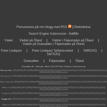
Prenumerera på min blogg med RSS
|
Direktlänkar
Search Engine Submission - AddMe
Väder
:
Vädret på Öland
|
Vädret i Färjestaden på Öland
|
Vädret på Granudden i Färjestaden på Öland
Peter Lindquist
|
Peter Lindquist Sjöfartsverket
|
SM5GXQ
|
SM7GXQ
Granudden
|
Färjestaden
|
Öland
Granudden.info
-
Sitemaps
:
Album
|
WX
|
WX files |
Webcam |
sitemap.xml.gz
Sitemap index:
2005
|
2006
|
2007
|
2008
|
2009
|
2010
|
2011
|
2012
|
2013
|
2014
|
2015
|
2016
|
2017
|
2018
|
2019
|
2020
|
2021
|
2022
|
2023
|
2024
|
2025
|
2026
|
Favoriter
Sitemap (rss):
2005
|
2006
|
2007
|
2008
|
2009
|
2010
|
2011
|
2012
|
2013
|
2014
|
2015
|
2016
|
2017
|
2018
|
2019
|
2020
|
2021
|
2022
|
2023
|
2024
|
2025
|
2026
|
Favoriter
Album sitemaps
:
2005
|
2006
|
2007
|
2008
|
2009
|
2010
|
2011
|
2012
|
2013
|
2014
|
2015
|
2016
|
2017
|
2018
|
2019
|
2020
|
2021
|
2022
|
2023
|
2024
|
2025
|
2026
|
Favoriter
Album.rss
:
2005
|
2006
|
2007
|
2008
|
2009
|
2010
|
2011
|
2012
|
2013
|
2014
|
2015
|
2016
|
2017
|
2018
|
2019
|
2020
|
2021
|
2022
|
2023
|
2024
|
2025
|
2026
|
Favoriter
Images.rss
:
2005
|
2006
|
2007
|
2008
|
2009
|
2010
|
2011
|
2012
|
2013
|
2014
|
2015
|
2016
|
2017
|
2018
|
2019
|
2020
|
2021
|
2022
|
2023
|
2024
|
2025
|
2026
|
Favoriter
Images.xml:
2005
|
2006
|
2007
|
2008
|
2009
|
2010
|
2011
|
2012
|
2013
|
2014
|
2015
|
2016
|
2017
|
2018
|
2019
|
2020
|
2021
|
2022
|
2023
|
2024
|
2025
|
2026
|
Favoriter
Slides.rss
:
2005
|
2006
|
2007
|
2008
|
2009
|
2010
|
2011
|
2012
|
2013
|
2014
|
2015
|
2016
|
2017
|
2018
|
2019
|
2020
|
2021
|
2022
|
2023
|
2024
|
2025
|
2026
|
Favoriter