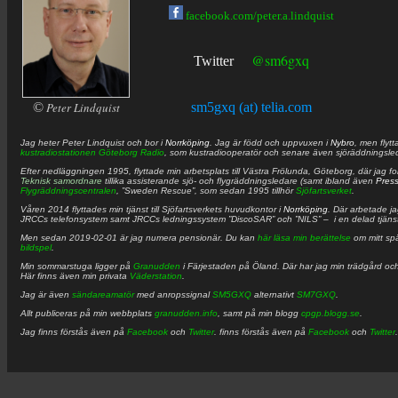
facebook.com/peter.a.lindquist
@sm6gxq
Twitter
©
Peter Lindquist
sm5gxq (at) telia.com
Jag heter
Peter
Lindquist
och bor i
Norrköping
. Jag är född och uppvuxen i
Nybro
, men flytt
kustradiostationen
Göteborg Radio
, som kustradiooperatör och senare även sjöräddningsle
Efter nedläggningen 1995, flyttade min arbetsplats till Västra Frölunda, Göteborg, där jag f
Teknisk samordnare
tillika assisterande sjö- och flygräddningsledare (samt ibland även
Pres
Flygräddningscentralen
, ”Sweden Rescue”, som sedan 1995 tillhör
Sjöfartsverket
.
Våren 2014 flyttades min tjänst till Sjöfartsverkets huvudkontor i
Norrköping
. Där arbetade j
JRCCs telefonsystem samt JRCCs ledningssystem ”DiscoSAR” och ”NILS” – i en delad tjäns
Men sedan 2019-02-01 är jag numera pensionär. Du kan
här läsa min berättelse
om mitt spä
bildspel
.
Min sommarstuga ligger på
Granudden
i Färjestaden på Öland. Där har jag min trädgård och
Här finns även min privata
Väderstation
.
Jag är även
sändareamatör
med anropssignal
SM5GXQ
alternativt
SM7GXQ
.
Allt publiceras på min webbplats
granudden.info
, samt på min blogg
cpgp.blogg.se
.
Jag finns förstås även på
Facebook
och
Twitter
. finns förstås även på
Facebook
och
Twitter
.