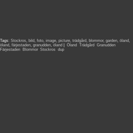
Tags:
Stockros
,
bild
,
foto
,
image
,
picture
,
trädgård
,
blommor
,
garden
,
öland
,
öland
,
färjestaden
,
granudden
,
öland
|
Öland
,
Trädgård
,
Granudden
,
Färjestaden
,
Blommor
,
Stockros
,
dup
,