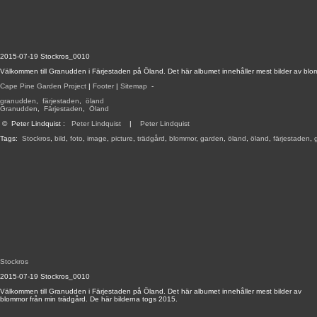
2015-07-19 Stockros_0010
Välkommen till Granudden i Färjestaden på Öland. Det här albumet innehåller mest bilder av blo
Cape Pine Garden Project
|
Footer
|
Sitemap
-
granudden
,
färjestaden
,
öland
Granudden
,
Färjestaden
,
Öland
©
Peter Lindquist
:
Peter Lindquist
|
Peter Lindquist
Tags:
Stockros
,
bild
,
foto
,
image
,
picture
,
trädgård
,
blommor
,
garden
,
öland
,
öland
,
färjestaden
,
Stockros
2015-07-19 Stockros_0010
Välkommen till Granudden i Färjestaden på Öland. Det här albumet innehåller mest bilder av
blommor från min trädgård. De här bilderna togs 2015.