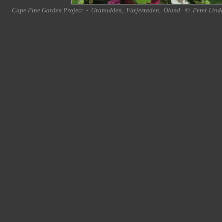
Cape Pine Garden Project
-
Granudden
,
Färjestaden
,
Öland
©
Peter Lind