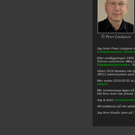
©
Peter Lindquist
Jag heter
Peter
Lindquist
o
kustradiostationen
Götebor
Efter nedläggningen 1995, f
Teknisk samordnare
tillika
Flygräddningscentralen
, ”
Våren 2014 flyttades min tjä
JRCCs telefonsystem samt 
Men sedan 2019-02-01 är 
bildspel
.
Min sommarstuga ligger p
Här finns även min privata
Jag är även
sändareamatö
Allt publiceras på min web
Jag finns förstås även på
F