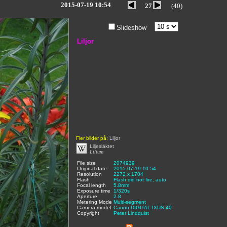
2015-07-19 10:54
27
(40)
Slideshow
Liljor
Fler bilder på:
Liljor
Liljesläktet
Lilium
File size
:
2074939
,
Original date
:
2015-07-19 10:54
,
Resolution
:
2272 x 1704
,
Flash
:
Flash did not fire, auto
,
Focal length
:
5.8mm
,
Exposure time
:
1/320s
,
Aperture
:
2.8
,
Metering Mode
:
Multi-segment
,
Camera model
Canon DIGITAL IXUS 40
,
Copyright
:
Peter Lindquist