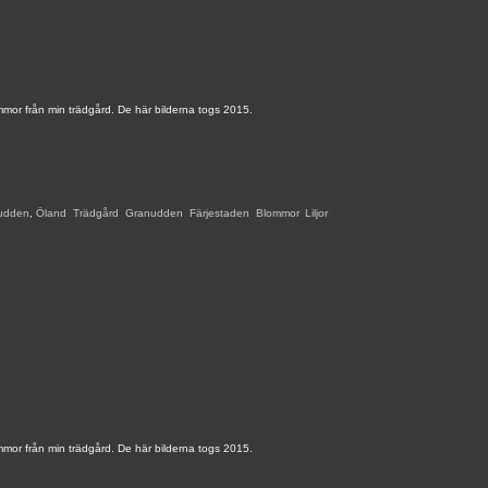
mmor från min trädgård. De här bilderna togs 2015.
udden
,
Öland
,
Trädgård
,
Granudden
,
Färjestaden
,
Blommor
,
Liljor
,
mmor från min trädgård. De här bilderna togs 2015.