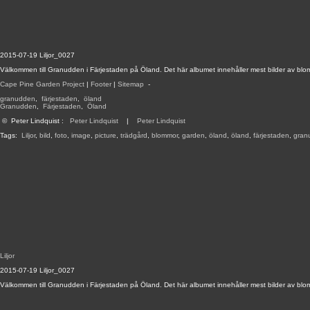
2015-07-19 Liljor_0027
Välkommen till Granudden i Färjestaden på Öland. Det här albumet innehåller mest bilder av blo
Cape Pine Garden Project
|
Footer
|
Sitemap
-
granudden
,
färjestaden
,
öland
Granudden
,
Färjestaden
,
Öland
©
Peter Lindquist
:
Peter Lindquist
|
Peter Lindquist
Tags:
Liljor
,
bild
,
foto
,
image
,
picture
,
trädgård
,
blommor
,
garden
,
öland
,
öland
,
färjestaden
,
gran
Liljor
2015-07-19 Liljor_0027
Välkommen till Granudden i Färjestaden på Öland. Det här albumet innehåller mest bilder av blo