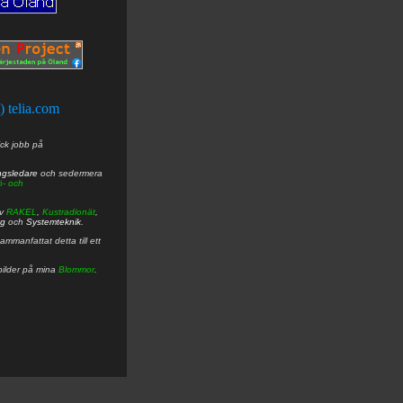
t) telia.com
ick jobb på
ngsledare
och sedermera
ö- och
av
RAKEL
,
Kustradionät
,
ng
och
Systemteknik
.
mmanfattat detta till ett
bilder på mina
Blommor
.