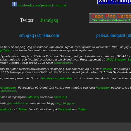
facebook.com/peter.a.lindquist
@sm6gxq
Twitter
sm5gxq (at) telia.com
peter.a.lindquist (a
ch bor i
Norrköping
. Jag är född och uppvuxen i
Nybro
, men flyttade till västkusten 1983, då jag f
g Radio
, som kustradiooperatör och senare även sjöräddningsledare.
lyttade min arbetsplats till Västra Frölunda, Göteborg, där jag fortsatte att arbeta som
Sjöräddni
 assisterande sjö- och flygräddningsledare (samt ibland även
Presstalesman
) på
JRCC Sweden
,
Sj
Sweden Rescue”, som sedan 1995 tillhör
Sjöfartsverket
.
nst till Sjöfartsverkets huvudkontor i
Norrköping
. Där arbetade jag bl a med
statistik
, förvaltning 
JRCCs ledningssystem ”DiscoSAR” och ”NILS” – i en delad tjänst mellan
SAR Stab Systemledni
jag numera pensionär. Du kan
här läsa min berättelse
om mitt spännande yrkesliv. Jag har även sa
å
Granudden
i Färjestaden på Öland. Där har jag min trädgård och i mitt
Fotoalbum
publicerar jag 
Väderstation
.
r
med anropssignal
SM5GXQ
alternativt
SM7GXQ
.
bplats
granudden.info
, samt på min blogg
cpgp.blogg.se
.
acebook
och
Twitter
. finns förstås även på
Facebook
och
Twitter
.