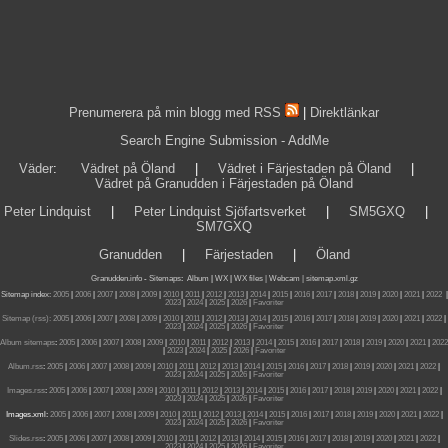
Prenumerera på min blogg med RSS
|
Direktlänkar
Search Engine Submission - AddMe
Väder
:
Vädret på Öland
|
Vädret i Färjestaden på Öland
|
Vädret på Granudden i Färjestaden på Öland
Peter Lindquist
|
Peter Lindquist Sjöfartsverket
|
SM5GXQ
|
SM7GXQ
Granudden
|
Färjestaden
|
Öland
Granudden.info
-
Sitemaps
:
Album
|
WX
|
WX files |
Webcam |
sitemap.xml.gz
Sitemap index:
2005
|
2006
|
2007
|
2008
|
2009
|
2010
|
2011
|
2012
|
2013
|
2014
|
2015
|
2016
|
2017
|
2018
|
2019
|
2020
|
2021
|
2022
|
2023
|
2024
|
2025
|
2026
|
Favoriter
Sitemap (rss):
2005
|
2006
|
2007
|
2008
|
2009
|
2010
|
2011
|
2012
|
2013
|
2014
|
2015
|
2016
|
2017
|
2018
|
2019
|
2020
|
2021
|
2022
|
2023
|
2024
|
2025
|
2026
|
Favoriter
Album sitemaps
:
2005
|
2006
|
2007
|
2008
|
2009
|
2010
|
2011
|
2012
|
2013
|
2014
|
2015
|
2016
|
2017
|
2018
|
2019
|
2020
|
2021
|
2022
|
2023
|
2024
|
2025
|
2026
|
Favoriter
Album.rss
:
2005
|
2006
|
2007
|
2008
|
2009
|
2010
|
2011
|
2012
|
2013
|
2014
|
2015
|
2016
|
2017
|
2018
|
2019
|
2020
|
2021
|
2022
|
2023
|
2024
|
2025
|
2026
|
Favoriter
Images.rss
:
2005
|
2006
|
2007
|
2008
|
2009
|
2010
|
2011
|
2012
|
2013
|
2014
|
2015
|
2016
|
2017
|
2018
|
2019
|
2020
|
2021
|
2022
|
2023
|
2024
|
2025
|
2026
|
Favoriter
Images.xml:
2005
|
2006
|
2007
|
2008
|
2009
|
2010
|
2011
|
2012
|
2013
|
2014
|
2015
|
2016
|
2017
|
2018
|
2019
|
2020
|
2021
|
2022
|
2023
|
2024
|
2025
|
2026
|
Favoriter
Slides.rss
:
2005
|
2006
|
2007
|
2008
|
2009
|
2010
|
2011
|
2012
|
2013
|
2014
|
2015
|
2016
|
2017
|
2018
|
2019
|
2020
|
2021
|
2022
|
2023
|
2024
|
2025
|
2026
|
Favoriter