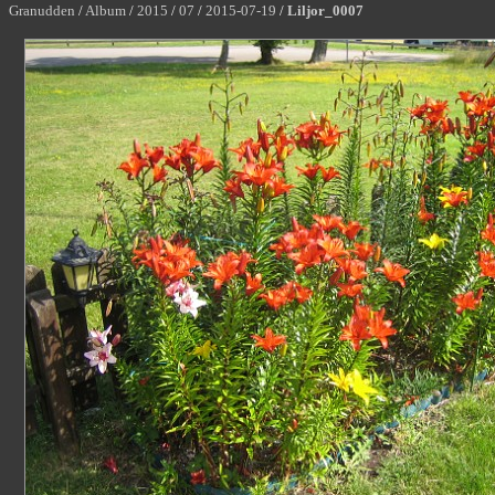
Granudden
/
Album
/
2015
/
07
/
2015-07-19
/
Liljor_0007