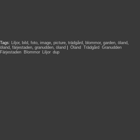
Tags:
Liljor
,
bild
,
foto
,
image
,
picture
,
trädgård
,
blommor
,
garden
,
öland
,
öland
,
färjestaden
,
granudden
,
öland
|
Öland
,
Trädgård
,
Granudden
,
Färjestaden
,
Blommor
,
Liljor
,
dup
,