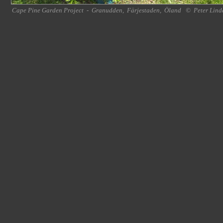
Cape Pine Garden Project
-
Granudden
,
Färjestaden
,
Öland
©
Peter Lind