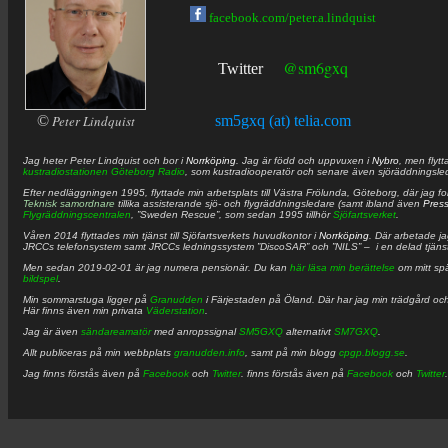
facebook.com/peter.a.lindquist
@sm6gxq
Twitter
©
Peter Lindquist
sm5gxq (at) telia.com
Jag heter
Peter
Lindquist
och bor i
Norrköping
. Jag är född och uppvuxen i
Nybro
, men flytt
kustradiostationen
Göteborg Radio
, som kustradiooperatör och senare även sjöräddningsle
Efter nedläggningen 1995, flyttade min arbetsplats till Västra Frölunda, Göteborg, där jag f
Teknisk samordnare
tillika assisterande sjö- och flygräddningsledare (samt ibland även
Pres
Flygräddningscentralen
, ”Sweden Rescue”, som sedan 1995 tillhör
Sjöfartsverket
.
Våren 2014 flyttades min tjänst till Sjöfartsverkets huvudkontor i
Norrköping
. Där arbetade j
JRCCs telefonsystem samt JRCCs ledningssystem ”DiscoSAR” och ”NILS” – i en delad tjäns
Men sedan 2019-02-01 är jag numera pensionär. Du kan
här läsa min berättelse
om mitt spä
bildspel
.
Min sommarstuga ligger på
Granudden
i Färjestaden på Öland. Där har jag min trädgård och
Här finns även min privata
Väderstation
.
Jag är även
sändareamatör
med anropssignal
SM5GXQ
alternativt
SM7GXQ
.
Allt publiceras på min webbplats
granudden.info
, samt på min blogg
cpgp.blogg.se
.
Jag finns förstås även på
Facebook
och
Twitter
. finns förstås även på
Facebook
och
Twitter
.