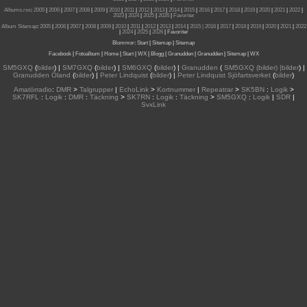
Albums.rss
:
2005
|
2006
|
2007
|
2008
|
2009
|
2010
|
2011
|
2012
|
2013
|
2014
|
2015
|
2016
|
2017
|
2018
|
2019
|
2020
|
2021
|
2022
|
2023
|
2024
|
2025
|
2026
|
Favoriter
Album Sitemap
:
2005
|
2006
|
2007
|
2008
|
2009
|
2010
|
2011
|
2012
|
2013
|
2014
|
2015
| 2016
|
2017
|
2018
|
2019
|
2020
|
2021
|
2022
|
2024
|
2025
|
2026
|
Favoriter
Blommor
:
Start
|
Sitemap
|
Sitemap
Facebook
|
Fotoalbum
|
Home
|
Start
|
WX
|
Blogg
|
Granudden
|
Granudden
|
Sitemap
|
WX
SM5GXQ
(
bilder
) |
SM7GXQ
(
bilder
) |
SM6GXQ
(
bilder
) |
Granudden
(
SM5GXQ (bilder) |bilder
) |
Granudden Öland
(
bilder
) |
Peter Lindquist
(
bilder
) |
Peter Lindquist Sjöfartsverket
(
bilder
)
Amatörradio
:
DMR
>
Talgrupper
|
EchoLink
>
Kortnummer
|
Repeatrar
>
SK5BN
:
Logik
>
SK7RFL
:
Logik
:
DMR
:
Täckning
>
SK7RN
:
Logik
:
Täckning
>
SM5GXQ
:
Logik
|
SDR
|
SvxLink