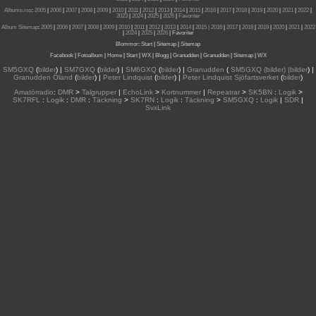
Albums.rss
:
2005
|
2006
|
2007
|
2008
|
2009
|
2010
|
2011
|
2012
|
2013
|
2014
|
2015
|
2016
|
2017
|
2018
|
2019
|
2020
|
2021
|
2022
|
2023
|
2024
|
2025
|
2026
|
Favoriter
Album Sitemap
:
2005
|
2006
|
2007
|
2008
|
2009
|
2010
|
2011
|
2012
|
2013
|
2014
|
2015
| 2016
|
2017
|
2018
|
2019
|
2020
|
2021
|
2022
|
2024
|
2025
|
2026
|
Favoriter
Blommor
:
Start
|
Sitemap
|
Sitemap
Facebook
|
Fotoalbum
|
Home
|
Start
|
WX
|
Blogg
|
Granudden
|
Granudden
|
Sitemap
|
WX
SM5GXQ
(
bilder
) |
SM7GXQ
(
bilder
) |
SM6GXQ
(
bilder
) |
Granudden
(
SM5GXQ (bilder) |bilder
) |
Granudden Öland
(
bilder
) |
Peter Lindquist
(
bilder
) |
Peter Lindquist Sjöfartsverket
(
bilder
)
Amatörradio
:
DMR
>
Talgrupper
|
EchoLink
>
Kortnummer
|
Repeatrar
>
SK5BN
:
Logik
>
SK7RFL
:
Logik
:
DMR
:
Täckning
>
SK7RN
:
Logik
:
Täckning
>
SM5GXQ
:
Logik
|
SDR
|
SvxLink