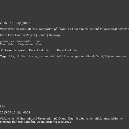
2015-07-19 Lilja_0003
Välkommen till Granudden i Färjestaden på Öland. Det här albumet innehåller mest bilder av blo
Cape Pine Garden Project
|
Footer
|
Sitemap
-
granudden
,
färjestaden
,
öland
Granudden
,
Färjestaden
,
Öland
©
Peter Lindquist
:
Peter Lindquist
|
Peter Lindquist
Tags:
Lilja
,
bild
,
foto
,
image
,
picture
,
trädgård
,
blommor
,
garden
,
öland
,
öland
,
färjestaden
,
gran
Lilja
2015-07-19 Lilja_0003
Välkommen till Granudden i Färjestaden på Öland. Det här albumet innehåller mest bilder av
blommor från min trädgård. De här bilderna togs 2015.