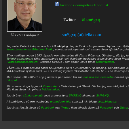
facebook.com/peter.a.lindquist
@sm6gxq
Twitter
©
Peter Lindquist
sm5gxq (at) telia.com
Jag heter
Peter
Lindquist
och bor i
Norrköping
. Jag är född och uppvuxen i
Nybro
, men flytt
kustradiostationen
Göteborg Radio
, som kustradiooperatör och senare även sjöräddningsle
Efter nedläggningen 1995, flyttade min arbetsplats till Västra Frölunda, Göteborg, där jag f
Teknisk samordnare
tillika assisterande sjö- och flygräddningsledare (samt ibland även
Pres
Flygräddningscentralen
, ”Sweden Rescue”, som sedan 1995 tillhör
Sjöfartsverket
.
Våren 2014 flyttades min tjänst till Sjöfartsverkets huvudkontor i
Norrköping
. Där arbetade j
JRCCs telefonsystem samt JRCCs ledningssystem ”DiscoSAR” och ”NILS” – i en delad tjäns
Men sedan 2019-02-01 är jag numera pensionär. Du kan
här läsa min berättelse
om mitt spä
bildspel
.
Min sommarstuga ligger på
Granudden
i Färjestaden på Öland. Där har jag min trädgård och
Här finns även min privata
Väderstation
.
Jag är även
sändareamatör
med anropssignal
SM5GXQ
alternativt
SM7GXQ
.
Allt publiceras på min webbplats
granudden.info
, samt på min blogg
cpgp.blogg.se
.
Jag finns förstås även på
Facebook
och
Twitter
. finns förstås även på
Facebook
och
Twitter
.