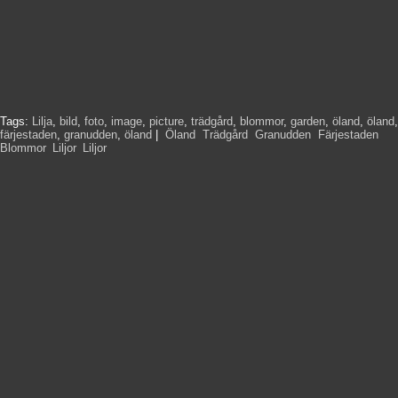
Tags:
Lilja
,
bild
,
foto
,
image
,
picture
,
trädgård
,
blommor
,
garden
,
öland
,
öland
,
färjestaden
,
granudden
,
öland
|
Öland
,
Trädgård
,
Granudden
,
Färjestaden
,
Blommor
,
Liljor
,
Liljor
,