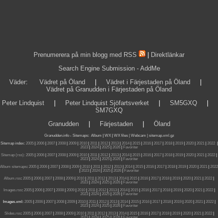
Prenumerera på min blogg med RSS
|
Direktlänkar
Search Engine Submission - AddMe
Väder
:
Vädret på Öland
|
Vädret i Färjestaden på Öland
|
Vädret på Granudden i Färjestaden på Öland
Peter Lindquist
|
Peter Lindquist Sjöfartsverket
|
SM5GXQ
|
SM7GXQ
Granudden
|
Färjestaden
|
Öland
Granudden.info
-
Sitemaps
:
Album
|
WX
|
WX files |
Webcam |
sitemap.xml.gz
Sitemap index:
2005
|
2006
|
2007
|
2008
|
2009
|
2010
|
2011
|
2012
|
2013
|
2014
|
2015
|
2016
|
2017
|
2018
|
2019
|
2020
|
2021
|
2022
|
2023
|
2024
|
2025
|
2026
|
Favoriter
Sitemap (rss):
2005
|
2006
|
2007
|
2008
|
2009
|
2010
|
2011
|
2012
|
2013
|
2014
|
2015
|
2016
|
2017
|
2018
|
2019
|
2020
|
2021
|
2022
|
2023
|
2024
|
2025
|
2026
|
Favoriter
Album sitemaps
:
2005
|
2006
|
2007
|
2008
|
2009
|
2010
|
2011
|
2012
|
2013
|
2014
|
2015
|
2016
|
2017
|
2018
|
2019
|
2020
|
2021
|
2022
|
2023
|
2024
|
2025
|
2026
|
Favoriter
Album.rss
:
2005
|
2006
|
2007
|
2008
|
2009
|
2010
|
2011
|
2012
|
2013
|
2014
|
2015
|
2016
|
2017
|
2018
|
2019
|
2020
|
2021
|
2022
|
2023
|
2024
|
2025
|
2026
|
Favoriter
Images.rss
:
2005
|
2006
|
2007
|
2008
|
2009
|
2010
|
2011
|
2012
|
2013
|
2014
|
2015
|
2016
|
2017
|
2018
|
2019
|
2020
|
2021
|
2022
|
2023
|
2024
|
2025
|
2026
|
Favoriter
Images.xml:
2005
|
2006
|
2007
|
2008
|
2009
|
2010
|
2011
|
2012
|
2013
|
2014
|
2015
|
2016
|
2017
|
2018
|
2019
|
2020
|
2021
|
2022
|
2023
|
2024
|
2025
|
2026
|
Favoriter
Slides.rss
:
2005
|
2006
|
2007
|
2008
|
2009
|
2010
|
2011
|
2012
|
2013
|
2014
|
2015
|
2016
|
2017
|
2018
|
2019
|
2020
|
2021
|
2022
|
2023
|
2024
|
2025
|
2026
|
Favoriter