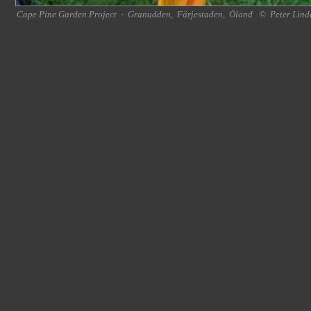
Cape Pine Garden Project
-
Granudden
,
Färjestaden
,
Öland
©
Peter Lind