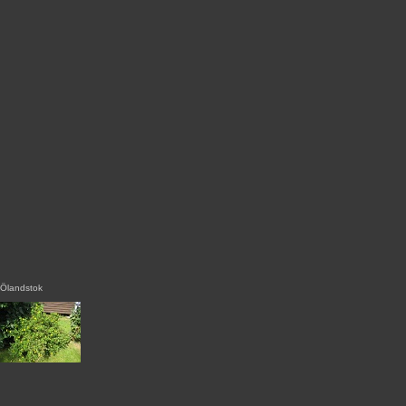
Ölandstok