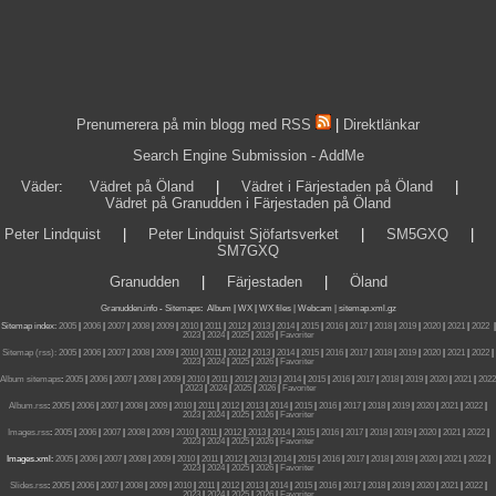
Prenumerera på min blogg med RSS
|
Direktlänkar
Search Engine Submission - AddMe
Väder
:
Vädret på Öland
|
Vädret i Färjestaden på Öland
|
Vädret på Granudden i Färjestaden på Öland
Peter Lindquist
|
Peter Lindquist Sjöfartsverket
|
SM5GXQ
|
SM7GXQ
Granudden
|
Färjestaden
|
Öland
Granudden.info
-
Sitemaps
:
Album
|
WX
|
WX files |
Webcam |
sitemap.xml.gz
Sitemap index:
2005
|
2006
|
2007
|
2008
|
2009
|
2010
|
2011
|
2012
|
2013
|
2014
|
2015
|
2016
|
2017
|
2018
|
2019
|
2020
|
2021
|
2022
|
2023
|
2024
|
2025
|
2026
|
Favoriter
Sitemap (rss):
2005
|
2006
|
2007
|
2008
|
2009
|
2010
|
2011
|
2012
|
2013
|
2014
|
2015
|
2016
|
2017
|
2018
|
2019
|
2020
|
2021
|
2022
|
2023
|
2024
|
2025
|
2026
|
Favoriter
Album sitemaps
:
2005
|
2006
|
2007
|
2008
|
2009
|
2010
|
2011
|
2012
|
2013
|
2014
|
2015
|
2016
|
2017
|
2018
|
2019
|
2020
|
2021
|
2022
|
2023
|
2024
|
2025
|
2026
|
Favoriter
Album.rss
:
2005
|
2006
|
2007
|
2008
|
2009
|
2010
|
2011
|
2012
|
2013
|
2014
|
2015
|
2016
|
2017
|
2018
|
2019
|
2020
|
2021
|
2022
|
2023
|
2024
|
2025
|
2026
|
Favoriter
Images.rss
:
2005
|
2006
|
2007
|
2008
|
2009
|
2010
|
2011
|
2012
|
2013
|
2014
|
2015
|
2016
|
2017
|
2018
|
2019
|
2020
|
2021
|
2022
|
2023
|
2024
|
2025
|
2026
|
Favoriter
Images.xml:
2005
|
2006
|
2007
|
2008
|
2009
|
2010
|
2011
|
2012
|
2013
|
2014
|
2015
|
2016
|
2017
|
2018
|
2019
|
2020
|
2021
|
2022
|
2023
|
2024
|
2025
|
2026
|
Favoriter
Slides.rss
:
2005
|
2006
|
2007
|
2008
|
2009
|
2010
|
2011
|
2012
|
2013
|
2014
|
2015
|
2016
|
2017
|
2018
|
2019
|
2020
|
2021
|
2022
|
2023
|
2024
|
2025
|
2026
|
Favoriter