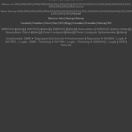
Albums.rss
:
2005
|
2006
|
2007
|
2008
|
2009
|
2010
|
2011
|
2012
|
2013
|
2014
|
2015
|
2016
|
2017
|
2018
|
2019
|
2020
|
2021
|
2022
|
2023
|
2024
|
2025
|
2026
|
Favoriter
Album Sitemap
:
2005
|
2006
|
2007
|
2008
|
2009
|
2010
|
2011
|
2012
|
2013
|
2014
|
2015
| 2016
|
2017
|
2018
|
2019
|
2020
|
2021
|
2022
|
2024
|
2025
|
2026
|
Favoriter
Blommor
:
Start
|
Sitemap
|
Sitemap
Facebook
|
Fotoalbum
|
Home
|
Start
|
WX
|
Blogg
|
Granudden
|
Granudden
|
Sitemap
|
WX
SM5GXQ
(
bilder
) |
SM7GXQ
(
bilder
) |
SM6GXQ
(
bilder
) |
Granudden
(
SM5GXQ (bilder) |bilder
) |
Granudden Öland
(
bilder
) |
Peter Lindquist
(
bilder
) |
Peter Lindquist Sjöfartsverket
(
bilder
)
Amatörradio
:
DMR
>
Talgrupper
|
EchoLink
>
Kortnummer
|
Repeatrar
>
SK5BN
:
Logik
>
SK7RFL
:
Logik
:
DMR
:
Täckning
>
SK7RN
:
Logik
:
Täckning
>
SM5GXQ
:
Logik
|
SDR
|
SvxLink