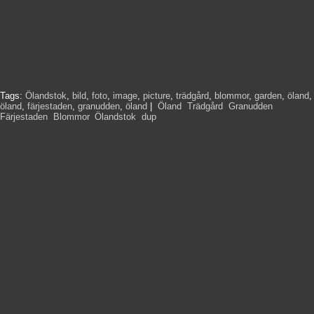
Tags:
Ölandstok
,
bild
,
foto
,
image
,
picture
,
trädgård
,
blommor
,
garden
,
öland
,
öland
,
färjestaden
,
granudden
,
öland
|
Öland
,
Trädgård
,
Granudden
,
Färjestaden
,
Blommor
,
Ölandstok
,
dup
,