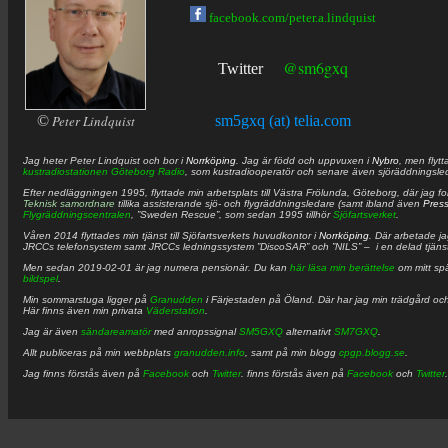
facebook.com/peter.a.lindquist
@sm6gxq
Twitter
©
Peter Lindquist
sm5gxq (at) telia.com
Jag heter
Peter
Lindquist
och bor i
Norrköping
. Jag är född och uppvuxen i
Nybro
, men flytt
kustradiostationen
Göteborg Radio
, som kustradiooperatör och senare även sjöräddningsle
Efter nedläggningen 1995, flyttade min arbetsplats till Västra Frölunda, Göteborg, där jag f
Teknisk samordnare
tillika assisterande sjö- och flygräddningsledare (samt ibland även
Pres
Flygräddningscentralen
, ”Sweden Rescue”, som sedan 1995 tillhör
Sjöfartsverket
.
Våren 2014 flyttades min tjänst till Sjöfartsverkets huvudkontor i
Norrköping
. Där arbetade j
JRCCs telefonsystem samt JRCCs ledningssystem ”DiscoSAR” och ”NILS” – i en delad tjäns
Men sedan 2019-02-01 är jag numera pensionär. Du kan
här läsa min berättelse
om mitt spä
bildspel
.
Min sommarstuga ligger på
Granudden
i Färjestaden på Öland. Där har jag min trädgård och
Här finns även min privata
Väderstation
.
Jag är även
sändareamatör
med anropssignal
SM5GXQ
alternativt
SM7GXQ
.
Allt publiceras på min webbplats
granudden.info
, samt på min blogg
cpgp.blogg.se
.
Jag finns förstås även på
Facebook
och
Twitter
. finns förstås även på
Facebook
och
Twitter
.