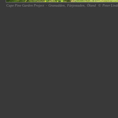
Cape Pine Garden Project
-
Granudden
,
Färjestaden
,
Öland
©
Peter Lind