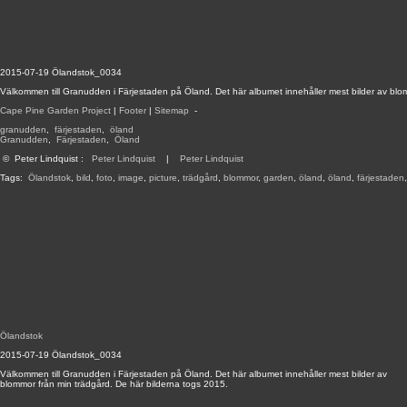
2015-07-19 Ölandstok_0034
Välkommen till Granudden i Färjestaden på Öland. Det här albumet innehåller mest bilder av blo
Cape Pine Garden Project
|
Footer
|
Sitemap
-
granudden
,
färjestaden
,
öland
Granudden
,
Färjestaden
,
Öland
©
Peter Lindquist
:
Peter Lindquist
|
Peter Lindquist
Tags:
Ölandstok
,
bild
,
foto
,
image
,
picture
,
trädgård
,
blommor
,
garden
,
öland
,
öland
,
färjestaden
Ölandstok
2015-07-19 Ölandstok_0034
Välkommen till Granudden i Färjestaden på Öland. Det här albumet innehåller mest bilder av
blommor från min trädgård. De här bilderna togs 2015.