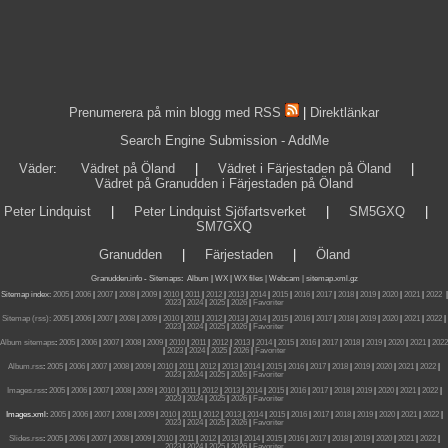
Prenumerera på min blogg med RSS
|
Direktlänkar
Search Engine Submission - AddMe
Väder
:
Vädret på Öland
|
Vädret i Färjestaden på Öland
|
Vädret på Granudden i Färjestaden på Öland
Peter Lindquist
|
Peter Lindquist Sjöfartsverket
|
SM5GXQ
|
SM7GXQ
Granudden
|
Färjestaden
|
Öland
Granudden.info
-
Sitemaps
:
Album
|
WX
|
WX files |
Webcam |
sitemap.xml.gz
Sitemap index:
2005
|
2006
|
2007
|
2008
|
2009
|
2010
|
2011
|
2012
|
2013
|
2014
|
2015
|
2016
|
2017
|
2018
|
2019
|
2020
|
2021
|
2022
|
2023
|
2024
|
2025
|
2026
|
Favoriter
Sitemap (rss):
2005
|
2006
|
2007
|
2008
|
2009
|
2010
|
2011
|
2012
|
2013
|
2014
|
2015
|
2016
|
2017
|
2018
|
2019
|
2020
|
2021
|
2022
|
2023
|
2024
|
2025
|
2026
|
Favoriter
Album sitemaps
:
2005
|
2006
|
2007
|
2008
|
2009
|
2010
|
2011
|
2012
|
2013
|
2014
|
2015
|
2016
|
2017
|
2018
|
2019
|
2020
|
2021
|
2022
|
2023
|
2024
|
2025
|
2026
|
Favoriter
Album.rss
:
2005
|
2006
|
2007
|
2008
|
2009
|
2010
|
2011
|
2012
|
2013
|
2014
|
2015
|
2016
|
2017
|
2018
|
2019
|
2020
|
2021
|
2022
|
2023
|
2024
|
2025
|
2026
|
Favoriter
Images.rss
:
2005
|
2006
|
2007
|
2008
|
2009
|
2010
|
2011
|
2012
|
2013
|
2014
|
2015
|
2016
|
2017
|
2018
|
2019
|
2020
|
2021
|
2022
|
2023
|
2024
|
2025
|
2026
|
Favoriter
Images.xml:
2005
|
2006
|
2007
|
2008
|
2009
|
2010
|
2011
|
2012
|
2013
|
2014
|
2015
|
2016
|
2017
|
2018
|
2019
|
2020
|
2021
|
2022
|
2023
|
2024
|
2025
|
2026
|
Favoriter
Slides.rss
:
2005
|
2006
|
2007
|
2008
|
2009
|
2010
|
2011
|
2012
|
2013
|
2014
|
2015
|
2016
|
2017
|
2018
|
2019
|
2020
|
2021
|
2022
|
2023
|
2024
|
2025
|
2026
|
Favoriter