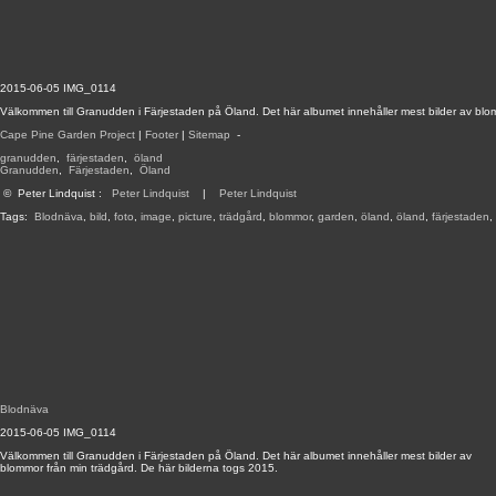
2015-06-05 IMG_0114
Välkommen till Granudden i Färjestaden på Öland. Det här albumet innehåller mest bilder av blo
Cape Pine Garden Project
|
Footer
|
Sitemap
-
granudden
,
färjestaden
,
öland
Granudden
,
Färjestaden
,
Öland
©
Peter Lindquist
:
Peter Lindquist
|
Peter Lindquist
Tags:
Blodnäva
,
bild
,
foto
,
image
,
picture
,
trädgård
,
blommor
,
garden
,
öland
,
öland
,
färjestaden
,
Blodnäva
2015-06-05 IMG_0114
Välkommen till Granudden i Färjestaden på Öland. Det här albumet innehåller mest bilder av
blommor från min trädgård. De här bilderna togs 2015.