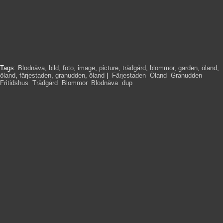
Tags:
Blodnäva
,
bild
,
foto
,
image
,
picture
,
trädgård
,
blommor
,
garden
,
öland
,
öland
,
färjestaden
,
granudden
,
öland
|
Färjestaden
,
Öland
,
Granudden
,
Fritidshus
,
Trädgård
,
Blommor
,
Blodnäva
,
dup
,