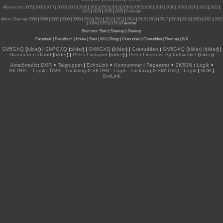
Albums.rss
:
2005
|
2006
|
2007
|
2008
|
2009
|
2010
|
2011
|
2012
|
2013
|
2014
|
2015
|
2016
|
2017
|
2018
|
2019
|
2020
|
2021
|
2022
|
2023
|
2024
|
2025
|
2026
|
Favoriter
Album Sitemap
:
2005
|
2006
|
2007
|
2008
|
2009
|
2010
|
2011
|
2012
|
2013
|
2014
|
2015
| 2016
|
2017
|
2018
|
2019
|
2020
|
2021
|
2022
|
2024
|
2025
|
2026
|
Favoriter
Blommor
:
Start
|
Sitemap
|
Sitemap
Facebook
|
Fotoalbum
|
Home
|
Start
|
WX
|
Blogg
|
Granudden
|
Granudden
|
Sitemap
|
WX
SM5GXQ
(
bilder
) |
SM7GXQ
(
bilder
) |
SM6GXQ
(
bilder
) |
Granudden
(
SM5GXQ (bilder) |bilder
) |
Granudden Öland
(
bilder
) |
Peter Lindquist
(
bilder
) |
Peter Lindquist Sjöfartsverket
(
bilder
)
Amatörradio
:
DMR
>
Talgrupper
|
EchoLink
>
Kortnummer
|
Repeatrar
>
SK5BN
:
Logik
>
SK7RFL
:
Logik
:
DMR
:
Täckning
>
SK7RN
:
Logik
:
Täckning
>
SM5GXQ
:
Logik
|
SDR
|
SvxLink