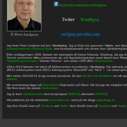
facebook.com/peter.a.lindquist
@sm6gxq
Twitter
©
Peter Lindquist
sm5gxq (at) telia.com
Jag heter
Peter
Lindquist
och bor i
Norrköping
. Jag är född och uppvuxen i
Nybro
, men flytt
kustradiostationen
Göteborg Radio
, som kustradiooperatör och senare även sjöräddningsle
Efter nedläggningen 1995, flyttade min arbetsplats till Västra Frölunda, Göteborg, där jag f
Teknisk samordnare
tillika assisterande sjö- och flygräddningsledare (samt ibland även
Pres
Flygräddningscentralen
, ”Sweden Rescue”, som sedan 1995 tillhör
Sjöfartsverket
.
Våren 2014 flyttades min tjänst till Sjöfartsverkets huvudkontor i
Norrköping
. Där arbetade j
JRCCs telefonsystem samt JRCCs ledningssystem ”DiscoSAR” och ”NILS” – i en delad tjäns
Men sedan 2019-02-01 är jag numera pensionär. Du kan
här läsa min berättelse
om mitt spä
bildspel
.
Min sommarstuga ligger på
Granudden
i Färjestaden på Öland. Där har jag min trädgård och
Här finns även min privata
Väderstation
.
Jag är även
sändareamatör
med anropssignal
SM5GXQ
alternativt
SM7GXQ
.
Allt publiceras på min webbplats
granudden.info
, samt på min blogg
cpgp.blogg.se
.
Jag finns förstås även på
Facebook
och
Twitter
. finns förstås även på
Facebook
och
Twitter
.