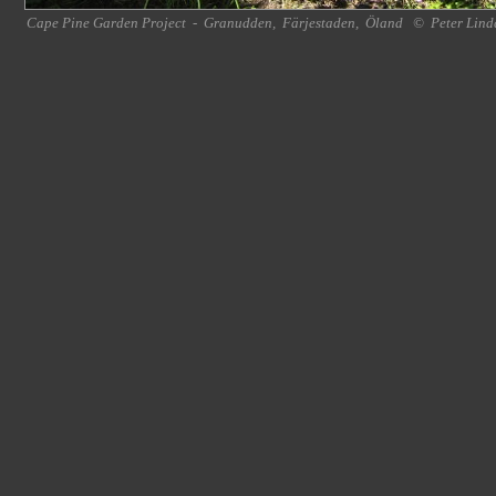
Cape Pine Garden Project
-
Granudden
,
Färjestaden
,
Öland
©
Peter Lind